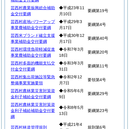
補助金交付要綱
芸西村農業振興総合補助
◆平成23年11
要綱第19号
金交付要綱
月10日
芸西村産地パワーアップ
◆平成29年3
要綱第4号
事業費補助金交付要綱
月17日
芸西米ブランド確立支援
◆平成30年12
要綱第40号
事業補助金交付要綱
月17日
芸西村環境負荷軽減促進
◆令和7年3月
要綱第20号
事業費補助金交付要綱
18日
芸西村多面的機能支払交
◆令和3年3月
要綱第11号
付金交付要綱
31日
芸西村集出荷施設等緊急
◆令和2年12
要領第4号
整備事業実施要領
月7日
芸西村農林業災害対策資
◆令和5年6月
要綱第29号
金利子補給金交付要綱
9日
芸西村農林業災害対策資
◆令和8年5月
金利子補給補助金交付要
要綱第23号
13日
綱
◆平成21年4
芸西村林道管理規則
規則第6号