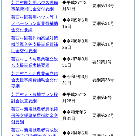
芸西村園芸用ハウス整備
◆平成27年3
要綱第13号
事業費補助金交付要綱
月31日
芸西村園芸用ハウス等リ
◆令和5年6月
ノベーション事業費補助
要綱第31号
15日
金交付要綱
芸西村園芸作物高温対策
◆令和8年3月
機器導入等支援事業費補
要綱第11号
25日
助金交付要綱
芸西村こうち農業確立総
◆令和7年3月
要領第1号
合支援事業実施要領
31日
芸西村こうち農業確立総
◆令和7年3月
合支援事業費補助金交付
要綱第38号
31日
要綱
芸西村人・農地プラン検
◆平成25年2
要綱第5号
討会設置要綱
月28日
芸西村新規就農者農地確
◆令和元年5
保等支援事業費補助金交
要綱第22号
月31日
付要綱
芸西村新規就農者育成総
◆令和4年6月