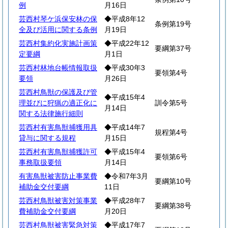
例
月16日
芸西村琴ケ浜保安林の保
◆平成8年12
条例第19号
全及び活用に関する条例
月19日
芸西村集約化実施計画策
◆平成22年12
要綱第37号
定要綱
月1日
芸西村林地台帳情報取扱
◆平成30年3
要領第4号
要領
月26日
芸西村鳥獣の保護及び管
◆平成15年4
理並びに狩猟の適正化に
訓令第5号
月14日
関する法律施行細則
芸西村有害鳥獣捕獲用具
◆平成14年7
規程第4号
貸与に関する規程
月15日
芸西村有害鳥獣捕獲許可
◆平成15年4
要領第6号
事務取扱要領
月14日
有害鳥獣被害防止事業費
◆令和7年3月
要綱第10号
補助金交付要綱
11日
芸西村鳥獣被害対策事業
◆平成28年7
要綱第38号
費補助金交付要綱
月20日
芸西村鳥獣被害緊急対策
◆平成17年7