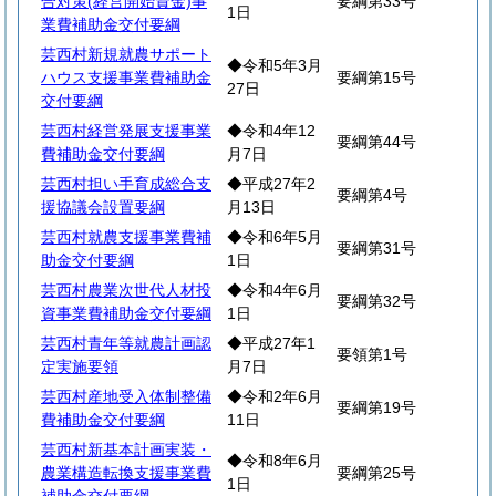
合対策(経営開始資金)事
要綱第33号
1日
業費補助金交付要綱
芸西村新規就農サポート
◆令和5年3月
ハウス支援事業費補助金
要綱第15号
27日
交付要綱
芸西村経営発展支援事業
◆令和4年12
要綱第44号
費補助金交付要綱
月7日
芸西村担い手育成総合支
◆平成27年2
要綱第4号
援協議会設置要綱
月13日
芸西村就農支援事業費補
◆令和6年5月
要綱第31号
助金交付要綱
1日
芸西村農業次世代人材投
◆令和4年6月
要綱第32号
資事業費補助金交付要綱
1日
芸西村青年等就農計画認
◆平成27年1
要領第1号
定実施要領
月7日
芸西村産地受入体制整備
◆令和2年6月
要綱第19号
費補助金交付要綱
11日
芸西村新基本計画実装・
◆令和8年6月
農業構造転換支援事業費
要綱第25号
1日