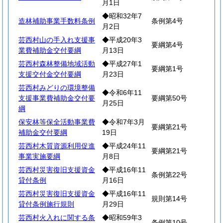
月1日
◆昭和32年7
造林補助事業手数料条例
条例第4号
月2日
芸西村山の手入れ支援事
◆平成20年3
要綱第4号
業費補助金交付要綱
月13日
芸西村森林整備地域活動
◆平成27年1
要綱第1号
支援交付金交付要綱
月23日
芸西村みどりの環境整備
◆令和6年11
支援事業費補助金交付要
要綱第50号
月25日
綱
保安林等保全活動事業費
◆令和7年3月
要綱第21号
補助金交付要綱
19日
芸西村木質資源利用促進
◆平成24年11
要綱第21号
事業実施要綱
月8日
芸西村災害復旧支援資金
◆平成16年11
条例第22号
貸付条例
月16日
芸西村災害復旧支援資金
◆平成16年11
規則第14号
貸付条例施行規則
月29日
芸西村火入れに関する条
◆昭和59年3
条例第10号