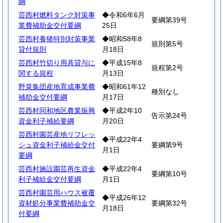
綱
芸西村燃料タンク対策事
◆令和6年6月
要綱第39号
業費補助金交付要綱
25日
芸西村養猪特別対策事業
◆昭和58年8
規則第5号
貸付規則
月18日
芸西村竹切り用具貸与に
◆平成15年8
規程第2号
関する規程
月13日
野菜集団産地育成事業費
◆昭和61年12
種別なし
補助金交付要綱
月17日
芸西村同和地区農業振興
◆平成2年10
告示第24号
資金利子補給要綱
月20日
芸西村園芸産地リフレッ
◆平成22年4
シュ資金利子補給金交付
要綱第9号
月1日
要綱
芸西村施設園芸再生資金
◆平成22年4
要綱第10号
利子補給金交付要綱
月1日
芸西村園芸用ハウス被覆
◆平成26年12
資材処分事業費補助金交
要綱第32号
月18日
付要綱