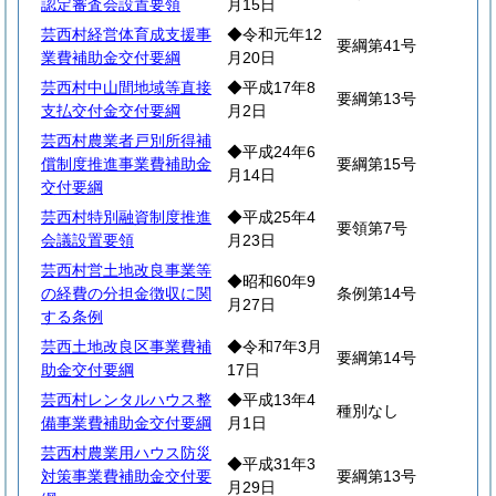
認定審査会設置要領
月15日
芸西村経営体育成支援事
◆令和元年12
要綱第41号
業費補助金交付要綱
月20日
芸西村中山間地域等直接
◆平成17年8
要綱第13号
支払交付金交付要綱
月2日
芸西村農業者戸別所得補
◆平成24年6
償制度推進事業費補助金
要綱第15号
月14日
交付要綱
芸西村特別融資制度推進
◆平成25年4
要領第7号
会議設置要領
月23日
芸西村営土地改良事業等
◆昭和60年9
の経費の分担金徴収に関
条例第14号
月27日
する条例
芸西土地改良区事業費補
◆令和7年3月
要綱第14号
助金交付要綱
17日
芸西村レンタルハウス整
◆平成13年4
種別なし
備事業費補助金交付要綱
月1日
芸西村農業用ハウス防災
◆平成31年3
対策事業費補助金交付要
要綱第13号
月29日