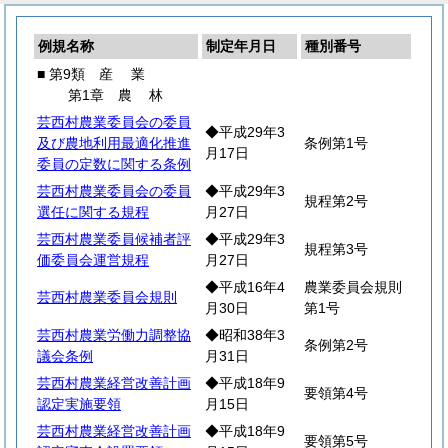
例規名称
制定年月日
種別番号
■ 第9類
産
業
第1章
農
林
芸西村農業委員会の委員
◆平成29年3
及び農地利用最適化推進
条例第1号
月17日
委員の定数に関する条例
芸西村農業委員会の委員
◆平成29年3
規程第2号
選任に関する規程
月27日
芸西村農業委員候補者評
◆平成29年3
規程第3号
価委員会運営規程
月27日
◆平成16年4
農業委員会規則
芸西村農業委員会規則
月30日
第1号
芸西村農業労働力調整協
◆昭和38年3
条例第2号
議会条例
月31日
芸西村農業経営改善計画
◆平成18年9
要領第4号
認定実施要領
月15日
芸西村農業経営改善計画
◆平成18年9
要領第5号