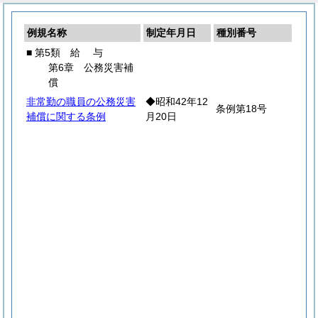
例規名称
制定年月日
種別番号
■ 第5類
給
与
第6章 公務災害補
償
非常勤の職員の公務災害
◆昭和42年12
条例第18号
補償に関する条例
月20日