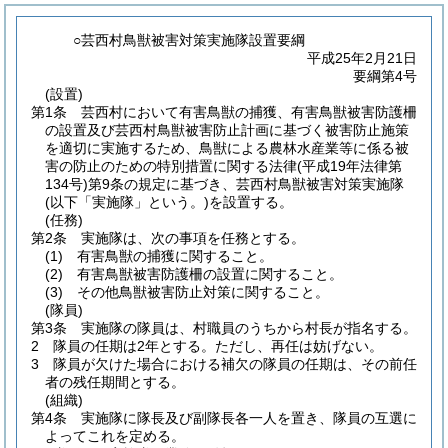
○芸西村鳥獣被害対策実施隊設置要綱
平成25年2月21日
要綱第4号
(設置)
第1条
芸西村において有害鳥獣の捕獲、有害鳥獣被害防護柵
の設置及び芸西村鳥獣被害防止計画に基づく被害防止施策
を適切に実施するため、鳥獣による農林水産業等に係る被
害の防止のための特別措置に関する法律
(平成19年法律第
134号)
第9条の規定に基づき、芸西村鳥獣被害対策実施隊
(以下「実施隊」という。)
を設置する。
(任務)
第2条
実施隊は、次の事項を任務とする。
(1)
有害鳥獣の捕獲に関すること。
(2)
有害鳥獣被害防護柵の設置に関すること。
(3)
その他鳥獣被害防止対策に関すること。
(隊員)
第3条
実施隊の隊員は、村職員のうちから村長が指名する。
2
隊員の任期は2年とする。
ただし、再任は妨げない。
3
隊員が欠けた場合における補欠の隊員の任期は、その前任
者の残任期間とする。
(組織)
第4条
実施隊に隊長及び副隊長各一人を置き、隊員の互選に
よってこれを定める。