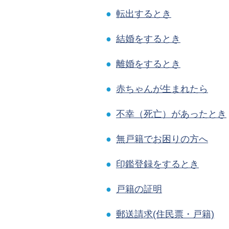
●
転出するとき
●
結婚をするとき
●
離婚をするとき
●
赤ちゃんが生まれたら
●
不幸（死亡）があったとき
●
無戸籍でお困りの方へ
●
印鑑登録をするとき
●
戸籍の証明
●
郵送請求(住民票・戸籍)