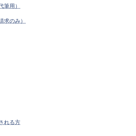
代筆用）
請求のみ）
される方