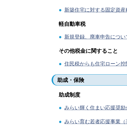
●
新築住宅に対する固定資産
軽自動車税
●
新規登録、廃車申告につい
その他税金に関すること
●
住民税からも住宅ローン控
助成・保険
助成制度
●
みらい輝く住まい応援奨励
●
みらい育む若者応援事業（