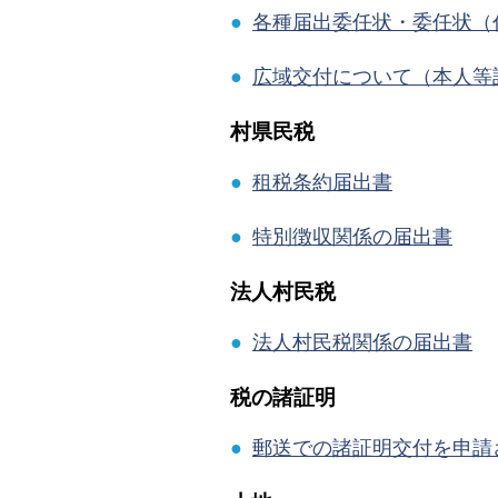
●
各種届出委任状・委任状（
●
広域交付について（本人等
村県民税
●
租税条約届出書
●
特別徴収関係の届出書
法人村民税
●
法人村民税関係の届出書
税の諸証明
●
郵送での諸証明交付を申請