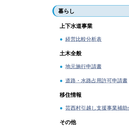
暮らし
上下水道事業
●
経営比較分析表
土木全般
●
地元施行申請書
●
道路・水路占用許可申請書
移住情報
●
芸西村引越し支援事業補助
その他