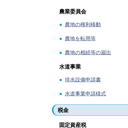
農業委員会
●
農地の権利移動
●
農地を転用等
●
農地の相続等の届出
水道事業
●
排水設備申請書
●
水道事業申請様式
税金
固定資産税