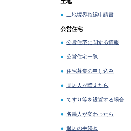
土地
●
土地境界確認申請書
公営住宅
●
公営住宅に関する情報
●
公営住宅一覧
●
住宅募集の申し込み
●
同居人が増えたら
●
てすり等を設置する場合
●
名義人が変わったら
●
退居の手続き