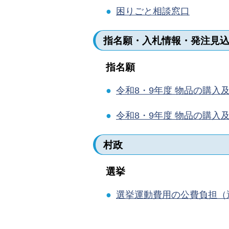
●
困りごと相談窓口
指名願・入札情報・発注見
指名願
●
令和8・9年度 物品の購
●
令和8・9年度 物品の購
村政
選挙
●
選挙運動費用の公費負担（