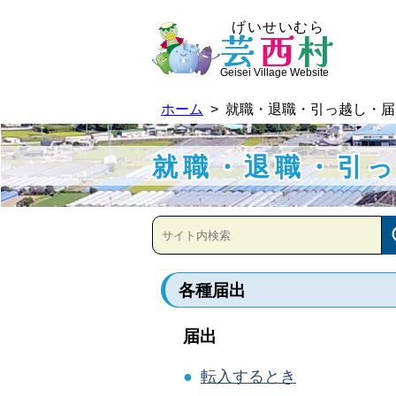
げいせいむら
芸
西
村
Geisei Village Website
ホーム
> 就職・退職・引っ越し・届
就職・退職・引っ
各種届出
届出
●
転入するとき