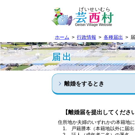
げいせいむら
芸
西
村
Geisei Village Website
ホーム
>
行政情報
>
各種届出
> 
届出
離婚をするとき
【離婚届を提出してくださ
住所地か夫婦のいずれかの本籍地に
1. 戸籍謄本（本籍地以外に届出
2. 証人（成年者二名）の署名