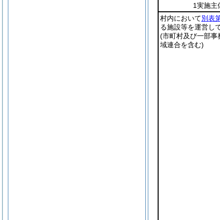
1実施主
村内において
別表第
る施設等を運営し
(市町村及び一部事
域連合を含む)