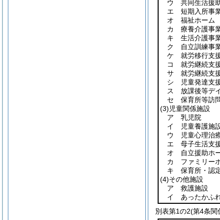
ウ 共同生活援
エ 短期入所事
オ 福祉ホーム
カ 療養介護事
キ 生活介護事
ク 自立訓練事
ケ 就労移行支
コ 就労継続支
サ 就労継続支
シ 児童発達支
ス 放課後等デ
セ 保育所等訪
(3)
児童関係施設
ア 乳児院
イ 児童養護施
ウ 児童心理治
エ 母子生活支
オ 自立援助ホ
カ ファミリー
キ 保育所・認
(4)
その他施設
ア 救護施設
イ あったかふ
別表第1の2
(第4条関