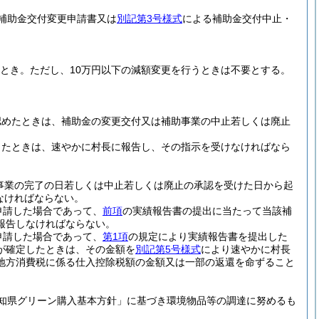
補助金交付変更申請書又は
別記第3号様式
による補助金交付中止・
うとき。
ただし、10万円以下の減額変更を行うときは不要とする。
認めたときは、補助金の変更交付又は補助事業の中止若しくは廃止
ったときは、速やかに村長に報告し、その指示を受けなければなら
事業の完了の日若しくは中止若しくは廃止の承認を受けた日から起
なければならない。
申請した場合であって、
前項
の実績報告書の提出に当たって当該補
報告しなければならない。
申請した場合であって、
第1項
の規定により実績報告書を提出した
が確定したときは、その金額を
別記第5号様式
により速やかに村長
地方消費税に係る仕入控除税額の金額又は一部の返還を命ずること
知県グリーン購入基本方針」に基づき環境物品等の調達に努めるも