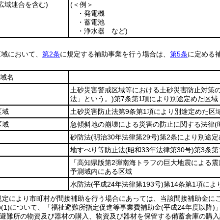
広域連合を含む)
(＜例＞
・発電機
・蓄電池
・浄水器 など)
区域において、
第2条
に規定する補助事業を行う場合は、
第5条
に定める
域名
土砂災害警戒区域等における土砂災害防止対策
法」という。)
第7条第1項により別途定めた区域
区域
土砂災害防止法第9条第1項により別途定めた区
区域
急傾斜地の崩壊による災害の防止に関する法律
(
砂防法
(明治30年法律第29号)
第2条により別途定
地すべり等防止法
(昭和33年法律第30号)
第3条第
「高知県版第2弾南海トラフの巨大地震による震
予測域内にある区域
水防法
(平成24年法律第193号)
第14条第1項に
規定により市町村が間接補助を行う場合にあっては、当該間接補助金に
(1)について、「福祉避難所指定促進等事業費補助金(平成24年度以降)
祉避難所の物資及び器材の購入、物資及び器材を保管する備蓄倉庫の購