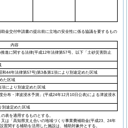
補助金交付申請書の提出前に立地の安全性に係る協議を要するもの
内容
の推進に関する法律
(平成12年法律第57号。以下「土砂災害防止
域
昭和44年法律第57号)
第3条第1項により別途定めた区域
めた区域
1項により別途定めた区域
度分布・津波浸水予測」
(平成24年12月10日公表)
による津波浸水
より別途定めた区域
この表を適用するものとする。
」又は「高知県支え合いの地域づくり事業費補助金(平成23、24年
入設置関する補助を活用した施設は、補助対象外とする。