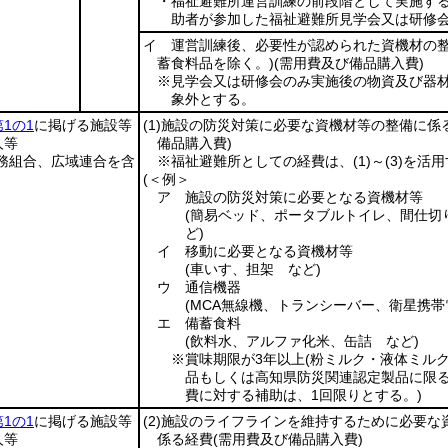
・福祉避難所運営訓練の前段階として実施す
助者が参加した福祉避難所見学会又は研修会
イ 運営訓練後、必要性が認められた資機材の
蓄食料品を除く。)
(需用費及び備品購入費)
※見学会又は研修会のみ実施後の物資及び器
象外とする。
1の1
に掲げる施設等
(1)
施設の防災対策に必要な資機材等の整備に係
人等
備品購入費)
務組合、広域連合を含
※福祉避難所としての経費は、
(1)
～
(3)
を活用
(＜例＞
ア 施設の防災対策に必要となる資機材等
(簡易ベッド、ポータブルトイレ、間仕切
ど)
イ 移動に必要となる資機材等
(車いす、担架 など)
ウ 通信機器
(MCA無線機、トランシーバー、衛星携帯
エ 備蓄食料
(飲料水、アルファ化米、缶詰 など)
※賞味期限が3年以上
(粉ミルク・液体ミルク
品もしくは高知県防災関連認定製品に限
費に対する補助は、1回限りとする。)
1の1
に掲げる施設等
(2)
施設のライフラインを維持するために必要な
人等
係る経費
(需用費及び備品購入費)