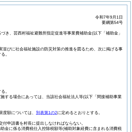
令和7年9月1日
要綱第54号
基づき、芸西村福祉避難所指定促進等事業費補助金
(以下「補助金」
実並びに社会福祉施設の防災対策の推進を図るため、次に掲げる事
する。
する。
実施する場合にあっては、当該社会福祉法人等
(以下「間接補助事業
。
限度額については、
別表第1の2
に定めるとおりとする。
交付申請書を村長に提出しなければならない。
補助金に係る消費税仕入控除税額等
(補助対象経費に含まれる消費税