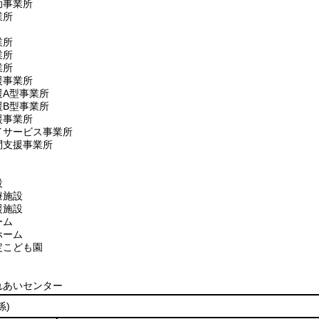
助事業所
業所
業所
業所
業所
援事業所
援A型事業所
援B型事業所
援事業所
イサービス事業所
問支援事業所
設
療施設
援施設
ーム
ホーム
定こども園
れあいセンター
係)