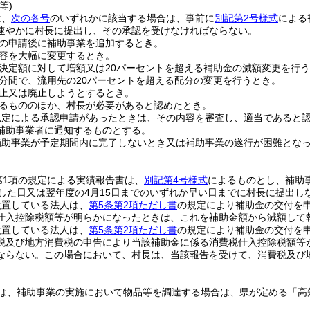
等)
は、
次の各号
のいずれかに該当する場合は、事前に
別記第2号様式
による
速やかに村長に提出し、その承認を受けなければならない。
の申請後に補助事業を追加するとき。
容を大幅に変更するとき。
決定額に対して増額又は20パーセントを超える補助金の減額変更を行
分間で、流用先の20パーセントを超える配分の変更を行うとき。
止又は廃止しようとするとき。
るもののほか、村長が必要があると認めたとき。
規定による承認申請があったときは、その内容を審査し、適当であると
補助事業者に通知するものとする。
補助事業が予定期間内に完了しないとき又は補助事業の遂行が困難とな
第1項の規定による実績報告書は、
別記第4号様式
によるものとし、補助
過した日又は翌年度の4月15日までのいずれか早い日までに村長に提出し
設置している法人は、
第5条第2項ただし書
の規定により補助金の交付を
仕入控除税額等が明らかになったときは、これを補助金額から減額して
設置している法人は、
第5条第2項ただし書
の規定により補助金の交付を
税及び地方消費税の申告により当該補助金に係る消費税仕入控除税額等
ならない。
この場合において、村長は、当該報告を受けて、消費税及び
は、補助事業の実施において物品等を調達する場合は、県が定める「高