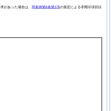
請求があった場合は、
同条例第6条第1項
の規定による非開示項目以