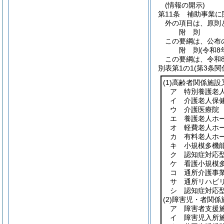
(情報の開示)
第11条
補助事業に
外の項目は、原則
附
則
この要綱は、公布
附
則
(令和8
この要綱は、令和
別表第1の1
(第3条関
(1)
高齢者関係施設
ア 特別養護老
イ 介護老人保
ウ 介護医療院
エ 養護老人ホ
オ 軽費老人ホ
カ 有料老人ホ
キ 小規模多機
ク 認知症対応
ケ 看護小規模
コ 通所介護事
サ 通所リハビ
シ 認知症対応
(2)
障害児・者関係
ア 障害者支援
イ 障害児入所