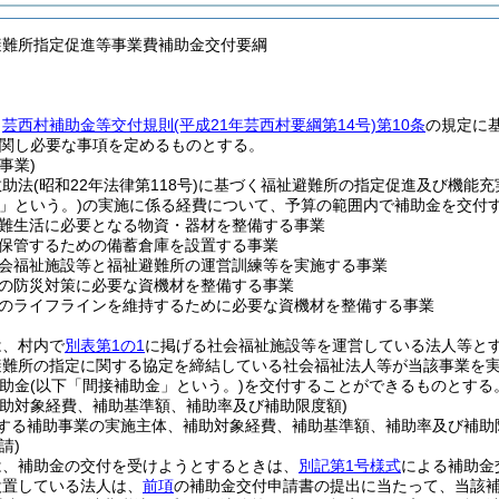
避難所指定促進等事業費補助金交付要綱
、
芸西村補助金等交付規則
(平成21年芸西村要綱第14号)
第10条
の規定に
関し必要な事項を定めるものとする。
事業)
救助法
(昭和22年法律第118号)
に基づく福祉避難所の指定促進及び機能充
」という。)
の実施に係る経費について、予算の範囲内で補助金を交付
難生活に必要となる物資・器材を整備する事業
保管するための備蓄倉庫を設置する事業
会福祉施設等と福祉避難所の運営訓練等を実施する事業
の防災対策に必要な資機材を整備する事業
のライフラインを維持するために必要な資機材を整備する事業
は、村内で
別表第1の1
に掲げる社会福祉施設等を運営している法人等と
避難所の指定に関する協定を締結している社会福祉法人等が当該事業を
助金
(以下「間接補助金」という。)
を交付することができるものとする
補助対象経費、補助基準額、補助率及び補助限度額)
する補助事業の実施主体、補助対象経費、補助基準額、補助率及び補助
請)
は、補助金の交付を受けようとするときは、
別記第1号様式
による補助金
設置している法人は、
前項
の補助金交付申請書の提出に当たって、当該