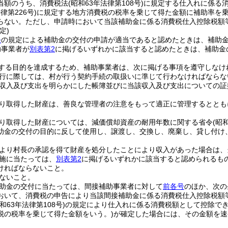
当額のうち、消費税法
(昭和63年法律第108号)
に規定する仕入れに係る
律第226号)
に規定する地方消費税の税率を乗じて得た金額に補助率を乗
らない。
ただし、申請時において当該補助金に係る消費税仕入控除税額
定)
条
の規定による補助金の交付の申請が適当であると認めたときは、補助
助事業者が
別表第2
に掲げるいずれかに該当すると認めたときは、補助金
する目的を達成するため、補助事業者は、次に掲げる事項を遵守しなけ
行に際しては、村が行う契約手続の取扱いに準じて行わなければならな
収入及び支出を明らかにした帳簿並びに当該収入及び支出についての証
。
り取得した財産は、善良な管理者の注意をもって適正に管理するととも
。
り取得した財産については、減価償却資産の耐用年数に関する省令
(昭
助金の交付の目的に反して使用し、譲渡し、交換し、廃棄し、貸し付け
より村長の承認を得て財産を処分したことにより収入があった場合は、
施に当たっては、
別表第2
に掲げるいずれかに該当すると認められるも
ければならないこと。
ないこと。
助金の交付に当たっては、間接補助事業者に対して
前各号
のほか、次の
おいて、消費税の申告により当該間接補助金に係る消費税仕入控除税額
昭和63年法律第108号)
の規定により仕入れに係る消費税額として控除で
税の税率を乗じて得た金額をいう。)
が確定した場合には、その金額を速
。