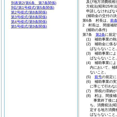
及び地方消費税相
別表第2
(第6条、第7条関係)
方税法
(昭和25年法
別記第1号様式
(第5条関係)
申請しなければな
第2号様式
(第8条関係)
(補助金の交付の決
第3号様式
(第8条関係)
第6条
村長は、
前
第4号様式
(第9条関係)
2
村長は、間接補
第5号様式
(第9条関係)
(補助の条件)
第7条
第2条
に規定
(1)
補助事業の執
(2)
補助金に係る
ばならないこと
(3)
補助事業によ
ばならないこと
(4)
補助事業によ
内において、補
ないこと。
(5)
前号
の規定に
(6)
補助事業の実
に準じて行わな
(7)
県税の滞納が
(8)
村は、間接補
事業終了後に
ち、消費税法
(
定する地方消費
ばならないこと