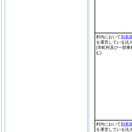
村内において
別表第
を運営している法
(市町村及び一部事
む)
村内において
別表第
を運営している法