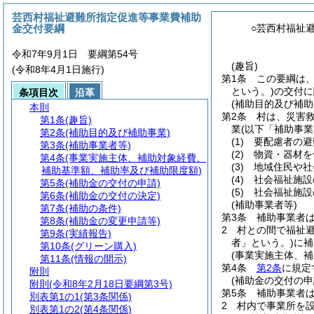
芸西村福祉避難所指定促進等事業費補助
金交付要綱
○芸西村福祉
令和7年9月1日 要綱第54号
(趣旨)
(令和8年4月1日施行)
第1条
この要綱は
という。)
の交付に
条項目次
沿革
(補助目的及び補助
本則
第2条
村は、災害
第1条
(趣旨)
業
(以下「補助事業
第2条
(補助目的及び補助事業)
(1)
要配慮者の避
第3条
(補助事業者等)
(2)
物資・器材を
第4条
(事業実施主体、補助対象経費、
(3)
地域住民や社
補助基準額、補助率及び補助限度額)
(4)
社会福祉施設
第5条
(補助金の交付の申請)
(5)
社会福祉施設
第6条
(補助金の交付の決定)
(補助事業者等)
第7条
(補助の条件)
第3条
補助事業者
第8条
(補助金の変更申請等)
2
村との間で福祉
第9条
(実績報告)
者」という。)
に補
第10条
(グリーン購入)
(事業実施主体、
第11条
(情報の開示)
第4条
第2条
に規定
附則
(補助金の交付の申
附則
(令和8年2月18日要綱第3号)
第5条
補助事業者
別表第1の1
(第3条関係)
2
村内で事業所を
別表第1の2
(第4条関係)