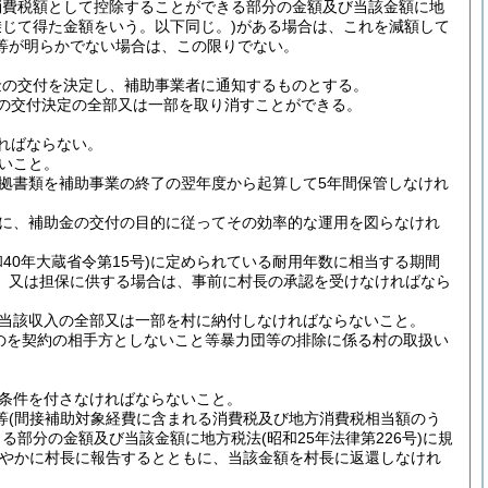
消費税額として控除することができる部分の金額及び当該金額に地
じて得た金額をいう。以下同じ。)
がある場合は、これを減額して
等が明らかでない場合は、この限りでない。
金の交付を決定し、補助事業者に通知するものとする。
の交付決定の全部又は一部を取り消すことができる。
ればならない。
いこと。
拠書類を補助事業の終了の翌年度から起算して5年間保管しなけれ
に、補助金の交付の目的に従ってその効率的な運用を図らなけれ
和40年大蔵省令第15号)
に定められている耐用年数に相当する期間
、又は担保に供する場合は、事前に村長の承認を受けなければなら
当該収入の全部又は一部を村に納付しなければならないこと。
のを契約の相手方としないこと等暴力団等の排除に係る村の取扱い
条件を付さなければならないこと。
等
(間接補助対象経費に含まれる消費税及び地方消費税相当額のう
きる部分の金額及び当該金額に地方税法
(昭和25年法律第226号)
に規
やかに村長に報告するとともに、当該金額を村長に返還しなけれ