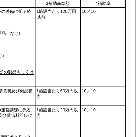
3補助基準額
4補助率
等の整備に係る経
1施設当たり120万円
10／10
以内
品 など)
ど)
)
の製品もしくは
事請負費及び備品購
1施設当たり60万円以
10／10
内
の運営訓練に係る
1施設当たり20万円以
10／10
及び賃借料並びに
内