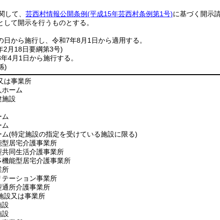
関して、
芸西村情報公開条例
(平成15年芸西村条例第1号)
に基づく開示
として開示を行うものとする。
の日から施行し、令和7年8月1日から適用する。
年2月18日
要綱第3号)
8年4月1日から施行する。
係)
又は事業所
人ホーム
健施設
ーム
ーム
ーム
(特定施設の指定を受けている施設に限る)
能型居宅介護事業所
型共同生活介護事業所
多機能型居宅介護事業所
業所
リテーション事業所
型通所介護事業所
施設又は事業所
施設
施設