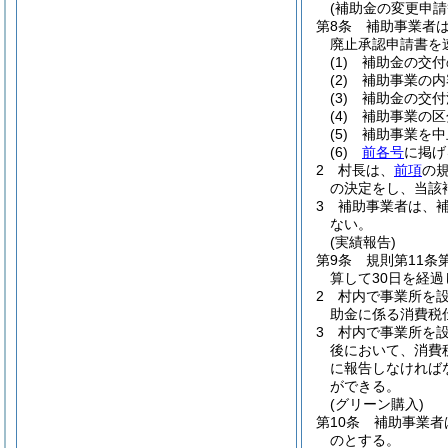
(補助金の変更申請
第8条
補助事業者
廃止承認申請書を
(1)
補助金の交付
(2)
補助事業の内
(3)
補助金の交付
(4)
補助事業の区
(5)
補助事業を中
(6)
前各号
に掲げ
2
村長は、
前項
の
の決定をし、当該
3
補助事業者は、
ない。
(実績報告)
第9条
規則第11条
算して30日を経
2
村内で事業所を
助金に係る消費税
3
村内で事業所を
後において、消費
に報告しなければ
ができる。
(グリーン購入)
第10条
補助事業者
のとする。