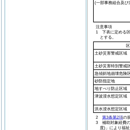
(一部事務組合及び
注意事項
1 下表に定める
とする。
区
土砂災害警戒区域
土砂災害特別警戒
急傾斜地崩壊危険
砂防指定地
地すべり防止区域
津波浸水想定区域
洪水浸水想定区域
2
第3条第2項
の
3 補助対象経費の
度)」により福