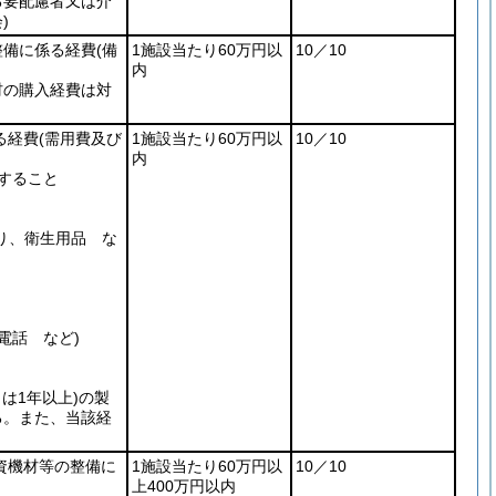
る要配慮者又は介
)
整備に係る経費
(備
1施設当たり60万円以
10／10
内
材の購入経費は対
る経費
(需用費及び
1施設当たり60万円以
10／10
内
すること
り、衛生用品 な
電話 など)
は1年以上)
の製
る。また、当該経
資機材等の整備に
1施設当たり60万円以
10／10
上400万円以内