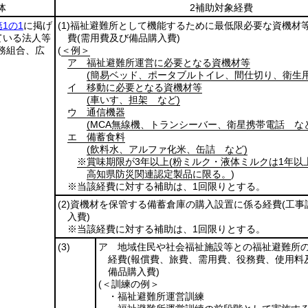
体
2補助対象経費
1の1
に掲げ
(1)
福祉避難所として機能するために最低限必要な資機材
ている法人等
費
(需用費及び備品購入費)
務組合、広
(
＜例＞
ア 福祉避難所運営に必要となる資機材等
(簡易ベッド、ポータブルトイレ、間仕切り、衛生用
イ 移動に必要となる資機材等
(車いす、担架 など)
ウ 通信機器
(MCA無線機、トランシーバー、衛星携帯電話 な
エ 備蓄食料
(飲料水、アルファ化米、缶詰 など)
※賞味期限が3年以上
(粉ミルク・液体ミルクは1年以上
高知県防災関連認定製品に限る。
)
※当該経費に対する補助は、1回限りとする。
(2)
資機材を保管する備蓄倉庫の購入設置に係る経費
(工
入費)
※当該経費に対する補助は、1回限りとする。
(3)
ア 地域住民や社会福祉施設等との福祉避難所
経費
(報償費、旅費、需用費、役務費、使用料
備品購入費)
(＜訓練の例＞
・福祉避難所運営訓練