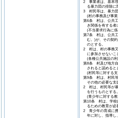
2
事業者は、基本
る暴力団の排除に
3
村民等は、暴力
(村の事務及び事業
第6条
村は、公共
き関係を有する者
(不当要求行為に係
第7条
村は、公共
む。)
が、その契約
のとする。
2
村は、村の事務
に参加させないこ
(各種公共施設の利
第8条
村及び地方
されると認めると
(村民等に対する支
第9条
村は、村民
その他の必要な支
2
村は、村民等が
を行うものとする
(青少年に対する教
第10条
村は、学校
るための教育が必
2
青少年の育成に
年に対し、指導し