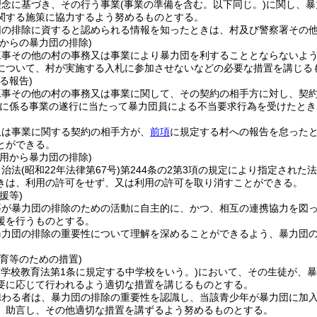
理念に基づき、その行う事業
(事業の準備を含む。以下同じ。)
に関し、暴
関する施策に協力するよう努めるものとする。
団の排除に資すると認められる情報を知ったときは、村及び警察署その
からの暴力団の排除)
工事その他の村の事務又は事業により暴力団を利することとならないよ
について、村が実施する入札に参加させないなどの必要な措置を講じる
る報告)
工事その他の村の事務又は事業に関して、その契約の相手方に対し、契
に係る事業の遂行に当たって暴力団員による不当要求行為を受けたとき
又は事業に関する契約の相手方が、
前項
に規定する村への報告を怠った
とができる。
用から暴力団の排除)
自治法
(昭和22年法律第67号)
第244条の2第3項の規定により指定され
きは、利用の許可をせず、又は利用の許可を取り消すことができる。
援等)
等が暴力団の排除のための活動に自主的に、かつ、相互の連携協力を図
援を行うものとする。
暴力団の排除の重要性について理解を深めることができるよう、暴力団
。
育等のための措置)
(学校教育法第1条に規定する中学校をいう。)
において、その生徒が、暴
要に応じて行われるよう適切な措置を講じるものとする。
携わる者は、暴力団の排除の重要性を認識し、当該青少年が暴力団に加
、助言し、その他適切な措置を講ずるよう努めるものとする。