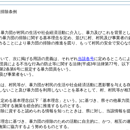
団排除条例
、暴力団が村民の生活や社会経済活動に介入し、暴力及びこれを背景と
の暴力団の排除に関する基本理念を定め、並びに村、村民及び事業者の
めることにより暴力団の排除の推進を図り、もって村民の安全で安心な
おいて、次に掲げる用語の意義は、それぞれ
当該各号
に定めるところに
団員による不当な行為の防止等に関する法律
(平成3年法律第77号。以
第2条第6号に規定する暴力団員をいう。
及び事業者をいう。
除は、村民等が、暴力団が村民の生活や社会経済活動に悪影響を与える
しないこと及び暴力団を利用しないことを基本として、村、村民等が相
に定める基本理念
(以下「基本理念」という。)
に基づき、県その他暴力団
に関する施策を総合的に推進するものとする。
排除に資すると認められる情報を知ったときは、県に対し、当該情報を
本理念に基づき、暴力団の排除のための活動に自主的に、かつ、相互の
施策に協力するよう努めるものとする。