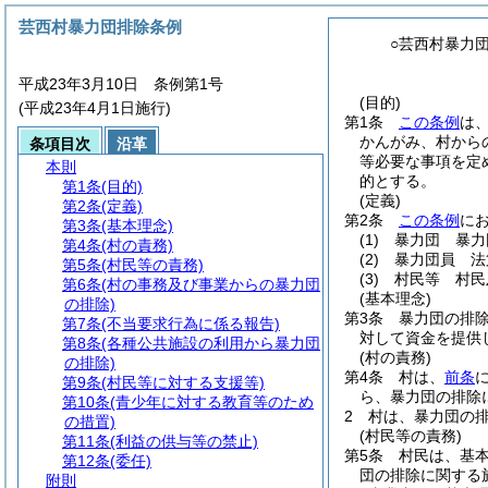
芸西村暴力団排除条例
○芸西村暴力
平成23年3月10日 条例第1号
(目的)
(平成23年4月1日施行)
第1条
この条例
は
かんがみ、村から
条項目次
沿革
等必要な事項を定
本則
的とする。
第1条
(目的)
(定義)
第2条
(定義)
第2条
この条例
に
第3条
(基本理念)
(1)
暴力団 暴力
第4条
(村の責務)
(2)
暴力団員 法
第5条
(村民等の責務)
(3)
村民等 村民
第6条
(村の事務及び事業からの暴力団
(基本理念)
の排除)
第3条
暴力団の排
第7条
(不当要求行為に係る報告)
対して資金を提供
第8条
(各種公共施設の利用から暴力団
(村の責務)
の排除)
第4条
村は、
前条
第9条
(村民等に対する支援等)
ら、暴力団の排除
第10条
(青少年に対する教育等のため
2
村は、暴力団の
の措置)
(村民等の責務)
第11条
(利益の供与等の禁止)
第5条
村民は、基
第12条
(委任)
団の排除に関する
附則