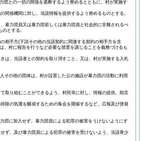
力団との一切の関係を遮断するよう努めるとともに、村が実施す
他の関係機関に対し、当該情報を提供するよう努めるものとする。
う、暴力団員又は暴力団若しくは暴力団員と社会的に非難されるべ
ものとする。
約の相手方
(下請その他の当該契約に関連する契約の相手方を含
は、村に報告を行うなど必要な措置を講じることを義務づけるも
ときは、当該者との契約を取り消すこと、又は、村が実施する入札
た法人その他の団体は、村が設置した公の施設が暴力団の活動に利用
って取り組むことができるよう、村民等に対し、情報の提供、助言
の排除の気運を醸成するための集会を開催するなど、広報及び啓発
力団に加入せず、暴力団員による犯罪の被害をうけないようにす
入せず、及び暴力団員による犯罪の被害を受けないよう、当該青少