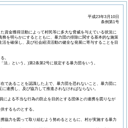
平成23年3月10日
条例第1号
した資金獲得活動によって村民等に多大な脅威を与えている状況に
責務を明らかにするとともに、暴力団の排除に関する基本的な施策
生活を確保し、及び社会経済活動の健全な発展に寄与することを目
よる。
下「法」という。)
第2条第2号に規定する暴力団をいう。
存在であることを認識した上で、暴力団を恐れないこと、暴力団に
互に連携し、及び協力して推進されなければならない。
員による不当な行為の防止を目的とする団体との連携を図りなが
提供するものとする。
連携協力を図って取り組むよう努めるとともに、村が実施する暴力