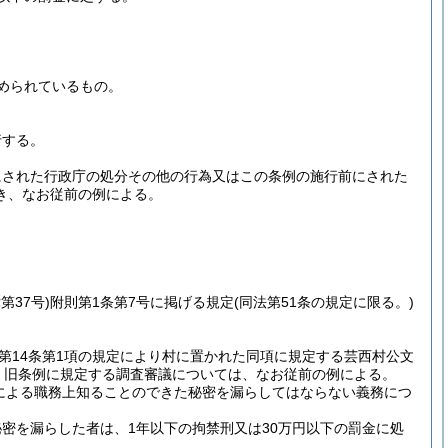
定められているもの。
行する。
にされた行政庁の処分その他の行為又はこの条例の施行前にされた
き、なお従前の例による。
第37号)
附則第1条第7号に掲げる規定
(同法第51条の規定に限る。)
第14条第1項の規定により村に置かれた同項に規定する芸西村公文
、旧条例に規定する調査審議については、なお従前の例による。
定による職務上知ることのできた秘密を漏らしてはならない義務につ
密を漏らした者は、1年以下の拘禁刑又は30万円以下の罰金に処