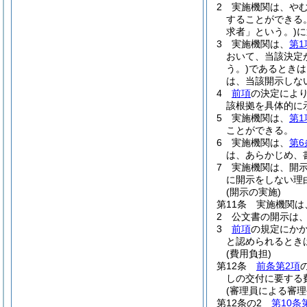
2
実施機関は、や
することができる
求者」という。)
に
3
実施機関は、
第1
おいて、当該決定
う。)
であるときは
は、当該開示しな
4
前項
の決定によ
該根拠を具体的に
5
実施機関は、
第1
ことができる。
6
実施機関は、
第6
は、あらかじめ、
7
実施機関は、開
に開示をしない理
(開示の実施)
第11条
実施機関は
2
公文書の開示は
3
前項
の規定にか
と認められるとき
(費用負担)
第12条
前条第2項
しの交付に要する
(審理員による審
第12条の2
第10条