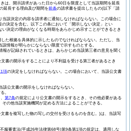
きは、開示請求があった日から60日を限度として当該期間を延長
の延長する理由及び期間を
前条
の請求書を提出したもの
(以下「請
り当該決定の内容を請求者に通知しなければならない。
この場合に
旨の決定を含む。以下この条において「開示しない決定」とい
しない決定の理由がなくなる時期をあらかじめ示すことができるとき
用した根拠を具体的に示したものでなければならない。
ただし、当
当該情報が明らかにならない限度で示すものとする。
情報が記録されているときは、あらかじめ当該第三者の意見を聞く
公文書の開示をすることにより不利益を受ける第三者があるとき
1項
の決定をしなければならない。
この場合において、当該公文書
当該公文書の開示をしなければならない。
する。
き、
第7条
の規定により公文書の開示をするとき、その他必要がある
、その他当該実施機関が定める方法によることができる。
公文書を複写した物の写しの交付を受けるものを含む。)
は、当該写
不服審査法
(平成26年法律第68号)
第9条第1項の規定は、適用しな