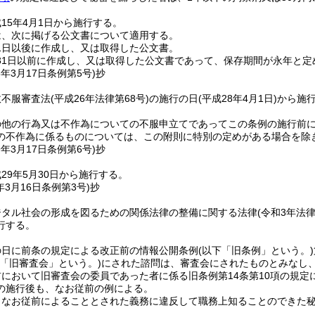
15年4月1日から施行する。
は、次に掲げる公文書について適用する。
月1日以後に作成し、又は取得した公文書。
月31日以前に作成し、又は取得した公文書であって、保存期間が永年と
8年3月17日
条例第5号)
抄
政不服審査法
(平成26年法律第68号)
の施行の日
(平成28年4月1日)
から施
の他の行為又は不作為についての不服申立てであってこの条例の施行前
の不作為に係るものについては、この附則に特別の定めがある場合を除
9年3月17日
条例第6号)
抄
29年5月30日から施行する。
年3月16日
条例第3号)
抄
ジタル社会の形成を図るための関係法律の整備に関する法律
(令和3年法律
行する。
の日に前条の規定による改正前の情報公開条例
(以下「旧条例」という。)
下「旧審査会」という。)
にされた諮問は、審査会にされたものとみなし
において旧審査会の委員であった者に係る旧条例第14条第10項の規
の施行後も、なお従前の例による。
なお従前によることとされた義務に違反して職務上知ることのできた秘