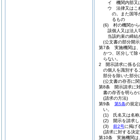
イ
機関内部又
ウ
法律又はこ
の。
また国等
るもの
(6)
村の機関から
該個人又は法人
当該約束の締結
(公文書の部分開示
第7条
実施機関は
かつ、区分して除
らない。
2
開示請求に係る
の個人を識別する
部分を除いた部分
(公文書の存否に関
第8条
開示請求に
書の存否を明らか
(請求の方法)
第9条
第5条
の規定
い。
(1)
氏名又は名称
(2)
開示を請求し
(3)
前2号
に掲げ
(請求に対する決定
第10条
実施機関は