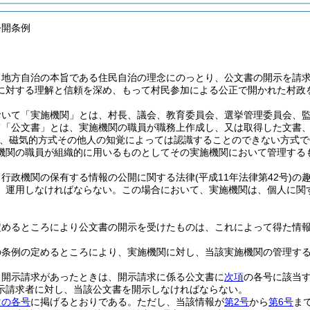
公開条例
、地方自治の本旨である住民自治の理念にのっとり、公文書の開示を請
に対する理解と信頼を深め、もって村民参加による公正で開かれた村政
おいて「実施機関」とは、村長、議会、教育委員会、選挙管理委員会、
て「公文書」とは、実施機関の職員が職務上作成し、又は取得した文書
式、磁気的方式その他人の知覚によっては認識することのできない方式で
機関の職員が組織的に用いるものとしてその実施機関において管理する
、行政機関の保有する情報の公開に関する法律
(平成11年法律第42号)
の
、運用しなければならない。
この場合において、実施機関は、個人に関
定めるところにより公文書の開示を受けたものは、これによって得た情
の条例の定めるところにより、実施機関に対し、当該実施機関の管理す
、開示請求があったときは、開示請求に係る公文書に
次項
の各号に該当
示請求者に対し、当該公文書を開示しなければならない。
次の各号
に掲げるとおりである。
ただし、当該情報が
第2号
から
第6号
ま