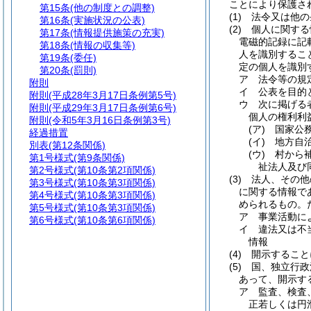
ことにより保護さ
第15条
(他の制度との調整)
(1)
法令又は他の
第16条
(実施状況の公表)
(2)
個人に関する
第17条
(情報提供施策の充実)
電磁的記録に記
第18条
(情報の収集等)
人を識別するこ
第19条
(委任)
定の個人を識別
第20条
(罰則)
ア
法令等の規
附則
イ
公表を目的
附則
(平成28年3月17日条例第5号)
ウ
次に掲げる
附則
(平成29年3月17日条例第6号)
個人の権利利
附則
(令和5年3月16日条例第3号)
(ア)
国家公
経過措置
(イ)
地方自
別表
(第12条関係)
(ウ)
村から
第1号様式
(第9条関係)
祉法人及び
第2号様式
(第10条第2項関係)
(3)
法人、その他
第3号様式
(第10条第3項関係)
に関する情報で
第4号様式
(第10条第3項関係)
められるもの。
第5号様式
(第10条第3項関係)
ア
事業活動に
第6号様式
(第10条第6項関係)
イ
違法又は不
情報
(4)
開示すること
(5)
国、独立行政
あって、開示す
ア
監査、検査
正若しくは円