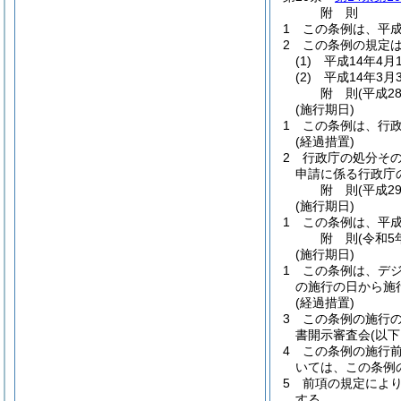
附
則
1
この条例は、平成
2
この条例の規定
(1)
平成14年4
(2)
平成14年3
附
則
(平成2
(施行期日)
1
この条例は、行
(経過措置)
2
行政庁の処分そ
申請に係る行政庁
附
則
(平成2
(施行期日)
1
この条例は、平成
附
則
(令和5
(施行期日)
1
この条例は、デ
の施行の日から施
(経過措置)
3
この条例の施行
書開示審査会
(以
4
この条例の施行前
いては、この条例
5
前項の規定により
する。