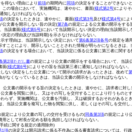
むを得ない理由により
前項
の期間内に
同項
の決定をすることができないと
。
この場合において、実施機関は、速やかに、書面
(
様式第2号
)
によりそ
通知しなければならない。
項
の決定をしたときは、速やかに、書面
(
様式第3号
及び
様式第4号
)
によ
が公文書を開示しない旨の決定
(
第7条
の規定による公文書の開示をする
、当該書面
(
様式第5号
)
において当該開示しない決定の理由
(当該開示
い決定の理由及び当該時期)
を示さなければならない。
り示す理由は、当該開示しない決定において
第6条第2項各号
の規定を適
示すことにより、開示しないこととされた情報が明らかになるときは、
項
の決定をする場合において、当該決定に係る公文書に第三者に関する
条第2項ただし書
の規定により公文書の開示をする場合において、当該
書面
(
様式第6号
)
によりその旨を当該第三者に通知しなければならない。
示しない決定をした公文書について開示の請求があったときは、改めて
第
由がなくなっているときは、当該公文書の開示をしなければならない。
、公文書の開示をする旨の決定をしたときは、速やかに、請求者に対し
、公文書を閲覧に供し、又はその写しを交付することにより行うものと
かわらず、実施機関は、公文書を汚損し、又は破損するおそれがあると
は、当該公文書を複写した物を閲覧に供し、若しくはその写しを交付し
の規定により公文書の写しの交付を受けるもの
(
同条第3項
の規定により
費用として村長が定める額を負担しなければならない。
理手続に関する規定の適用除外)
第1項
の決定又は開示請求に係る不作為に係る審査請求については、行政