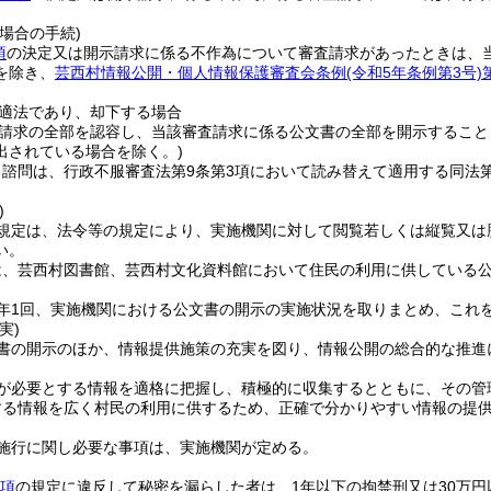
場合の手続)
項
の決定又は開示請求に係る不作為について審査請求があったときは、
を除き、
芸西村情報公開・個人情報保護審査会条例
(令和5年条例第3号)
適法であり、却下する場合
請求の全部を認容し、当該審査請求に係る公文書の全部を開示すること
出されている場合を除く。)
諮問は、行政不服審査法第9条第3項において読み替えて適用する同法第
)
規定は、法令等の規定により、実施機関に対して閲覧若しくは縦覧又は
い。
は、芸西村図書館、芸西村文化資料館において住民の利用に供している
年1回、実施機関における公文書の開示の実施状況を取りまとめ、これ
実)
書の開示のほか、情報提供施策の充実を図り、情報公開の総合的な推進
が必要とする情報を適格に把握し、積極的に収集するとともに、その管
する情報を広く村民の利用に供するため、正確で分かりやすい情報の提
施行に関し必要な事項は、実施機関が定める。
0項
の規定に違反して秘密を漏らした者は、1年以下の拘禁刑又は30万