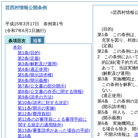
芸西村情報公開条例
○芸西村情報
平成15年3月17日 条例第1号
(目的)
(令和7年6月1日施行)
第1条
この条例は
充実を図り、村政
条項目次
沿革
(定義)
本則
第2条
この条例に
第1条
(目的)
2
この条例におい
第2条
(定義)
的記録
(電子的方
第3条
(解釈及び運用)
あって、当該実施
第4条
(適正使用)
(解釈及び運用)
第5条
(開示請求権)
第3条
実施機関は
第6条
(開示義務)
この条例を解釈し
第7条
(公文書の部分開示)
ない。
第8条
(公文書の存否に関する情報)
(適正使用)
第9条
(請求の方法)
第4条
この条例の
第10条
(請求に対する決定)
(開示請求権)
第11条
(開示の実施)
第5条
何人も、こ
第12条
(費用負担)
(開示義務)
第12条の2
(審理員による審理手続に
第6条
実施機関は
関する規定の適用除外)
る場合を除き、開
第13条
(審査請求があった場合の手続)
2
不開示情報は、
第14条