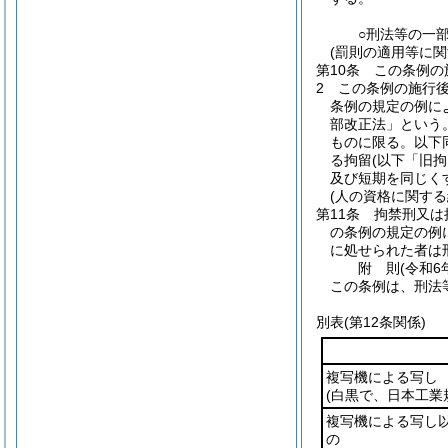
○刑法等の一
(罰則の適用等に関
第10条
この条例の
2
この条例の施行
条例の規定の例に
部改正法」という。
ものに限る。以下
る拘留
(以下「旧拘
及び短期を同じく
(人の資格に関する
第11条
拘禁刑又は
の条例の規定の例
に処せられた者は
附
則
(令和6
この条例は、刑法
別表
(第12条関係)
複写機による写し
(白黒で、日本工業
複写機による写し
の