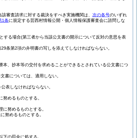
当該審査請求に対する裁決をすべき実施機関は、
次の各号
のいずれ
第1条
に規定する芸西村情報公開・個人情報保護審査会に諮問しな
とする場合
(第三者から当該公文書の開示について反対の意思を表
29条第2項の弁明書の写しを添えてしなければならない。
謄本、抄本等の交付を求めることができるとされている公文書につ
公文書については、適用しない。
を公表しなければならない。
に努めるものとする。
理に努めるものとする。
供に努めるものとする。
円以下の罰金に処する。