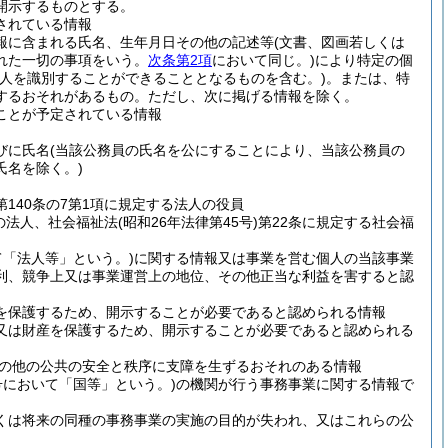
開示するものとする。
されている情報
報に含まれる氏名、生年月日その他の記述等
(文書、図画若しくは
れた一切の事項をいう。
次条第2項
において同じ。)
により特定の個
人を識別することができることとなるものを含む。)
。
または、特
するおそれがあるもの。
ただし、次に掲げる情報を除く。
ことが予定されている情報
びに氏名
(当該公務員の氏名を公にすることにより、当該公務員の
氏名を除く。)
第140条の7第1項に規定する法人の役員
条の法人、社会福祉法
(昭和26年法律第45号)
第22条に規定する社会福
「法人等」という。)
に関する情報又は事業を営む個人の当該事業
利、競争上又は事業運営上の地位、その他正当な利益を害すると認
を保護するため、開示することが必要であると認められる情報
又は財産を保護するため、開示することが必要であると認められる
の他の公共の安全と秩序に支障を生ずるおそれのある情報
号において「国等」という。)
の機関が行う事務事業に関する情報で
くは将来の同種の事務事業の実施の目的が失われ、又はこれらの公