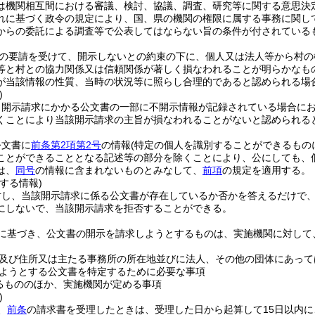
は機関相互間における審議、検討、協議、調査、研究等に関する意思決
れに基づく政令の規定により、国、県の機関の権限に属する事務に関し
からの委託による調査等で公表してはならない旨の条件が付されている
の要請を受けて、開示しないとの約束の下に、個人又は法人等から村の
等と村との協力関係又は信頼関係が著しく損なわれることが明らかなも
が当該情報の性質、当時の状況等に照らし合理的であると認められる場
)
、開示請求にかかる公文書の一部に不開示情報が記録されている場合に
くことにより当該開示請求の主旨が損なわれることがないと認められる
公文書に
前条第2項第2号
の情報
(特定の個人を識別することができるもの
ことができることとなる記述等の部分を除くことにより、公にしても、
は、
同号
の情報に含まれないものとみなして、
前項
の規定を適用する。
する情報)
対し、当該開示請求に係る公文書が存在しているか否かを答えるだけで
にしないで、当該開示請求を拒否することができる。
に基づき、公文書の開示を請求しようとするものは、実施機関に対して
及び住所又は主たる事務所の所在地並びに法人、その他の団体にあって
ようとする公文書を特定するために必要な事項
るもののほか、実施機関が定める事項
)
、
前条
の請求書を受理したときは、受理した日から起算して15日以内