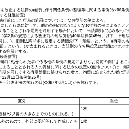
――――――――――
部を改正する法律の施行に伴う関係条例の整理等に関する条例(令和6条例2
する経過措置)
施行前にした行為の処罰については、なお従前の例による。
後にした行為に対して、他の条例の規定によりなお従前の例によること
よることとされる罰則を適用する場合において、当該罰則に定める刑に
)
第2条の規定による改正前の刑法
(明治40年法律第45号。以下「旧刑
同じ。)
、旧刑法第13条に規定する禁錮
(以下「禁錮」という。)
(有期の
留」という。)
が含まれるときは、当該刑のうち懲役又は禁錮はそれぞ
する拘留とする。
経過措置)
拘留に処せられた者に係る他の条例の規定によりなお従前の例によるこ
によることとされる人の資格に関する法令の規定の適用については、無
刑期を同じくする有期禁錮に処せられた者と、拘留に処せられた者は刑
年12月12日
条例第25号)
等一部改正法の施行の日
(令和7年6月1日)
から施行する。
――――――――――
区分
単位
1枚
規格A列3番の大きさまでのものに限る。)
以外のもので、外部に委託等して作成したも
1枚