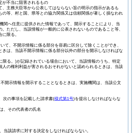
定が不当に阻害されるもの
て、主務大臣等から公表してはならない旨の明示の指示があるも
もの等、村と国、県等との協力関係又は信頼関係が著しく損なわれ
機関へ任意に提供された情報であって、開示することにより、当
の。
ただし、当該情報が一般的に公表されないものであること等、
合に限る。
おいて、不開示情報に係る部分を容易に区分して除くことができ、
ときは、当該不開示情報に係る部分以外の部分を開示しなければな
に限る。)
が記録されている場合において、当該情報のうち、特定
個人の権利利益が害されるおそれがないと認められるときは、当該
、不開示情報を開示することとなるときは、実施機関は、当該公文
、次の事項を記載した請求書
(
様式第1号
)
を提出しなければならな
は、その代表者の氏名
に、当該請求に対する決定をしなければならない。