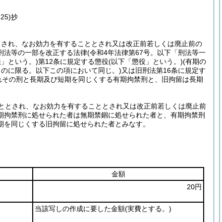
5)抄
とされ、なお効力を有することとされ又は改正前若しくは廃止前の
刑法等の一部を改正する法律
(令和4年法律第67号。以下「刑法等一
法」という。)
第12条に規定する懲役
(以下「懲役」という。)
(有期の
ものに限る。以下この項において同じ。)
又は旧刑法第16条に規定す
れその刑と長期及び短期を同じくする有期拘禁刑と、旧拘留は長期
ととされ、なお効力を有することとされ又は改正前若しくは廃止前
期拘禁刑に処せられた者は無期禁錮に処せられた者と、有期拘禁刑
期を同じくする旧拘留に処せられた者とみなす。
金額
20円
当該写しの作成に要した金額
(実費とする。)