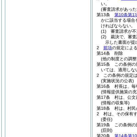
い。
(審査請求があった
第13条
第10条第1
かに該当する場合
ければならない。
(1)
審査請求が不
(2)
裁決で、審査
示した書面が提
2
前項
の規定による
第14条
削除
(他の制度との調整
第15条
この条例の
いては、適用しな
2
この条例の規定
(実施状況の公表)
第16条
村長は、毎
(情報提供施策の充
第17条
村は、公文
(情報の収集等)
第18条
村は、村民
2
村は、その保有
(委任)
第19条
この条例の
(罰則)
第20条
第14条第1