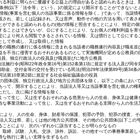
れる利益に明らかに優越する公益上の理由があると認められるときは、
条例
(以下「法令等」という。)
の規定により開示することができないと
情報
(事業を営む個人の当該事業に係る情報を除く。)
であって、当該情
載され、若しくは記録され、又は音声、動作その他の方法を用いて表さ
とができると認められるもの
(他の情報と照合することにより、特定の個
することはできないが、公にすることにより、なお個人の権利利益を害
定により何人も閲覧できるとされている情報、又は慣行として公にする
として作成し、又は取得した情報
者の職務の遂行に係る情報に含まれる当該者の職務遂行内容及び職名並
益を不当に侵害するおそれがあるものとして実施機関が定める公務員の
務員、独立行政法人の役員及び職員並びに地方公務員
治法施行令
(昭和22年政令第16号)
第152条第1項に規定する法人及び同令
補助金、交付金等の交付を受けている民法
(明治29年法律第89号)
第34
同法第10章第2節に規定する社会福祉協議会の役員
の団体
(国、独立行政法人及び地方公共団体を除く。以下この条において
あって、開示することにより、当該法人等又は当該事業を営む個人の権
ただし、次に掲げる情報を除く。
よって生じ、又は生ずるおそれのある危害から人の生命、身体又は健康
当な事業活動によって生じ、又は生ずるおそれのある支障から人の生活
により、人の生命、身体、財産等の保護、犯罪の予防、犯罪の捜査、そ
法人又は県、若しくは他の地方公共団体、その他の公共団体
(以下この
ることにより、次のいずれかに該当することが明らかなもの
、取締、試験、入札、交渉、渉外、訴訟、その他すべての事務事業若し
滑な執行に著しい支障を生ずるもの