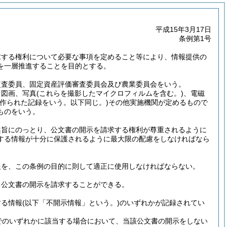
平成15年3月17日
条例第1号
求する権利について必要な事項を定めること等により、情報提供の
を一層推進することを目的とする。
監査委員、固定資産評価審査委員会及び農業委員会をいう。
、図画、写真
(これらを撮影したマイクロフィルムを含む。)
、電磁
作られた記録をいう。以下同じ。)
その他実施機関が定めるもので
ものをいう。
趣旨にのっとり、公文書の開示を請求する権利が尊重されるように
する情報が十分に保護されるように最大限の配慮をしなければなら
報を、この条例の目的に則して適正に使用しなければならない。
る公文書の開示を請求することができる。
する情報
(以下「不開示情報」という。)
のいずれかが記録されてい
でのいずれかに該当する場合において、当該公文書の開示をしない