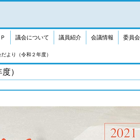
Ｐ
議会について
議員紹介
会議情報
委員会
会だより（令和２年度）
年度）