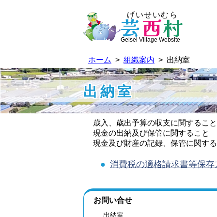
げいせいむら
芸
西
村
Geisei Village Website
ホーム
>
組織案内
> 出納室
出納室
歳入、歳出予算の収支に関すること
現金の出納及び保管に関すること
現金及び財産の記録、保管に関する
●
消費税の適格請求書等保存
お問い合せ
出納室