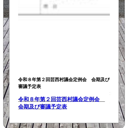
令和８年第２回芸西村議会定例会 会期及び
一般質問
審議予定表
令和８
令和８年第２回芸西村議会定例会
一般質
会期及び審議予定表