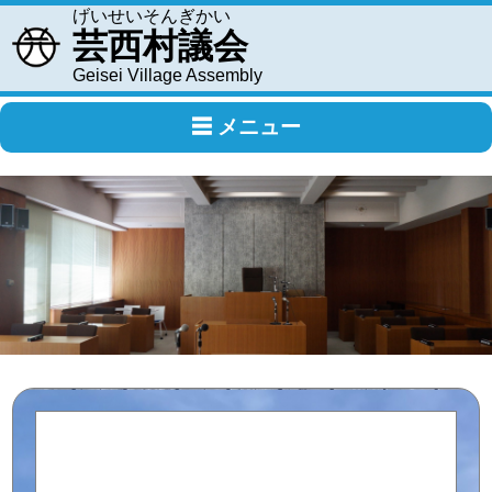
げいせいそんぎかい
芸西村議会
Geisei Village Assembly
☰ メニュー
ＴＯＰ
議会について
議員紹介
会議情報
委員会活動