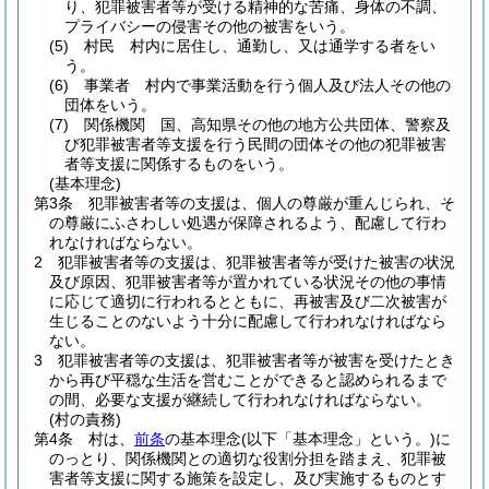
り、犯罪被害者等が受ける精神的な苦痛、身体の不調、
プライバシーの侵害その他の被害をいう。
(5)
村民 村内に居住し、通勤し、又は通学する者をい
う。
(6)
事業者 村内で事業活動を行う個人及び法人その他の
団体をいう。
(7)
関係機関 国、高知県その他の地方公共団体、警察及
び犯罪被害者等支援を行う民間の団体その他の犯罪被害
者等支援に関係するものをいう。
(基本理念)
第3条
犯罪被害者等の支援は、個人の尊厳が重んじられ、そ
の尊厳にふさわしい処遇が保障されるよう、配慮して行わ
れなければならない。
2
犯罪被害者等の支援は、犯罪被害者等が受けた被害の状況
及び原因、犯罪被害者等が置かれている状況その他の事情
に応じて適切に行われるとともに、再被害及び二次被害が
生じることのないよう十分に配慮して行われなければなら
ない。
3
犯罪被害者等の支援は、犯罪被害者等が被害を受けたとき
から再び平穏な生活を営むことができると認められるまで
の間、必要な支援が継続して行われなければならない。
(村の責務)
第4条
村は、
前条
の基本理念
(以下「基本理念」という。)
に
のっとり、関係機関との適切な役割分担を踏まえ、犯罪被
害者等支援に関する施策を設定し、及び実施するものとす