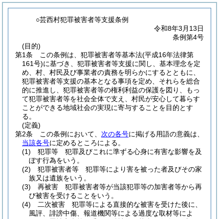
○芸西村犯罪被害者等支援条例
令和8年3月13日
条例第4号
(目的)
第1条
この条例は、犯罪被害者等基本法
(平成16年法律第
161号)
に基づき、犯罪被害者等支援に関し、基本理念を定
め、村、村民及び事業者の責務を明らかにするとともに、
犯罪被害者等支援の基本となる事項を定め、それらを総合
的に推進し、犯罪被害者等の権利利益の保護を図り、もっ
て犯罪被害者等を社会全体で支え、村民が安心して暮らす
ことができる地域社会の実現に寄与することを目的とす
る。
(定義)
第2条
この条例において、
次の各号
に掲げる用語の意義は、
当該各号
に定めるところによる。
(1)
犯罪等 犯罪及びこれに準ずる心身に有害な影響を及
ぼす行為をいう。
(2)
犯罪被害者等 犯罪等により害を被った者及びその家
族又は遺族をいう。
(3)
再被害 犯罪被害者等が当該犯罪等の加害者等から再
び被害を受けることをいう。
(4)
二次被害 犯罪等による直接的な被害を受けた後に、
風評、誹謗中傷、報道機関等による過度な取材等によ