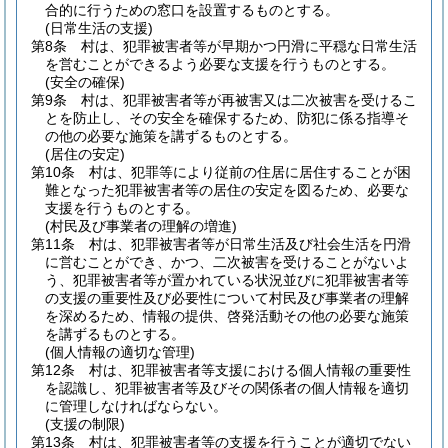
合的に行うための窓口を設置するものとする。
(日常生活の支援)
第8条
村は、犯罪被害者等が早期かつ円滑に平穏な日常生活
を営むことができるよう必要な支援を行うものとする。
(安全の確保)
第9条
村は、犯罪被害者等が再被害又は二次被害を受けるこ
とを防止し、その安全を確保するため、防犯に係る指導そ
の他の必要な施策を講ずるものとする。
(居住の安定)
第10条
村は、犯罪等により従前の住居に居住することが困
難となった犯罪被害者等の居住の安定を図るため、必要な
支援を行うものとする。
(村民及び事業者の理解の増進)
第11条
村は、犯罪被害者等が日常生活及び社会生活を円滑
に営むことができ、かつ、二次被害を受けることがないよ
う、犯罪被害者等が置かれている状況並びに犯罪被害者等
の支援の重要性及び必要性について村民及び事業者の理解
を深めるため、情報の提供、啓発活動その他の必要な施策
を講ずるものとする。
(個人情報の適切な管理)
第12条
村は、犯罪被害者等支援における個人情報の重要性
を認識し、犯罪被害者等及びその関係者の個人情報を適切
に管理しなければならない。
(支援の制限)
第13条
村は、犯罪被害者等の支援を行うことが適切でない