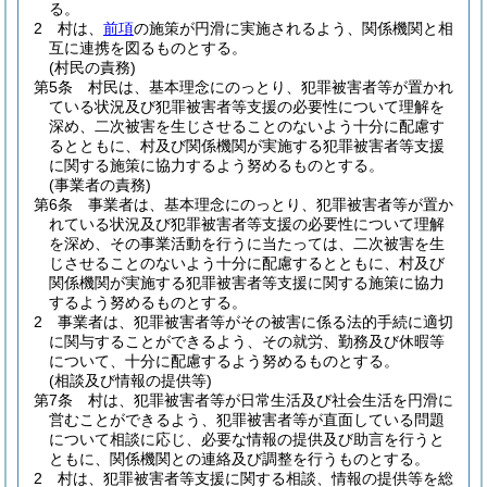
る。
2
村は、
前項
の施策が円滑に実施されるよう、関係機関と相
互に連携を図るものとする。
(村民の責務)
第5条
村民は、基本理念にのっとり、犯罪被害者等が置かれ
ている状況及び犯罪被害者等支援の必要性について理解を
深め、二次被害を生じさせることのないよう十分に配慮す
るとともに、村及び関係機関が実施する犯罪被害者等支援
に関する施策に協力するよう努めるものとする。
(事業者の責務)
第6条
事業者は、基本理念にのっとり、犯罪被害者等が置か
れている状況及び犯罪被害者等支援の必要性について理解
を深め、その事業活動を行うに当たっては、二次被害を生
じさせることのないよう十分に配慮するとともに、村及び
関係機関が実施する犯罪被害者等支援に関する施策に協力
するよう努めるものとする。
2
事業者は、犯罪被害者等がその被害に係る法的手続に適切
に関与することができるよう、その就労、勤務及び休暇等
について、十分に配慮するよう努めるものとする。
(相談及び情報の提供等)
第7条
村は、犯罪被害者等が日常生活及び社会生活を円滑に
営むことができるよう、犯罪被害者等が直面している問題
について相談に応じ、必要な情報の提供及び助言を行うと
ともに、関係機関との連絡及び調整を行うものとする。
2
村は、犯罪被害者等支援に関する相談、情報の提供等を総