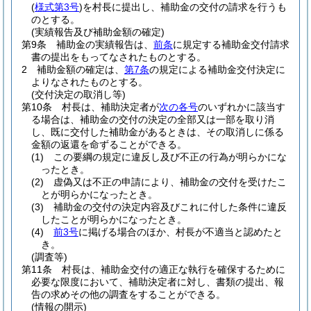
(
様式第3号
)
を村長に提出し、補助金の交付の請求を行うも
のとする。
(実績報告及び補助金額の確定)
第9条
補助金の実績報告は、
前条
に規定する補助金交付請求
書の提出をもってなされたものとする。
2
補助金額の確定は、
第7条
の規定による補助金交付決定に
よりなされたものとする。
(交付決定の取消し等)
第10条
村長は、補助決定者が
次の各号
のいずれかに該当す
る場合は、補助金の交付の決定の全部又は一部を取り消
し、既に交付した補助金があるときは、その取消しに係る
金額の返還を命ずることができる。
(1)
この要綱の規定に違反し及び不正の行為が明らかにな
ったとき。
(2)
虚偽又は不正の申請により、補助金の交付を受けたこ
とが明らかになったとき。
(3)
補助金の交付の決定内容及びこれに付した条件に違反
したことが明らかになったとき。
(4)
前3号
に掲げる場合のほか、村長が不適当と認めたと
き。
(調査等)
第11条
村長は、補助金交付の適正な執行を確保するために
必要な限度において、補助決定者に対し、書類の提出、報
告の求めその他の調査をすることができる。
(情報の開示)