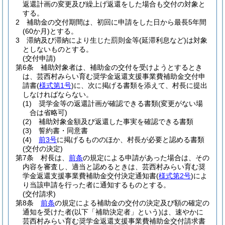
返還計画の変更及び繰上げ返還をした場合も交付の対象と
する。
2
補助金の交付期間は、初回に申請をした日から最長5年間
(60か月)
とする。
3
滞納及び滞納により生じた罰則金等
(延滞利息など)
は対象
としないものとする。
(交付申請)
第6条
補助対象者は、補助金の交付を受けようとするとき
は、芸西村みらい育む奨学金返還支援事業費補助金交付申
請書
(
様式第1号
)
に、次に掲げる書類を添えて、村長に提出
しなければならない。
(1)
奨学金等の返還計画が確認できる書類
(変更がない場
合は省略可)
(2)
補助対象金額及び返還した事実を確認できる書類
(3)
誓約書・同意書
(4)
前3号
に掲げるもののほか、村長が必要と認める書類
(交付の決定)
第7条
村長は、
前条
の規定による申請があった場合は、その
内容を審査し、適当と認めるときは、芸西村みらい育む奨
学金返還支援事業費補助金交付決定通知書
(
様式第2号
)
によ
り当該申請を行った者に通知するものとする。
(交付請求)
第8条
前条
の規定による補助金の交付の決定及び額の確定の
通知を受けた者
(以下「補助決定者」という)
は、速やかに
芸西村みらい育む奨学金返還支援事業費補助金交付請求書