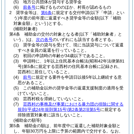
(5)
地方公共団体が貸与する奨学金
(6)
前各号
に掲げるもののほか、村長が認めるもの
2
奨学金等は、
第6条
に規定する交付申請
(以下「申請」とい
う)
年度の前年度に返還すべき奨学金等の金額
(以下「補助
対象金額」という)
とする。
(補助対象者)
第4条
補助金の交付の対象となる者
(以下「補助対象者」と
いう。)
は、
次の各号
のいずれにも該当する者とする。
(1)
奨学金等の貸与を受けて、現に当該貸与について返還
すべき金員の返還を行っていること。
(2)
初回の申請時の年齢が34歳以下であること。
(3)
申請時に、1年以上住民基本台帳法
(昭和42年法律第81
号)
第5条に規定する芸西村の住民基本台帳に記録され、
芸西村に居住していること。
(4)
前号
に規定する要件を申請日以後5年以上継続する意
思があること。
(5)
この補助金以外の奨学金等の返還支援制度の適用を受
けていないこと。
(6)
芸西村税を滞納していないこと。
(7)
芸西村の事務及び事業における暴力団の排除に関する
規則
(平成24年規則第15号)
第2条第2項第5号
に規定する
排除措置対象者に該当しないこと。
(補助金の額等)
第5条
補助金の額は、前年度中に返還した補助対象金額と
し、年額30万円を上限に予算の範囲内で交付する。
なお、