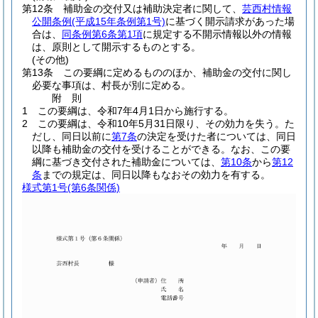
第12条
補助金の交付又は補助決定者に関して、
芸西村情報
公開条例
(平成15年条例第1号)
に基づく開示請求があった場
合は、
同条例第6条第1項
に規定する不開示情報以外の情報
は、原則として開示するものとする。
(その他)
第13条
この要綱に定めるもののほか、補助金の交付に関し
必要な事項は、村長が別に定める。
附
則
1
この要綱は、令和7年4月1日から施行する。
2
この要綱は、令和10年5月31日限り、その効力を失う。
た
だし、同日以前に
第7条
の決定を受けた者については、同日
以降も補助金の交付を受けることができる。
なお、この要
綱に基づき交付された補助金については、
第10条
から
第12
条
までの規定は、同日以降もなおその効力を有する。
様式第1号
(第6条関係)