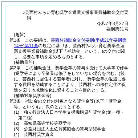
○芸西村みらい育む奨学金返還支援事業費補助金交付要
綱
令和7年3月27日
要綱第31号
(趣旨)
第1条
この要綱は、
芸西村補助金交付要綱
(平成21年要綱第
14号)
第11条
の規定に基づき、芸西村みらい育む奨学金返
還支援事業費補助金
(以下「補助金」という。)
の交付に関
し、必要な事項を定めるものとする。
(補助目的)
第2条
この補助金は、奨学金等の貸与を受けて大学等で修学
(退学等により卒業又は修了をしていない場合を含む。)
後
に、芸西村に居住する若年者に対し、奨学金等の返還に要
する費用を助成することにより、芸西村への移住定住の促
進を図り地域活性化に資することを目的とする。
(補助対象奨学金等)
第3条
補助金の交付の対象となる奨学金等
(以下「奨学金
等」という)
は、次のとおりとする。
(1)
独立行政法人日本学生支援機構貸与奨学金
(第一種・
第二種)
(2)
高知県高等学校等奨学金
(3)
公益財団法人土佐育英協会の貸与型奨学金
(4)
芸西村奨学資金