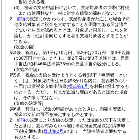
誓約できる者。
(3)
祝金の支給申請日において、支給対象者の世帯に村税
または使用料など、村に対する債務の滞納がないこと。
2
前項
の規定にかかわらず、支給対象者が死亡した場合その
他支給対象者に祝金を支給することが困難である又は適当
でないと村長が認めるときは、対象児と同居し、これを監
護し、かつ生計を同じくする者を支給対象者とすることが
できる。
(祝金の額)
第4条
祝金は、第1子は10万円、第2子は20万円、第3子以降
は30万円とする。
ただし、第2子及び第3子以降とは、児童
手当法
(昭和46年法律第73号)
の児童手当の区分による。
(支給の申請)
第5条
祝金の支給を受けようとする者
(以下「申請者」とい
う。)
は、対象児の出生日以降3か月以内に、芸西村みらい
へ届け出産祝金支給申請書
(
様式第1号
)
を村長に提出するも
のとする。
ただし、村長が正当な理由があると認めた場合
は、その限りではない。
(支給の決定等)
第6条
村長は、祝金の申請があったときは、内容を審査し、
祝金の支給の可否を決定するものとする。
2
前項
の規定により支給の決定、または支給の却下を決定し
たときは、芸西村みらいへ届け出産祝金支給決定
(請求却
下)
決定通知書
(
様式第2号
)
により、当該申請者に通知する
ものとする。