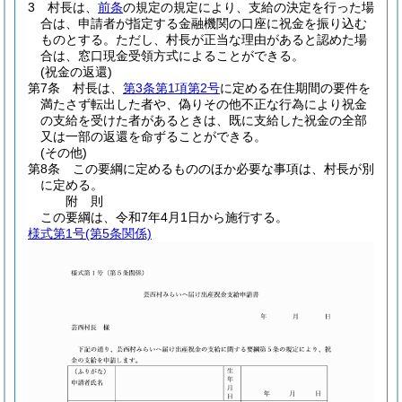
3
村長は、
前条
の規定の規定により、支給の決定を行った場
合は、申請者が指定する金融機関の口座に祝金を振り込む
ものとする。
ただし、村長が正当な理由があると認めた場
合は、窓口現金受領方式によることができる。
(祝金の返還)
第7条
村長は、
第3条第1項第2号
に定める在住期間の要件を
満たさず転出した者や、偽りその他不正な行為により祝金
の支給を受けた者があるときは、既に支給した祝金の全部
又は一部の返還を命ずることができる。
(その他)
第8条
この要綱に定めるもののほか必要な事項は、村長が別
に定める。
附
則
この要綱は、令和7年4月1日から施行する。
様式第1号
(第5条関係)