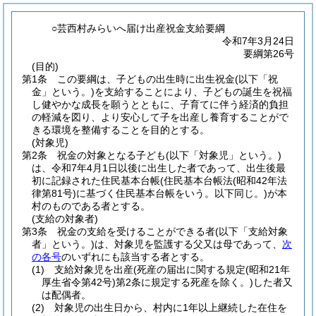
○芸西村みらいへ届け出産祝金支給要綱
令和7年3月24日
要綱第26号
(目的)
第1条
この要綱は、子どもの出生時に出生祝金
(以下「祝
金」という。)
を支給することにより、子どもの誕生を祝福
し健やかな成長を願うとともに、子育てに伴う経済的負担
の軽減を図り、より安心して子を出産し養育することがで
きる環境を整備することを目的とする。
(対象児)
第2条
祝金の対象となる子ども
(以下「対象児」という。)
は、令和7年4月1日以後に出生した者であって、出生後最
初に記録された住民基本台帳
(住民基本台帳法
(昭和42年法
律第81号)
に基づく住民基本台帳をいう。以下同じ。)
が本
村のものである者とする。
(支給の対象者)
第3条
祝金の支給を受けることができる者
(以下「支給対象
者」という。)
は、対象児を監護する父又は母であって、
次
の各号
のいずれにも該当する者とする。
(1)
支給対象児を出産
(死産の届出に関する規定
(昭和21年
厚生省令第42号)
第2条に規定する死産を除く。)
した者又
は配偶者。
(2)
対象児の出生日から、村内に1年以上継続した在住を