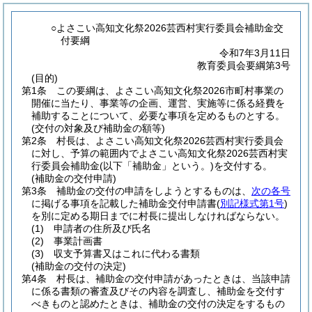
○よさこい高知文化祭2026芸西村実行委員会補助金交
付要綱
令和7年3月11日
教育委員会要綱第3号
(目的)
第1条
この要綱は、よさこい高知文化祭2026市町村事業の
開催に当たり、事業等の企画、運営、実施等に係る経費を
補助することについて、必要な事項を定めるものとする。
(交付の対象及び補助金の額等)
第2条
村長は、よさこい高知文化祭2026芸西村実行委員会
に対し、予算の範囲内でよさこい高知文化祭2026芸西村実
行委員会補助金
(以下「補助金」という。)
を交付する。
(補助金の交付申請)
第3条
補助金の交付の申請をしようとするものは、
次の各号
に掲げる事項を記載した補助金交付申請書
(
別記様式第1号
)
を別に定める期日までに村長に提出しなければならない。
(1)
申請者の住所及び氏名
(2)
事業計画書
(3)
収支予算書又はこれに代わる書類
(補助金の交付の決定)
第4条
村長は、補助金の交付申請があったときは、当該申請
に係る書類の審査及びその内容を調査し、補助金を交付す
べきものと認めたときは、補助金の交付の決定をするもの