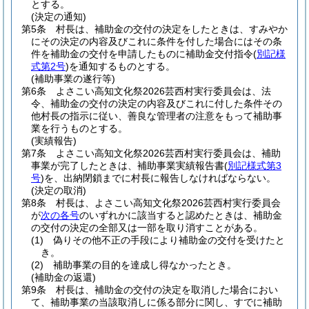
とする。
(決定の通知)
第5条
村長は、補助金の交付の決定をしたときは、すみやか
にその決定の内容及びこれに条件を付した場合にはその条
件を補助金の交付を申請したものに補助金交付指令
(
別記様
式第2号
)
を通知するものとする。
(補助事業の遂行等)
第6条
よさこい高知文化祭2026芸西村実行委員会は、法
令、補助金の交付の決定の内容及びこれに付した条件その
他村長の指示に従い、善良な管理者の注意をもって補助事
業を行うものとする。
(実績報告)
第7条
よさこい高知文化祭2026芸西村実行委員会は、補助
事業が完了したときは、補助事業実績報告書
(
別記様式第3
号
)
を、出納閉鎖までに村長に報告しなければならない。
(決定の取消)
第8条
村長は、よさこい高知文化祭2026芸西村実行委員会
が
次の各号
のいずれかに該当すると認めたときは、補助金
の交付の決定の全部又は一部を取り消すことがある。
(1)
偽りその他不正の手段により補助金の交付を受けたと
き。
(2)
補助事業の目的を達成し得なかったとき。
(補助金の返還)
第9条
村長は、補助金の交付の決定を取消した場合におい
て、補助事業の当該取消しに係る部分に関し、すでに補助