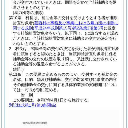
金が交付されているときは、期限を定めて当該補助金を返
還させるものとする。
(暴力団等の排除)
第10条
村長は、補助金等の交付を受けようとする者が排除
措置対象者
(
芸西村の事務及び事業における暴力団の排除に
関する規則
(平成24年規則第15号)
第2条第2項第5号
に規定
する排除措置対象者をいう。以下同じ。)
に該当すると認め
たときは、当該排除措置対象者に補助金の交付の決定を行
わないものとする。
2
村長は、補助金等の交付の決定を受けた者が排除措置対象
者に該当すると認めたときは、当該排除措置対象者に係る
補助金等の交付の決定を取り消し、又は既に交付されてい
る補助金等の返還を命ずることができる。
(雑則)
第11条
この要綱に定めるもののほか、交付すべき補助金の
名称、目的、額及び補助率、交付の対象並びに事業の内容
その他補助金の交付に関する具体的業務の実施細目につい
ては、村長が別に定める。
附
則
この要綱は、令和7年4月1日から施行する。
別記様式第1号
(第3条関係)