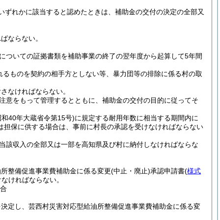
いずれかに該当すると認めたときは、補助金の交付の決定の全部又
ればならない。
についての証拠書類を補助事業の終了の翌年度から起算して5年間
れるものを契約の相手方としない等、暴力団等の排除に係る村の取
付さなければならない。
注意をもって管理するとともに、補助金の交付の目的に従ってそ
昭和40年大蔵省令第15号)
に規定する耐用年数に相当する期間内に
は担保に供する場合は、事前に村長の承認を受けなければならない
当該収入の全部又は一部を高知県及び村に納付しなければならな
油所整備促進事業費補助金に係る変更
(中止・廃止)
承認申請書
(
様式
けなければならない。
場合
を決定し、芸西村災害対応型給油所整備促進事業費補助金に係る変