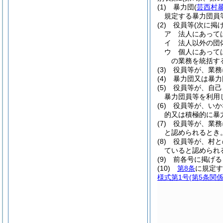
(1) 暴力団(
芸西村暴
規定する暴力団員
(2) 役員等(次に
ア 法人にあって
イ 法人以外の団
ウ 個人にあって
の業務を統括す
(3) 役員等が、
(4) 暴力団又は
(5) 役員等が、
暴力団員等を利用
(6) 役員等が、
的又は積極的に暴
(7) 役員等が、
と認められるとき
(8) 役員等が、
ていると認められ
(9) 前各号に掲
(10)
第8条
に規定す
様式第1号
(第5条関係