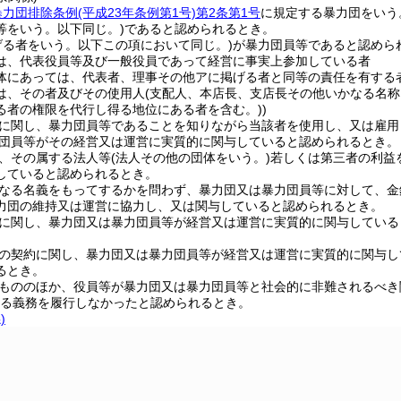
力団排除条例(平成23年条例第1号)第2条第1号
に規定する暴力団をいう
等をいう。以下同じ。)であると認められるとき。
掲げる者をいう。以下この項において同じ。)が暴力団員等であると認めら
は、代表役員等及び一般役員であって経営に事実上参加している者
体にあっては、代表者、理事その他アに掲げる者と同等の責任を有する
は、その者及びその使用人(支配人、本店長、支店長その他いかなる名称
る者の権限を代行し得る地位にある者を含む。))
業務に関し、暴力団員等であることを知りながら当該者を使用し、又は雇
暴力団員等がその経営又は運営に実質的に関与していると認められるとき。
自己、その属する法人等(法人その他の団体をいう。)若しくは第三者の利
していると認められるとき。
いかなる名義をもってするかを問わず、暴力団又は暴力団員等に対して、
力団の維持又は運営に協力し、又は関与していると認められるとき。
業務に関し、暴力団又は暴力団員等が経営又は運営に実質的に関与してい
。
村との契約に関し、暴力団又は暴力団員等が経営又は運営に実質的に関与
るとき。
げるもののほか、役員等が暴力団又は暴力団員等と社会的に非難されるべ
る義務を履行しなかったと認められるとき。
)