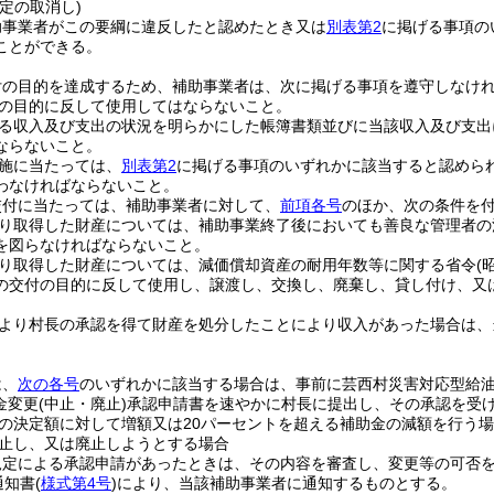
定の取消し)
助事業者がこの要綱に違反したと認めたとき又は
別表第2
に掲げる事項の
ことができる。
付の目的を達成するため、補助事業者は、次に掲げる事項を遵守しなけ
の目的に反して使用してはならないこと。
る収入及び支出の状況を明らかにした帳簿書類並びに当該収入及び支出
ならないこと。
施に当たっては、
別表第2
に掲げる事項のいずれかに該当すると認めら
わなければならないこと。
交付に当たっては、補助事業者に対して、
前項各号
のほか、次の条件を
り取得した財産については、補助事業終了後においても善良な管理者の
を図らなければならないこと。
り取得した財産については、減価償却資産の耐用年数等に関する省令
(
の交付の目的に反して使用し、譲渡し、交換し、廃棄し、貸し付け、又
より村長の承認を得て財産を処分したことにより収入があった場合は、
は、
次の各号
のいずれかに該当する場合は、事前に芸西村災害対応型給
金変更
(中止・廃止)
承認申請書を速やかに村長に提出し、その承認を受
の決定額に対して増額又は20パーセントを超える補助金の減額を行う
止し、又は廃止しようとする場合
規定による承認申請があったときは、その内容を審査し、変更等の可否
通知書
(
様式第4号
)
により、当該補助事業者に通知するものとする。