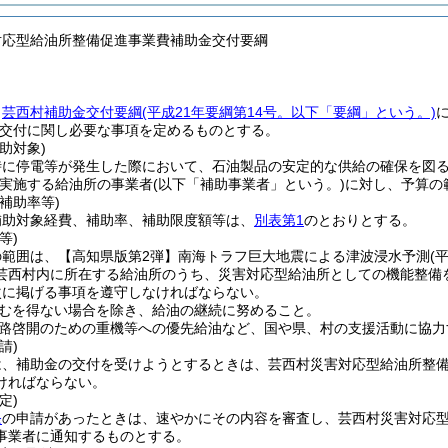
対応型給油所整備促進事業費補助金交付要綱
、
芸西村補助金交付要綱
(平成21年要綱第14号。以下「要綱」という。)
交付に関し必要な事項を定めるものとする。
助対象)
時に停電等が発生した際において、石油製品の安定的な供給の確保を図
実施する給油所の事業者
(以下「補助事業者」という。)
に対し、予算の
補助率等)
補助対象経費、補助率、補助限度額等は、
別表第1
のとおりとする。
等)
の範囲は、【高知県版第2弾】南海トラフ巨大地震による津波浸水予測
(
芸西村内に所在する給油所のうち、災害対応型給油所としての機能整備
次に掲げる事項を遵守しなければならない。
むを得ない場合を除き、給油の継続に努めること。
路啓開のための重機等への優先給油など、国や県、村の支援活動に協力
請)
は、補助金の交付を受けようとするときは、芸西村災害対応型給油所整
ければならない。
定)
条
の申請があったときは、速やかにその内容を審査し、芸西村災害対応
事業者に通知するものとする。