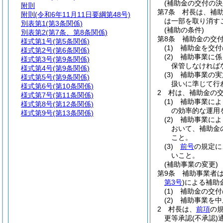
(補助金の交付の決
附則
第7条
村長は、補
附則
(令和6年11月11日要綱第48号)
は一部を取り消す
別表第1
(第3条関係)
(補助の条件)
別表第2
(第7条、第8条関係)
第8条
補助金の交
様式第1号
(第5条関係)
(1)
補助金を交付
様式第2号
(第6条関係)
(2)
補助事業に係
様式第3号
(第9条関係)
保管しなければ
様式第4号
(第9条関係)
(3)
補助事業の実
様式第5号
(第9条関係)
扱いに準じて行
様式第6号
(第10条関係)
2
村は、補助金の
様式第7号
(第11条関係)
(1)
補助事業によ
様式第8号
(第12条関係)
の効率的な運用
様式第9号
(第13条関係)
(2)
補助事業によ
おいて、補助金
こと。
(3)
前号
の規定に
いこと。
(補助事業の変更)
第9条
補助事業者
第3号
)
による補助
(1)
補助金の交付
(2)
補助事業を中
2
村長は、
前項
の
更等承認
(不承認)