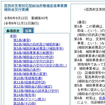
芸西村災害対応型給油所整備促進事業費
補助金交付要綱
○芸西村災害
令和6年9月12日 要綱第43号
(趣旨)
(令和6年11月11日施行)
第1条
この要綱は
助金」という。)
の
条項目次
沿革
(補助の目的及び補
本則
第2条
村は、災害
第1条
(趣旨)
事業」という。)
を
第2条
(補助の目的及び補助対象)
(補助対象経費及び
第3条
(補助対象経費及び補助率等)
第3条
補助事業の
第4条
(補助事業者の範囲等)
(補助事業者の範囲
第5条
(補助金の交付の申請)
第4条
補助事業者
第6条
(補助金の交付の決定)
測地域外であって
第7条
(補助金の交付の決定の取消し)
2
補助事業者は、
第8条
(補助の条件)
(1)
設備損壊等や
第9条
(補助事業の変更)
(2)
緊急車両や道
第10条
(実績報告書)
(補助金の交付の申
第11条
(繰越承認申請)
第5条
補助事業者
第12条
(補助金の額の確定)
を村長に提出しな
第13条
(補助金の請求及び交付)
(補助金の交付の決
第14条
(報告等)
第6条
村長は、
前
第15条
(グリーン購入)
により、当該補助
第16条
(その他)