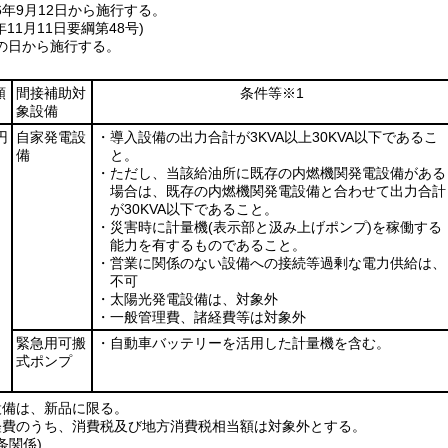
年9月12日から施行する。
年11月11日
要綱第48号)
の日から施行する。
額
間接補助対
条件等※1
象設備
円
自家発電設
・導入設備の出力合計が3KVA以上30KVA以下であるこ
備
と。
・ただし、当該給油所に既存の内燃機関発電設備がある
場合は、既存の内燃機関発電設備と合わせて出力合計
が30KVA以下であること。
・災害時に計量機
(表示部と汲み上げポンプ)
を稼働する
能力を有するものであること。
・営業に関係のない設備への接続等過剰な電力供給は、
不可
・太陽光発電設備は、対象外
・一般管理費、諸経費等は対象外
緊急用可搬
・自動車バッテリーを活用した計量機を含む。
式ポンプ
設備は、新品に限る。
経費のうち、消費税及び地方消費税相当額は対象外とする。
条関係)