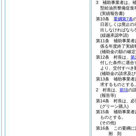
3
補助事業者は、
型給油所整備促進
(実績報告書)
第10条
要綱第7条
日若しくは廃止の
出しなければなら
(繰越承認申請)
第11条
補助事業者
係る年度終了実績
(補助金の額の確定
第12条
村長は、
第
付した条件に適合
より、交付すべき
(補助金の請求及び
第13条
補助事業者
求するものとする
2
村長は、
前項
の
(報告等)
第14条
村長は、必
(グリーン購入)
第15条
補助事業者
ものとする。
(その他)
第16条
この要綱に
附
則