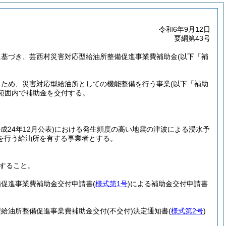
令和6年9月12日
要綱第43号
に基づき、芸西村災害対応型給油所整備促進事業費補助金
(以下「補
るため、災害対応型給油所としての機能整備を行う事業
(以下「補助
範囲内で補助金を交付する。
平成24年12月公表)
における発生頻度の高い地震の津波による浸水予
を行う給油所を有する事業者とする。
すること。
備促進事業費補助金交付申請書
(
様式第1号
)
による補助金交付申請書
型給油所整備促進事業費補助金交付
(不交付)
決定通知書
(
様式第2号
)