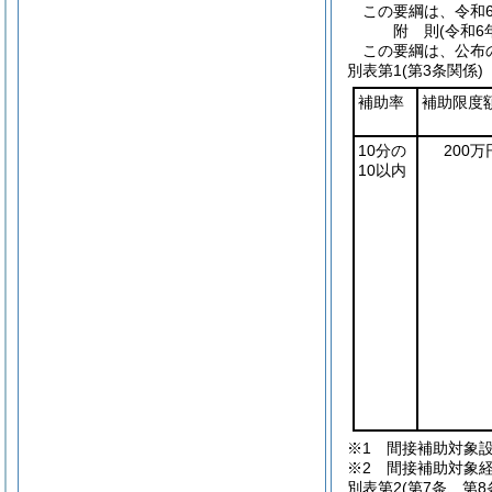
この要綱は、令和6
附
則
(令和6
この要綱は、公布
別表第1
(第3条関係)
補助率
補助限度
10分の
200万
10以内
※1 間接補助対象
※2 間接補助対象
別表第2
(第7条、第8