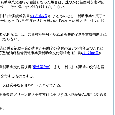
は補助事業の遂行が困難となった場合は、速やかに芸西村災害対応
出し、その指示を受けなければならない。
費補助金実績報告書
(
様式第6号
)
によるものとし、補助事業の完了の
場合にあっては翌年度)
の3月末日のいずれか早い日までに村長に提
要がある場合は、芸西村災害対応型給油所整備促進事業費補助金に
ばならない。
告に係る補助事業の内容が補助金の交付の決定の内容及びこれに
応型給油所整備促進事業費補助金交付額確定通知書
(
様式第8号
)
に
費補助金交付請求書
(
様式第9号
)
により、村長に補助金の交付を請
を交付するものとする。
、又は必要な調査を行うことができる。
る高知県グリーン購入基本方針に基づき環境物品等の調達に努める
る。