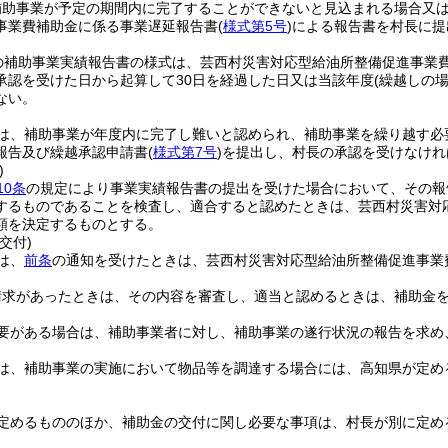
補助事業が予定の期間内に完了することができないと見込まれる場合又
事業費補助金に係る事業遅延報告書
(
様式第5号
)
による報告書を村長に提
の補助事業実績報告書の様式は、芸西村災害対応型給油所整備促進事業
承認を受けた日から起算して30日を経過した日又は当該年度
(繰越しの
ない。
は、補助事業が年度内に完了し難いと認められ、補助事業を繰り越す必
報告及び繰越承認申請書
(
様式第7号
)
を提出し、村長の承認を受けなけれ
)
10条
の規定により事業実績報告書の提出を受けた場合において、その報
するものであることを検査し、適合すると認めたときは、芸西村災害対
額を決定するものとする。
交付)
は、
前条
の通知を受けたときは、芸西村災害対応型給油所整備促進事業
。
請求があったときは、その内容を審査し、適当と認めるときは、補助金
要がある場合は、補助事業者に対し、補助事業の遂行状況の報告を求め
は、補助事業の実施において物品等を調達する場合には、高知県が定め
定めるもののほか、補助金の交付に関し必要な事項は、村長が別に定め