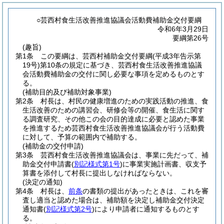
○芸西村食生活改善推進協議会活動費補助金交付要綱
令和6年3月29日
要綱第26号
(趣旨)
第1条
この要綱は、芸西村補助金交付要綱
(平成3年告示第
19号)
第10条の規定に基づき、芸西村食生活改善推進協議
会活動費補助金の交付に関し必要な事項を定めるものとす
る。
(補助目的及び補助対象事業)
第2条
村長は、村民の健康増進のための実践活動の推進、食
生活改善のための講習会、研修会等の開催、食生活に関す
る調査研究、その他この会の目的達成に必要と認めた事業
を推進するため芸西村食生活改善推進協議会が行う活動費
に対して、予算の範囲内で補助する。
(補助金の交付申請)
第3条
芸西村食生活改善推進協議会は、事業に先だって、補
助金交付申請書
(
別記様式第1号
)
に事業実施計画書、収支予
算書を添付して村長に提出しなければならない。
(決定の通知)
第4条
村長は、
前条
の書類の提出があったときは、これを審
査し適当と認めた場合は、補助額を決定し補助金交付決定
通知書
(
別記様式第2号
)
により申請者に通知するものとす
る。