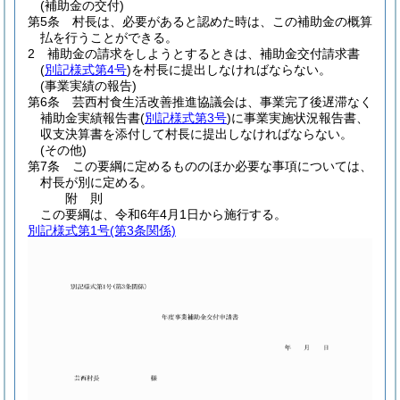
(補助金の交付)
第5条
村長は、必要があると認めた時は、この補助金の概算
払を行うことができる。
2
補助金の請求をしようとするときは、補助金交付請求書
(
別記様式第4号
)
を村長に提出しなければならない。
(事業実績の報告)
第6条
芸西村食生活改善推進協議会は、事業完了後遅滞なく
補助金実績報告書
(
別記様式第3号
)
に事業実施状況報告書、
収支決算書を添付して村長に提出しなければならない。
(その他)
第7条
この要綱に定めるもののほか必要な事項については、
村長が別に定める。
附
則
この要綱は、令和6年4月1日から施行する。
別記様式第1号
(第3条関係)