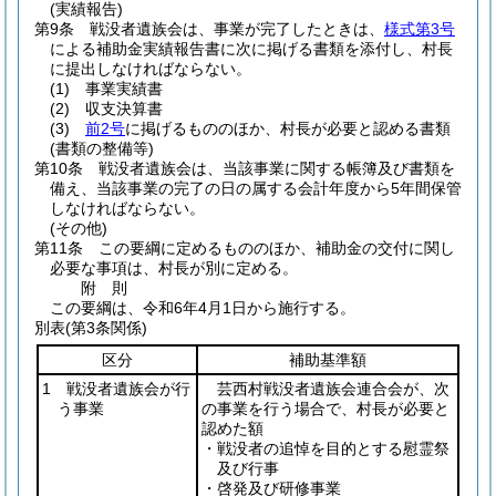
(実績報告)
第9条
戦没者遺族会は、事業が完了したときは、
様式第3号
による補助金実績報告書に次に掲げる書類を添付し、村長
に提出しなければならない。
(1)
事業実績書
(2)
収支決算書
(3)
前2号
に掲げるもののほか、村長が必要と認める書類
(書類の整備等)
第10条
戦没者遺族会は、当該事業に関する帳簿及び書類を
備え、当該事業の完了の日の属する会計年度から5年間保管
しなければならない。
(その他)
第11条
この要綱に定めるもののほか、補助金の交付に関し
必要な事項は、村長が別に定める。
附
則
この要綱は、令和6年4月1日から施行する。
別表
(第3条関係)
区分
補助基準額
1 戦没者遺族会が行
芸西村戦没者遺族会連合会が、次
う事業
の事業を行う場合で、村長が必要と
認めた額
・戦没者の追悼を目的とする慰霊祭
及び行事
・啓発及び研修事業