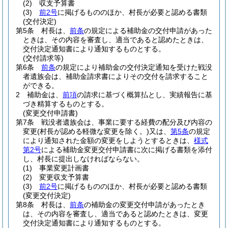
(2)
収支予算書
(3)
前2号
に掲げるもののほか、村長が必要と認める書類
(交付決定)
第5条
村長は、
前条
の規定による補助金の交付申請があった
ときは、その内容を審査し、適当であると認めたときは、
交付決定通知書により通知するものとする。
(交付請求等)
第6条
前条
の規定により補助金の交付決定通知を受けた戦没
者遺族会は、補助金請求書によりその交付を請求すること
ができる。
2
補助金は、
前項
の請求に基づく概算払とし、実績報告に基
づき精算するものとする。
(変更交付申請書)
第7条
戦没者遺族会は、事業に要する経費の配分及び内容の
変更
(村長が認める軽微な変更を除く。)
又は、
第5条
の規定
により通知された金額の変更をしようとするときは、
様式
第2号
による補助金変更交付申請書に次に掲げる書類を添付
し、村長に提出しなければならない。
(1)
事業変更計画書
(2)
変更収支予算書
(3)
前2号
に掲げるもののほか、村長が必要と認める書類
(変更交付決定)
第8条
村長は、
前条
の補助金の変更交付申請があったとき
は、その内容を審査し、適当であると認めたときは、変更
交付決定通知書により通知するものとする。