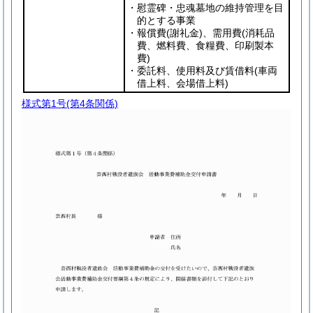
・慰霊碑・忠魂墓地の維持管理を目
的とする事業
・報償費
(謝礼金)
、需用費
(消耗品
費、燃料費、食糧費、印刷製本
費)
・委託料、使用料及び賃借料
(車両
借上料、会場借上料)
様式第1号
(第4条関係)