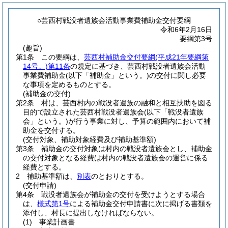
○芸西村戦没者遺族会活動事業費補助金交付要綱
令和6年2月16日
要綱第3号
(趣旨)
第1条
この要綱は、
芸西村補助金交付要綱
(平成21年要綱第
14号。)
第11条
の規定に基づき、芸西村戦没者遺族会活動
事業費補助金
(以下「補助金」という。)
の交付に関し必要
な事項を定めるものとする。
(補助金の交付)
第2条
村は、芸西村内の戦没者遺族の融和と相互扶助を図る
目的で設立された芸西村戦没者遺族会
(以下「戦没者遺族
会」という。)
が行う事業に対し、予算の範囲内において補
助金を交付する。
(交付対象、補助対象経費及び補助基準額)
第3条
補助金の交付対象は村内の戦没者遺族会とし、補助金
の交付対象となる経費は村内の戦没者遺族会の運営に係る
経費とする。
2
補助基準額は、
別表
のとおりとする。
(交付申請)
第4条
戦没者遺族会が補助金の交付を受けようとする場合
は、
様式第1号
による補助金交付申請書に次に掲げる書類を
添付し、村長に提出しなければならない。
(1)
事業計画書