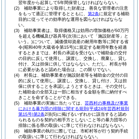
翌年度から起算して5年間保管しなければならない。
(2)
補助事業により取得した財産は、善良な管理者の注意
をもって適正に管理するとともに、
第2条
に規定する補助
目的に従ってその効率的な運用を図らなければならな
い。
(3)
補助事業者は、取得価格又は効用の増加価格が50万円
を超える機械及び器具等
(次項において「施設財産等」と
いう。)
について、減価償却資産の耐用年数等に関する省
令
(昭和40年大蔵省令第15号)
に規定する耐用年数を経過
するときまでは、村長の承認を受けないで補助金の交付
の目的に反して使用し、譲渡し、交換し、廃棄し、貸し
付け、又は担保に供してはならない。
ただし、村長が特
に必要があると認めた場合は、この限りでない。
(4)
村長は、補助事業者が施設財産等を補助金の交付の目
的に反して使用し、譲渡し、交換し、貸し付け、又は担
保に供することを承認しようとするときは、その交付し
た補助金の全部又は一部に相当する金額を県に納付すべ
きことを命ずることができる。
(5)
補助事業の実施に当たっては、
芸西村の事務及び事業
における暴力団の排除に関する規則
(平成24年芸西村規則
第15号)
第2条
2項
(5)
に掲げるいずれかに該当すると認め
られるものを契約の相手方としないこと等の暴力団等の
排除に係る県の取扱いに準じて行わなければならない。
(6)
補助事業の執行に際しては、市町村等が行う契約手続
の取扱いに準じて行わなければならない。