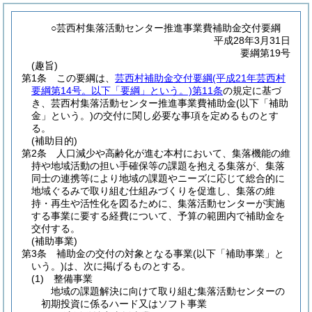
○芸西村集落活動センター推進事業費補助金交付要綱
平成28年3月31日
要綱第19号
(趣旨)
第1条
この要綱は、
芸西村補助金交付要綱
(平成21年芸西村
要綱第14号。以下「要綱」という。)
第11条
の規定に基づ
き、芸西村集落活動センター推進事業費補助金
(以下「補助
金」という。)
の交付に関し必要な事項を定めるものとす
る。
(補助目的)
第2条
人口減少や高齢化が進む本村において、集落機能の維
持や地域活動の担い手確保等の課題を抱える集落が、集落
同士の連携等により地域の課題やニーズに応じて総合的に
地域ぐるみで取り組む仕組みづくりを促進し、集落の維
持・再生や活性化を図るために、集落活動センターが実施
する事業に要する経費について、予算の範囲内で補助金を
交付する。
(補助事業)
第3条
補助金の交付の対象となる事業
(以下「補助事業」と
いう。)
は、次に掲げるものとする。
(1)
整備事業
地域の課題解決に向けて取り組む集落活動センターの
初期投資に係るハード又はソフト事業