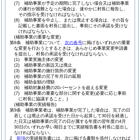
(7)
補助事業が予定の期間に完了しない場合又は補助事業
の遂行が困難となった場合は、速やかに村長に報告し、
その指示を受けなければならない。
(8)
補助事業を中止し、または廃止する場合は、その旨を
記載した書面を村長に提出し、事前にその承認を受けな
ければならない。
(補助事業の重要な変更)
第8条
補助事業について、
次の各号
に掲げるいずれかの重要
な変更を行おうとするときは、あらかじめ事業変更申請書
を提出し、村長の承認を受けなければならない。
(1)
事業実施主体の変更
(2)
補助事業の新設又は廃止
(3)
補助事業の施行箇所の変更
(4)
補助事業の完了年月日の延期
(5)
補助金額の増額
(6)
補助対象経費の20パーセントを超える変更
(7)
補助事業の重要な部分に関する変更
(必要に応じ事前
に村長に協議すること。)
(補助事業の実績報告)
第9条
補助事業者は、補助事業が完了した場合は、完了の日
若しくは廃止の承認を受けた日から起算して30日を経過し
た日又は補助事業の完了の日が属する年度の翌年度の4月
30日のいずれか早い期日までに実績報告書を村長に提出し
なければならない。
2
前項
の実績報告書には、次に掲げる書類を添付しなければ