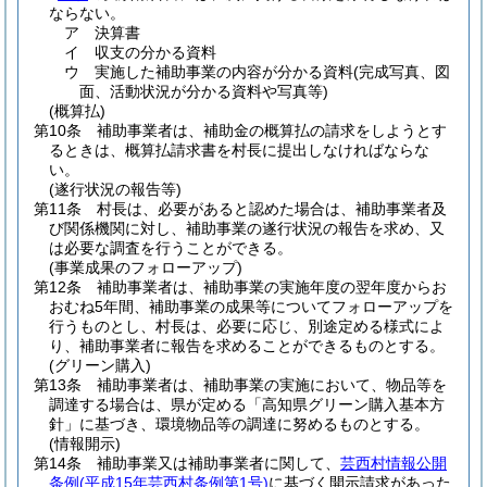
ならない。
ア 決算書
イ 収支の分かる資料
ウ 実施した補助事業の内容が分かる資料
(完成写真、図
面、活動状況が分かる資料や写真等)
(概算払)
第10条
補助事業者は、補助金の概算払の請求をしようとす
るときは、概算払請求書を村長に提出しなければならな
い。
(遂行状況の報告等)
第11条
村長は、必要があると認めた場合は、補助事業者及
び関係機関に対し、補助事業の遂行状況の報告を求め、又
は必要な調査を行うことができる。
(事業成果のフォローアップ)
第12条
補助事業者は、補助事業の実施年度の翌年度からお
おむね5年間、補助事業の成果等についてフォローアップを
行うものとし、村長は、必要に応じ、別途定める様式によ
り、補助事業者に報告を求めることができるものとする。
(グリーン購入)
第13条
補助事業者は、補助事業の実施において、物品等を
調達する場合は、県が定める「高知県グリーン購入基本方
針」に基づき、環境物品等の調達に努めるものとする。
(情報開示)
第14条
補助事業又は補助事業者に関して、
芸西村情報公開
条例
(平成15年芸西村条例第1号)
に基づく開示請求があった