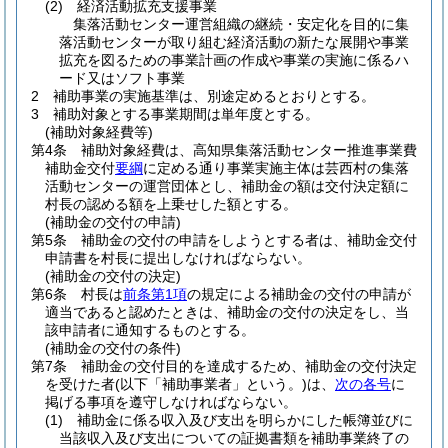
(2)
経済活動拡充支援事業
集落活動センター運営組織の継続・安定化を目的に集
落活動センターが取り組む経済活動の新たな展開や事業
拡充を図るための事業計画の作成や事業の実施に係るハ
ード又はソフト事業
2
補助事業の実施基準は、別途定めるとおりとする。
3
補助対象とする事業期間は単年度とする。
(補助対象経費等)
第4条
補助対象経費は、高知県集落活動センター推進事業費
補助金交付
要綱
に定める通り事業実施主体は芸西村の集落
活動センターの運営団体とし、補助金の額は交付決定額に
村長の認める額を上乗せした額とする。
(補助金の交付の申請)
第5条
補助金の交付の申請をしようとする者は、補助金交付
申請書を村長に提出しなければならない。
(補助金の交付の決定)
第6条
村長は
前条第1項
の規定による補助金の交付の申請が
適当であると認めたときは、補助金の交付の決定をし、当
該申請者に通知するものとする。
(補助金の交付の条件)
第7条
補助金の交付目的を達成するため、補助金の交付決定
を受けた者
(以下「補助事業者」という。)
は、
次の各号
に
掲げる事項を遵守しなければならない。
(1)
補助金に係る収入及び支出を明らかにした帳簿並びに
当該収入及び支出についての証拠書類を補助事業終了の