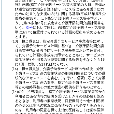
定介護予防サービス事業者等に対して、介護予防訪問介
護計画書
(指定介護予防サービス等の事業の人員、設備及
び運営並びに指定介護予防サービス等に係る介護予防の
ための効果的な支援の方法に関する基準
(平成18年厚生労
働省令第35号。以下指定介護予防サービス等基準とい
う。)
第76条第2号に規定する介護予防訪問介護計画書を
いう。
次号
において同じ。)
等指定介護予防サービス等基
準において位置付けられている計画の提出を求めるもの
とする。
(13)
担当職員は、指定介護予防サービス事業者等に対し
て、介護予防サービス計画に基づき、介護予防訪問介護
計画書等指定介護予防サービス等基準において位置付け
られている計画の作成を指導するとともに、サービスの
提供状況や利用者の状態等に関する報告を少なくとも1月
に1回、聴取しなければならない。
(14)
担当職員は、介護予防サービス計画の作成後、介護
予防サービス計画の実施状況の把握
(利用者についての継
続的なアセスメントを含む。)
を行い、必要に応じて介護
予防サービス計画の変更、指定介護予防サービス事業者
等との連絡調整その他の便宜の提供を行うものとする。
(14)の2
担当職員は、指定介護予防サービス事業者等から
利用者に係る情報の提供を受けたときその他必要と認め
るときは、利用者の服薬状況、口腔機能その他の利用者
の心身又は生活の状況に係る情報のうち必要と認めるも
のを、利用者の同意を得て主治の医師若しくは歯科医師