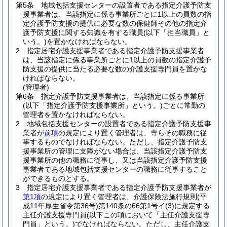
第5条
地域包括支援センターの設置者である指定介護予防支
援事業者は、当該指定に係る事業所ごとに1以上の員数の指
定介護予防支援の提供に必要な数の保健師その他の指定介
護予防支援に関する知識を有する職員
(以下「担当職員」と
いう。)
を置かなければならない。
2
指定居宅介護支援事業者である指定介護予防支援事業者
は、当該指定に係る事業所ごとに1以上の員数の指定介護予
防支援の提供に当たる必要な数の介護支援専門員を置かな
ければならない。
(管理者)
第6条
指定介護予防支援事業者は、当該指定に係る事業所
(以下「指定介護予防支援事業所」という。)
ごとに常勤の
管理者を置かなければならない。
2
地域包括支援センターの設置者である指定介護予防支援事
業者が
前項
の規定により置く管理者は、専らその職務に従
事するものでなければならない。
ただし、指定介護予防支
援事業所の管理に支障がない場合は、当該指定介護予防支
援事業所の他の職務に従事し、又は当該指定介護予防支援
事業者である地域包括支援センターの職務に従事すること
ができるものとする。
3
指定居宅介護支援事業者である指定介護予防支援事業者が
第1項
の規定により置く管理者は、介護保険法施行規則
(平
成11年厚生省令第36号)
第140条の66第1号イ
(3)
に規定する
主任介護支援専門員
(以下この項において「主任介護支援専
門員」という。)
でなければならない。
ただし、主任介護支