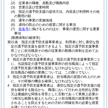
(2)
従業者の職種、員数及び職務内容
(3)
営業日及び営業時間
(4)
指定介護予防支援の提供方法、内容及び利用料その他
の費用の額
(5)
通常の事業の実施地域
(6)
虐待の防止のための措置に関する事項
(7)
前各号
に掲げるもののほか、事業の運営に関する重要
事項
(勤務体制の確保等)
第21条
指定介護予防支援事業者は、利用者に対し適切な指
定介護予防支援を提供できるよう、指定介護予防支援事業
所ごとに担当職員その他の従業者の勤務の体制を定めてお
かなければならない。
2
指定介護予防支援事業者は、指定介護予防支援事業所ごと
に、当該指定介護予防支援事業所の担当職員によって指定
介護予防支援の業務を提供しなければならない。
ただし、
担当職員の補助の業務については、この限りでない。
3
指定介護予防支援事業者は、担当職員の資質の向上のため
に、その研修の機会を確保しなければならない。
4
指定介護予防支援事業者は、適切な指定介護予防支援の提
供を確保する観点から、職場において行われる性的な言動
又は優越的な関係を背景とした言動であって業務上必要か
つ相当な範囲を超えたものにより担当職員の就業環境が害
されることを防止するための方針の明確化等の必要な措置
を講じなければならない。