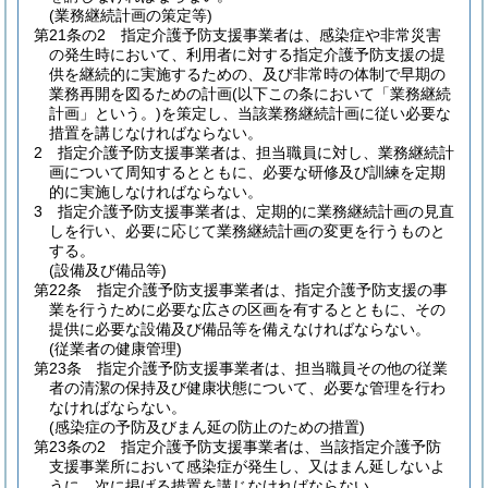
(業務継続計画の策定等)
第21条の2
指定介護予防支援事業者は、感染症や非常災害
の発生時において、利用者に対する指定介護予防支援の提
供を継続的に実施するための、及び非常時の体制で早期の
業務再開を図るための計画
(以下この条において「業務継続
計画」という。)
を策定し、当該業務継続計画に従い必要な
措置を講じなければならない。
2
指定介護予防支援事業者は、担当職員に対し、業務継続計
画について周知するとともに、必要な研修及び訓練を定期
的に実施しなければならない。
3
指定介護予防支援事業者は、定期的に業務継続計画の見直
しを行い、必要に応じて業務継続計画の変更を行うものと
する。
(設備及び備品等)
第22条
指定介護予防支援事業者は、指定介護予防支援の事
業を行うために必要な広さの区画を有するとともに、その
提供に必要な設備及び備品等を備えなければならない。
(従業者の健康管理)
第23条
指定介護予防支援事業者は、担当職員その他の従業
者の清潔の保持及び健康状態について、必要な管理を行わ
なければならない。
(感染症の予防及びまん延の防止のための措置)
第23条の2
指定介護予防支援事業者は、当該指定介護予防
支援事業所において感染症が発生し、又はまん延しないよ
うに、次に掲げる措置を講じなければならない。