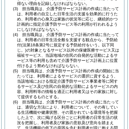
得ない理由を記録しなければならない。
(3)
担当職員は、介護予防サービス計画の作成に当たって
は、利用者の自立した日常生活の支援を効果的に行うた
め、利用者の心身又は家族の状況等に応じ、継続的かつ
計画的に指定介護予防サービス等の利用が行われるよう
にしなければならない。
(4)
担当職員は、介護予防サービス計画の作成に当たって
は、利用者の日常生活全般を支援する観点から、予防給
付
(法第18条第2号に規定する予防給付をいう。以下同
じ。)
の対象となるサービス以外の保健医療サービス又は
福祉サービス、当該地域の住民の自発的な活動によるサ
ービス等の利用も含めて介護予防サービス計画上に位置
付けるよう努めなければならない。
(5)
担当職員は、介護予防サービス計画の作成の開始に当
たっては、利用者によるサービスの選択に資するよう、
当該地域における指定介護予防サービス事業者等に関す
るサービス及び住民の自発的な活動によるサービスの内
容、利用料等の情報を適正に利用者又はその家族に対し
て提供するものとする。
(6)
担当職員は、介護予防サービス計画の作成に当たって
は、適切な方法により、利用者について、その有してい
る生活機能や健康状態、その置かれている環境等を把握
した上で、次に掲げる区分ごとに利用者の日常生活の状
況を把握し、利用者及び家族の意欲及び意向を踏まえ
て、生活機能の低下の原因を含む利用者が現に抱える問