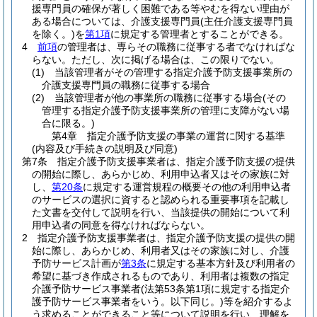
援専門員の確保が著しく困難である等やむを得ない理由が
ある場合については、介護支援専門員
(主任介護支援専門員
を除く。)
を
第1項
に規定する管理者とすることができる。
4
前項
の管理者は、専らその職務に従事する者でなければな
らない。
ただし、次に掲げる場合は、この限りでない。
(1)
当該管理者がその管理する指定介護予防支援事業所の
介護支援専門員の職務に従事する場合
(2)
当該管理者が他の事業所の職務に従事する場合
(その
管理する指定介護予防支援事業所の管理に支障がない場
合に限る。)
第4章
指定介護予防支援の事業の運営に関する基準
(内容及び手続きの説明及び同意)
第7条
指定介護予防支援事業者は、指定介護予防支援の提供
の開始に際し、あらかじめ、利用申込者又はその家族に対
し、
第20条
に規定する運営規程の概要その他の利用申込者
のサービスの選択に資すると認められる重要事項を記載し
た文書を交付して説明を行い、当該提供の開始について利
用申込者の同意を得なければならない。
2
指定介護予防支援事業者は、指定介護予防支援の提供の開
始に際し、あらかじめ、利用者又はその家族に対し、介護
予防サービス計画が
第3条
に規定する基本方針及び利用者の
希望に基づき作成されるものであり、利用者は複数の指定
介護予防サービス事業者
(法第53条第1項に規定する指定介
護予防サービス事業者をいう。以下同じ。)
等を紹介するよ
う求めることができること等について説明を行い、理解を