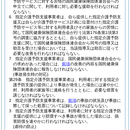
予防サービスに対する苦情の国民健康保険団体連合会への
申立てに関して、利用者に対し必要な援助を行わなければ
ならない。
6
指定介護予防支援事業者は、自ら提供した指定介護予防支
援又は自らが介護予防サービス計画に位置付けた指定介護
予防サービス等に対する利用者及びその家族からの苦情に
関して国民健康保険団体連合会が行う法第176条第1項第3
号の調査に協力するとともに、自ら提供した指定介護予防
支援に関して国民健康保険団体連合会から同号の指導又は
助言を受けた場合においては、当該指導又は助言に従って
必要な改善を行わなければならない。
7
指定介護予防支援事業者は、国民健康保険団体連合会から
の求めがあった場合には、
前項
の改善の内容を国民健康保
険団体連合会に報告しなければならない。
(事故発生時の対応)
第29条
指定介護予防支援事業者は、利用者に対する指定介
護予防支援の提供により事故が発生した場合には速やかに
村、利用者の家族等に連絡を行うとともに、必要な措置を
講じなければならない。
2
指定介護予防支援事業者は、
前項
の事故の状況及び事故に
際して採った処置について記録しなければならない。
3
指定介護予防支援事業者は、利用者に対する指定介護予防
支援の提供により賠償すべき事故が発生した場合には、損
害賠償を速やかに行わなければならない。
(虐待の防止)