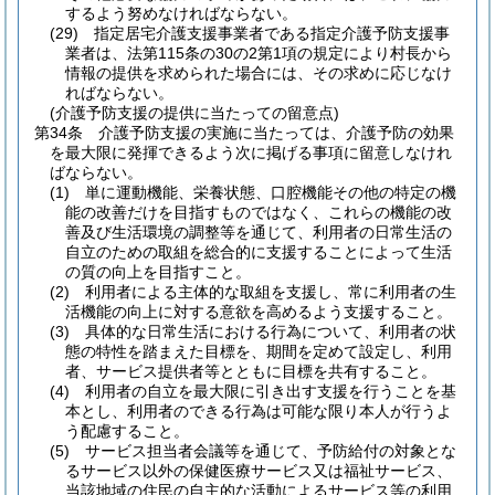
するよう努めなければならない。
(29)
指定居宅介護支援事業者である指定介護予防支援事
業者は、法第115条の30の2第1項の規定により村長から
情報の提供を求められた場合には、その求めに応じなけ
ればならない。
(介護予防支援の提供に当たっての留意点)
第34条
介護予防支援の実施に当たっては、介護予防の効果
を最大限に発揮できるよう次に掲げる事項に留意しなけれ
ばならない。
(1)
単に運動機能、栄養状態、口腔機能その他の特定の機
能の改善だけを目指すものではなく、これらの機能の改
善及び生活環境の調整等を通じて、利用者の日常生活の
自立のための取組を総合的に支援することによって生活
の質の向上を目指すこと。
(2)
利用者による主体的な取組を支援し、常に利用者の生
活機能の向上に対する意欲を高めるよう支援すること。
(3)
具体的な日常生活における行為について、利用者の状
態の特性を踏まえた目標を、期間を定めて設定し、利用
者、サービス提供者等とともに目標を共有すること。
(4)
利用者の自立を最大限に引き出す支援を行うことを基
本とし、利用者のできる行為は可能な限り本人が行うよ
う配慮すること。
(5)
サービス担当者会議等を通じて、予防給付の対象とな
るサービス以外の保健医療サービス又は福祉サービス、
当該地域の住民の自主的な活動によるサービス等の利用