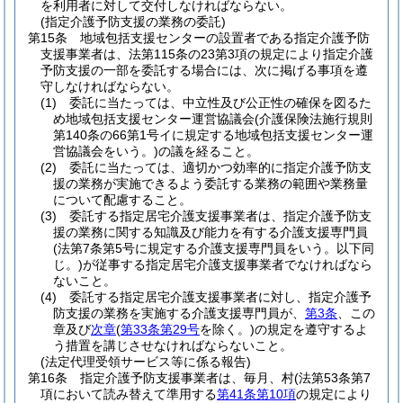
を利用者に対して交付しなければならない。
(指定介護予防支援の業務の委託)
第15条
地域包括支援センターの設置者である指定介護予防
支援事業者は、法第115条の23第3項の規定により指定介護
予防支援の一部を委託する場合には、次に掲げる事項を遵
守しなければならない。
(1)
委託に当たっては、中立性及び公正性の確保を図るた
め地域包括支援センター運営協議会
(介護保険法施行規則
第140条の66第1号イに規定する地域包括支援センター運
営協議会をいう。)
の議を経ること。
(2)
委託に当たっては、適切かつ効率的に指定介護予防支
援の業務が実施できるよう委託する業務の範囲や業務量
について配慮すること。
(3)
委託する指定居宅介護支援事業者は、指定介護予防支
援の業務に関する知識及び能力を有する介護支援専門員
(法第7条第5号に規定する介護支援専門員をいう。以下同
じ。)
が従事する指定居宅介護支援事業者でなければなら
ないこと。
(4)
委託する指定居宅介護支援事業者に対し、指定介護予
防支援の業務を実施する介護支援専門員が、
第3条
、この
章及び
次章
(
第33条第29号
を除く。)
の規定を遵守するよ
う措置を講じさせなければならないこと。
(法定代理受領サービス等に係る報告)
第16条
指定介護予防支援事業者は、毎月、村
(法第53条第7
項において読み替えて準用する
第41条第10項
の規定により