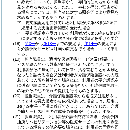
の必要性について、担当者から、専門的な見地からの意
見を求めるものとする。
ただし、やむを得ない理由があ
る場合については、担当者に対する照会等により意見を
求めることができるものとする。
ア
要支援認定を受けている利用者が法第33条第2項に
規定する要支援更新認定を受けた場合
イ
要支援認定を受けている利用者が法第33条の2第1項
に規定する要支援状態区分の変更の認定を受けた場合
(18)
第3号
から
第13号
までの規定は、
第14号
の規定によ
り介護予防サービス計画の変更を行う場合について準用
する。
(19)
担当職員は、適切な保健医療サービス及び福祉サー
ビスが総合的かつ効率的に提供された場合においても、
利用者がその居宅において日常生活を営むことが困難と
なったと認める場合又は利用者が介護保険施設への入院
若しくは入所を希望する場合には、利用者の要介護認定
に係る申請について必要な支援を行い、介護保険施設へ
の紹介その他の便宜の提供を行うものとする。
(20)
担当職員は、介護保険施設等から退院又は退所をし
ようとする要支援者から依頼があった場合には、居宅に
おける生活へ円滑に移行できるよう、あらかじめ、介護
予防サービス計画の作成等の援助を行うものとする。
(21)
担当職員は、利用者が介護予防訪問看護、介護予防
通所リハビリテーション等の医療サービスの利用を希望
している場合その他必要な場合には、利用者の同意を得