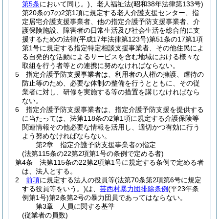
第5条
において同じ。)
、老人福祉法
(昭和38年法律第133号)
第20条の7の2第1項に規定する老人介護支援センター、指
定居宅介護支援事業者、他の指定介護予防支援事業者、介
護保険施設、障害者の日常生活及び社会生活を総合的に支
援するための法律
(平成17年法律第123号)
第51条の17第1項
第1号に規定する指定特定相談支援事業者、その他住民によ
る自発的な活動によるサービスを含む地域における様々な
取組を行う者等との連携に努めなければならない。
5
指定介護予防支援事業者は、利用者の人権の擁護、虐待の
防止等のため、必要な体制の整備を行うとともに、その従
業者に対し、研修を実施する等の措置を講じなければなら
ない。
6
指定介護予防支援事業者は、指定介護予防支援を提供する
に当たっては、法第118条の2第1項に規定する介護保険等
関連情報その他必要な情報を活用し、適切かつ有効に行う
よう努めなければならない。
第2章
指定介護予防支援事業者の指定
(法第115条の22第2項第1号の条例で定める者)
第4条
法第115条の22第2項第1号に規定する条例で定める者
は、法人とする。
2
前項
に規定する法人の役員等
(法第70条第2項第6号に規定
する役員等をいう。)
は、
芸西村暴力団排除条例
(平23年条
例第1号)
第2条第2号の暴力団員であってはならない。
第3章
人員に関する基準
(従業者の員数)