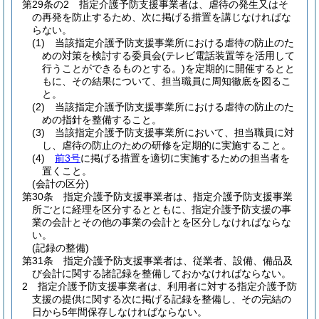
第29条の2
指定介護予防支援事業者は、虐待の発生又はそ
の再発を防止するため、次に掲げる措置を講じなければな
らない。
(1)
当該指定介護予防支援事業所における虐待の防止のた
めの対策を検討する委員会
(テレビ電話装置等を活用して
行うことができるものとする。)
を定期的に開催するとと
もに、その結果について、担当職員に周知徹底を図るこ
と。
(2)
当該指定介護予防支援事業所における虐待の防止のた
めの指針を整備すること。
(3)
当該指定介護予防支援事業所において、担当職員に対
し、虐待の防止のための研修を定期的に実施すること。
(4)
前3号
に掲げる措置を適切に実施するための担当者を
置くこと。
(会計の区分)
第30条
指定介護予防支援事業者は、指定介護予防支援事業
所ごとに経理を区分するとともに、指定介護予防支援の事
業の会計とその他の事業の会計とを区分しなければならな
い。
(記録の整備)
第31条
指定介護予防支援事業者は、従業者、設備、備品及
び会計に関する諸記録を整備しておかなければならない。
2
指定介護予防支援事業者は、利用者に対する指定介護予防
支援の提供に関する次に掲げる記録を整備し、その完結の
日から5年間保存しなければならない。