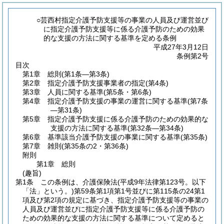
○芸西村指定介護予防支援等の事業の人員及び運営並び
に指定介護予防支援等に係る介護予防のための効果
的な支援の方法に関する基準を定める条例
平成27年3月12日
条例第2号
目次
第1章
総則
(第1条―第3条)
第2章
指定介護予防支援事業者の指定
(第4条)
第3章
人員に関する基準
(第5条・第6条)
第4章
指定介護予防支援の事業の運営に関する基準
(第7条
―第31条)
第5章
指定介護予防支援に係る介護予防のための効果的な
支援の方法に関する基準
(第32条―第34条)
第6章
基準該当介護予防支援の事業に関する基準
(第35条)
第7章
雑則
(第35条の2・第36条)
附則
第1章
総則
(趣旨)
第1条
この条例は、介護保険法
(平成9年法律第123号。以下
「法」という。)
第59条第1項第1号並びに第115条の24第1
項及び第2項の規定に基づき、指定介護予防支援等の事業の
人員及び運営並びに指定介護予防支援等に係る介護予防の
ための効果的な支援の方法に関する基準について定めると