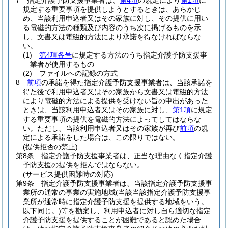
7
指定介護予防支援事業者は、
第4項
の規定により
第1項
に
規定する重要事項を提供しようとするときは、あらかじ
め、当該利用申込者又はその家族に対し、その提供に用い
る電磁的方法の種類及び内容のうち次に掲げるものを示
し、文書又は電磁的方法により承諾を得なければならな
い。
(1)
第4項各号
に規定する方法のうち指定介護予防支援事
業者が使用するもの
(2)
ファイルへの記録の方式
8
前項
の承諾を得た指定介護予防支援事業者は、当該承諾を
得た後で利用申込者又はその家族から文書又は電磁的方法
により電磁的方法による提供を受けない旨の申出があった
ときは、当該利用申込者又はその家族に対し、
第1項
に規定
する重要事項の提供を電磁的方法によってしてはならな
い。
ただし、当該利用申込者又はその家族が再び
前項
の規
定による承諾をした場合は、この限りではない。
(提供拒否の禁止)
第8条
指定介護予防支援事業者は、正当な理由なく指定介護
予防支援の提供を拒んではならない。
(サービス提供困難時の対応)
第9条
指定介護予防支援事業者は、当該指定介護予防支援事
業所の通常の事業の実施地域
(当該当該指定介護予防支援事
業所が通常時に指定介護予防支援を提供する地域をいう。
以下同じ。)
等を勘案し、利用申込者に対し自ら適切な指定
介護予防支援を提供することが困難であると認めた場合