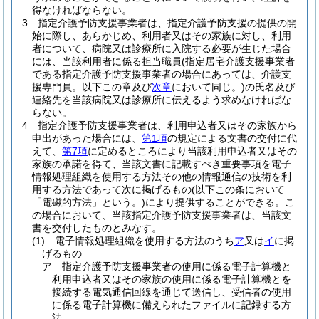
得なければならない。
3
指定介護予防支援事業者は、指定介護予防支援の提供の開
始に際し、あらかじめ、利用者又はその家族に対し、利用
者について、病院又は診療所に入院する必要が生じた場合
には、当該利用者に係る担当職員
(指定居宅介護支援事業者
である指定介護予防支援事業者の場合にあっては、介護支
援専門員。以下この章及び
次章
において同じ。)
の氏名及び
連絡先を当該病院又は診療所に伝えるよう求めなければな
らない。
4
指定介護予防支援事業者は、利用申込者又はその家族から
申出があった場合には、
第1項
の規定による文書の交付に代
えて、
第7項
に定めるところにより当該利用申込者又はその
家族の承諾を得て、当該文書に記載すべき重要事項を電子
情報処理組織を使用する方法その他の情報通信の技術を利
用する方法であって次に掲げるもの
(以下この条において
「電磁的方法」という。)
により提供することができる。
こ
の場合において、当該指定介護予防支援事業者は、当該文
書を交付したものとみなす。
(1)
電子情報処理組織を使用する方法のうち
ア
又は
イ
に掲
げるもの
ア
指定介護予防支援事業者の使用に係る電子計算機と
利用申込者又はその家族の使用に係る電子計算機とを
接続する電気通信回線を通じて送信し、受信者の使用
に係る電子計算機に備えられたファイルに記録する方
法