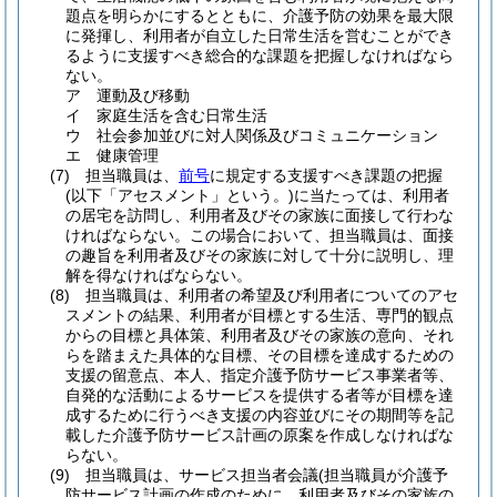
題点を明らかにするとともに、介護予防の効果を最大限
に発揮し、利用者が自立した日常生活を営むことができ
るように支援すべき総合的な課題を把握しなければなら
ない。
ア
運動及び移動
イ
家庭生活を含む日常生活
ウ
社会参加並びに対人関係及びコミュニケーション
エ
健康管理
(7)
担当職員は、
前号
に規定する支援すべき課題の把握
(以下「アセスメント」という。)
に当たっては、利用者
の居宅を訪問し、利用者及びその家族に面接して行わな
ければならない。
この場合において、担当職員は、面接
の趣旨を利用者及びその家族に対して十分に説明し、理
解を得なければならない。
(8)
担当職員は、利用者の希望及び利用者についてのアセ
スメントの結果、利用者が目標とする生活、専門的観点
からの目標と具体策、利用者及びその家族の意向、それ
らを踏まえた具体的な目標、その目標を達成するための
支援の留意点、本人、指定介護予防サービス事業者等、
自発的な活動によるサービスを提供する者等が目標を達
成するために行うべき支援の内容並びにその期間等を記
載した介護予防サービス計画の原案を作成しなければな
らない。
(9)
担当職員は、サービス担当者会議
(担当職員が介護予
防サービス計画の作成のために、利用者及びその家族の