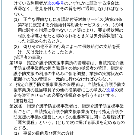
けている利用者が
次の各号
のいずれかに該当する場合は、
遅滞なく、意見を付してその旨を村に通知しなければなら
ない。
(1)
正当な理由なしに介護給付等対象サービス
(法第24条
第2項に規定する介護給付等対象サービスをいう。)
の利
用に関する指示に従わないこと等により、要支援状態の
程度を増進させたと認められるとき又は要介護状態にな
ったと認められるとき。
(2)
偽りその他不正の行為によって保険給付の支給を受
け、又は受けようとしたとき。
(管理者の責務)
第19条
指定介護予防支援事業所の管理者は、当該指定介護
予防支援事業所の担当職員その他の従業者の管理、指定介
護予防支援の利用の申込みに係る調整、業務の実施状況の
把握その他の管理を一元的に行わなければならない。
2
指定介護予防支援事業所の管理者は、当該指定介護予防支
援事業所の担当職員その他の従業者にこの章及び
次章
の規
定を遵守させるため必要な指揮命令を行うものとする。
(運営規定)
第20条
指定介護予防支援事業者は、指定介護予防支援事業
所ごとに、当該指定介護予防支援事業所で行う指定介護予
防支援の事業の運営についての重要事項に関する規程
(以下
「運営規程」という。)
として次に掲げる事項を定めるもの
とする。
(1)
事業の目的及び運営の方針