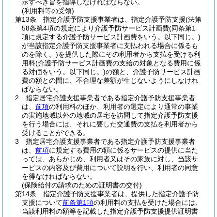
示すべき旨を指導しなければならない。
(利用料等の受領)
第13条
指定介護予防支援事業者は、指定介護予防支援
(法第
58条第4項の規定により介護予防サービス計画費
(同条第1
項に規定する介護予防サービス計画費をいう。以下同じ。)
が当該指定介護予防支援事業者に支払われる場合に係るも
のを除く。)
を提供した際にその利用者から支払を受ける利
用料
(介護予防サービス計画費の支給の対象となる費用に係
る対価をいう。以下同じ。)
の額と、介護予防サービス計画
費の額との間に、不合理な差額が生じないようにしなけれ
ばならない。
2
指定居宅介護支援事業者である指定介護予防支援事業者
は、
前項
の利用料のほか、利用者の選定により通常の事業
の実施地域以外の地域の居宅を訪問して指定介護予防支援
を行う場合には、それに要した交通費の支払を利用者から
受けることができる。
3
指定居宅介護支援事業者である指定介護予防支援事業者
は、
前項
に規定する費用の額に係るサービスの提供に当た
っては、あらかじめ、利用者又はその家族に対し、当該サ
ービスの内容及び費用について説明を行い、利用者の同意
を得なければならない。
(保険給付の請求のための証明書の交付)
第14条
指定介護予防支援事業者は、提供した指定介護予防
支援について
前条第1項
の利用料の支払を受けた場合には、
当該利用料の額等を記載した指定介護予防支援提供証明書