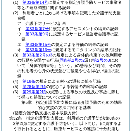
(1)
第33条第14号
に規定する指定介護予防サービス事業者
等との連絡調整に関する記録
(2)
利用者ごとに次に掲げる事項を記載した介護予防支援
台帳
ア
介護予防サービス計画
イ
第33条第7号
に規定するアセスメントの結果の記録
ウ
第33条第9号
に規定するサービス担当者会議等の記
録
エ
第33条第15号
の規定による評価の結果の記録
オ
第33条第16号
に規定するモニタリングの結果の記録
(3)
第33条第2号の3
の規定による身体的拘束その他利用者
の行動を制限する行為
(
同条第2号の2
及び
第2号の3
にお
いて「身体的拘束等」という。)
の態様及び時間、その際
の利用者の心身の状況並びに緊急やむを得ない理由の記
録
(4)
第18条
の規定による村への通知に係る記録
(5)
第28条第2項
の規定による苦情の内容等の記録
(6)
第29条第2項
の規定による事故の状況及び事故に際し
て採った処置についての記録
第5章
指定介護予防支援に係る介護予防のための効果
的な支援の方法に関する基準
(指定介護予防支援の基本取扱方針)
第32条
指定介護予防支援は、利用者の介護予防
(法第8条の
2第2項に規定する介護予防をいう。以下同じ。)
に資するよ
う行われるとともに、医療サービスとの連携に十分配慮し