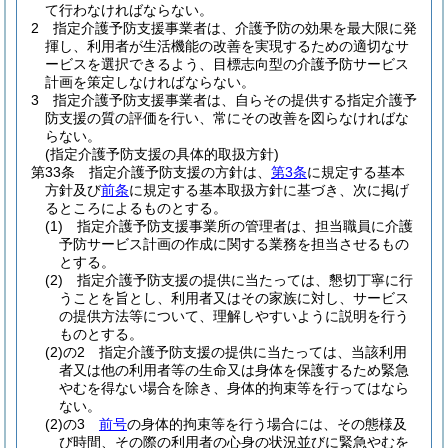
て行わなければならない。
2
指定介護予防支援事業者は、介護予防の効果を最大限に発
揮し、利用者が生活機能の改善を実現するための適切なサ
ービスを選択できるよう、目標志向型の介護予防サービス
計画を策定しなければならない。
3
指定介護予防支援事業者は、自らその提供する指定介護予
防支援の質の評価を行い、常にその改善を図らなければな
らない。
(指定介護予防支援の具体的取扱方針)
第33条
指定介護予防支援の方針は、
第3条
に規定する基本
方針及び
前条
に規定する基本取扱方針に基づき、次に掲げ
るところによるものとする。
(1)
指定介護予防支援事業所の管理者は、担当職員に介護
予防サービス計画の作成に関する業務を担当させるもの
とする。
(2)
指定介護予防支援の提供に当たっては、懇切丁寧に行
うことを旨とし、利用者又はその家族に対し、サービス
の提供方法等について、理解しやすいように説明を行う
ものとする。
(2)の2
指定介護予防支援の提供に当たっては、当該利用
者又は他の利用者等の生命又は身体を保護するため緊急
やむを得ない場合を除き、身体的拘束等を行ってはなら
ない。
(2)の3
前号
の身体的拘束等を行う場合には、その態様及
び時間、その際の利用者の心身の状況並びに緊急やむを