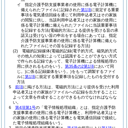
イ
指定介護予防支援事業者の使用に係る電子計算機に
備えられたファイルに記録された
第1項
に規定する重要
事項を電気通信回線を通じて利用申込者又はその家族
の閲覧に供し、当該利用申込者又はその家族の使用に
係る電子計算機に備えられたファイルに当該重要事項
を記録する方法
(電磁的方法による提供を受ける旨の承
諾又は受けない旨の申出をする場合にあっては、指定
介護予防支援事業者の使用に係る電子計算機に備えら
れたファイルにその旨を記録する方法)
(2)
電磁的記録媒体
(電磁的記録
(電子的方式、磁気的方式
その他人の知覚によっては認識することができない方式
で作られる記録であって、電子計算機による情報処理の
用に供されるものをいう。
第35条の2第1項
において同
じ。)
に係る記録媒体をいう。)
をもって調製するファイ
ルに
第1項
に規定する重要事項を記録したものを交付する
方法
5
前項
に掲げる方法は、電磁的方法により提供を受けた利用
申込者又はその家族がファイルへの記録を出力することに
よって文章を作成することができるものでなければならな
い。
6
第4項第1号
の「電子情報処理組織」とは、指定介護予防
支援事業者の使用に係る電子計算機と、利用申込者又はそ
の家族の使用に係る電子計算機とを電気通信回線で接続し
た電子情報処理組織をいう。