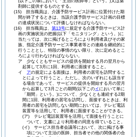
(以下この条において「主治の医師等」という。)
又は薬
剤師に提供するものとする。
(15)
担当職員は、介護予防サービス計画に位置付けた期
間が終了するときは、当該介護予防サービス計画の目標
の達成状況について評価しなければならない。
(16)
担当職員は、
第13号
に規定する介護予防サービス計
画の実施状況の把握
(以下「モニタリング」という。)
に
当たっては、次に掲げるところにより利用者及びその家
族、指定介護予防サービス事業者等との連絡を継続的に
行うこととし、特段の事情のない限り、次に定めるとこ
ろにより行わなければならない。
ア
少なくともサービスの提供を開始する月の翌月から
起算して3月に1回、利用者に面接すること。
イ
ア
の規定による面接は、利用者の居宅を訪問するこ
とによって行うこと。
ただし、次のいずれにも該当す
る場合であって、サービスの提供を開始する月の翌月
から起算して3月ごとの期間
(以下この
イ
において単に
「期間」という。)
について、少なくとも連続する2期
間に1回、利用者の居宅を訪問し、面接するときは、利
用者の居宅を訪問しない期間においては、テレビ電話
装置等を活用して、利用者に面接することができる。
(ア)
テレビ電話装置等を活用して面接を行うことに
ついて、文書により利用者の同意を得ていること。
(イ)
サービス担当者会議等において、次に掲げる事
項について主治の医師、担当者その他の関係者の合