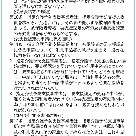
は、他の指定介護予防支援事業者の紹介その他の必要な措
置を講じなければならない。
(受給資格等の確認)
第10条
指定介護予防支援事業者は、指定介護予防支援の提
供を求められた場合には、その者の提示する被保険者証に
よって、被保険者資格、要支援認定の有無及び要支援認定
の有効期間を確かめるものとする。
(要支援認定の申請に係る援助)
第11条
指定介護予防支援事業者は、被保険者の要支援認定
に係る申請について、利用申込者の意思を踏まえ、必要な
協力を行わなければならない。
2
指定介護予防支援事業者は、指定介護予防支援の提供の開
始に際し、要支援認定を受けていない利用申込者について
は、要支援認定の申請が既に行われているかどうかを確認
し、申請が行われていない場合は、当該利用申込者の意志
を踏まえて速やかに当該申請が行われるよう必要な援助を
行わなければならない。
3
指定介護予防支援事業者は、要支援認定の更新の申請が、
遅くとも当該利用者が受けている要支援認定の有効期間の
満了日の30日前には行われるよう、必要な援助を行わなけ
ればならない。
(身分を証する書類の携行)
第12条
指定介護予防支援事業者は、指定介護予防支援事業
所の担当職員に身分を証する書類を携行させ、初回訪問時
及び利用者又はその家族から求められたときは、これを提