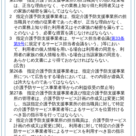
第25条
指定介護予防支援事業所の担当職員その他の従業者
は、正当な理由がなく、その業務上知り得た利用者又はそ
の家族の秘密を漏らしてはならない。
2
指定介護予防支援事業者は、指定介護予防支援事業所の担
当職員その他の従業者であった者が、正当な理由がなく、
その業務上知り得た利用者又はその家族の秘密を漏らすこ
とのないよう、必要な措置を講じなければならない。
3
指定介護予防支援事業者は、サービス担当者会議
(
第33条
第9号
に規定するサービス担当者会議をいう。)
等におい
て、利用者の個人情報を用いる場合は利用者の同意を、利
用者の家族の個人情報を用いる場合は当該家族の同意を、
あらかじめ文書により得ておかなければならない。
(広告)
第26条
指定介護予防支援事業者は、指定介護予防支援事業
所について広告をする場合においては、その内容が虚偽又
は誇大なものであってはならない。
(介護予防サービス事業者等からの利益収受の禁止等)
第27条
指定介護予防支援事業者及び指定介護予防支援事業
所の管理者は、介護予防サービス計画の作成又は変更に関
し、当該指定介護予防支援事業所の担当職員に対して特定
の介護予防サービス事業者等によるサービスを位置付ける
べき旨の指示等を行ってはならない。
2
指定介護予防支援事業所の担当職員は、介護予防サービス
計画の作成又は変更に関し、利用者に対して特定の介護予
防サービス事業者等によるサービスを利用すべき旨の指示