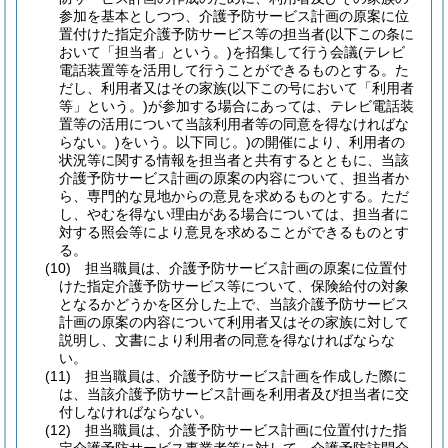
参加を基本としつつ、介護予防サービス計画の原案に位
置付けた指定介護予防サービス等の担当者
(以下この条に
おいて「担当者」という。)
を招集して行う会議
(テレビ
電話装置等を活用して行うことができるものとする。た
だし、利用者又はその家族
(以下この号において「利用者
等」という。)
が参加する場合にあっては、テレビ電話装
置等の活用について当該利用者等の同意を得なければな
らない。)
をいう。以下同じ。)
の開催により、利用者の
状況等に関する情報を担当者と共有するとともに、当該
介護予防サービス計画の原案の内容について、担当者か
ら、専門的な見地からの意見を求めるものとする。
ただ
し、やむを得ない理由がある場合については、担当者に
対する照会等により意見を求めることができるものとす
る。
(10)
担当職員は、介護予防サービス計画の原案に位置付
けた指定介護予防サービス等について、保険給付の対象
となるかどうかを区分した上で、当該介護予防サービス
計画の原案の内容について利用者又はその家族に対して
説明し、文書により利用者の同意を得なければならな
い。
(11)
担当職員は、介護予防サービス計画を作成した際に
は、当該介護予防サービス計画を利用者及び担当者に交
付しなければならない。
(12)
担当職員は、介護予防サービス計画に位置付けた指