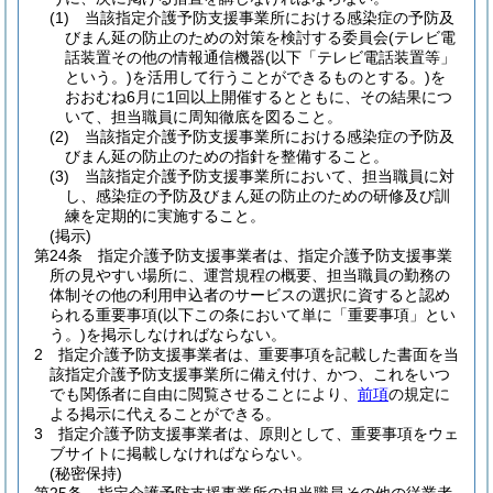
(1)
当該指定介護予防支援事業所における感染症の予防及
びまん延の防止のための対策を検討する委員会
(テレビ電
話装置その他の情報通信機器
(以下「テレビ電話装置等」
という。)
を活用して行うことができるものとする。)
を
おおむね6月に1回以上開催するとともに、その結果につ
いて、担当職員に周知徹底を図ること。
(2)
当該指定介護予防支援事業所における感染症の予防及
びまん延の防止のための指針を整備すること。
(3)
当該指定介護予防支援事業所において、担当職員に対
し、感染症の予防及びまん延の防止のための研修及び訓
練を定期的に実施すること。
(掲示)
第24条
指定介護予防支援事業者は、指定介護予防支援事業
所の見やすい場所に、運営規程の概要、担当職員の勤務の
体制その他の利用申込者のサービスの選択に資すると認め
られる重要事項
(以下この条において単に「重要事項」とい
う。)
を掲示しなければならない。
2
指定介護予防支援事業者は、重要事項を記載した書面を当
該指定介護予防支援事業所に備え付け、かつ、これをいつ
でも関係者に自由に閲覧させることにより、
前項
の規定に
よる掲示に代えることができる。
3
指定介護予防支援事業者は、原則として、重要事項をウェ
ブサイトに掲載しなければならない。
(秘密保持)