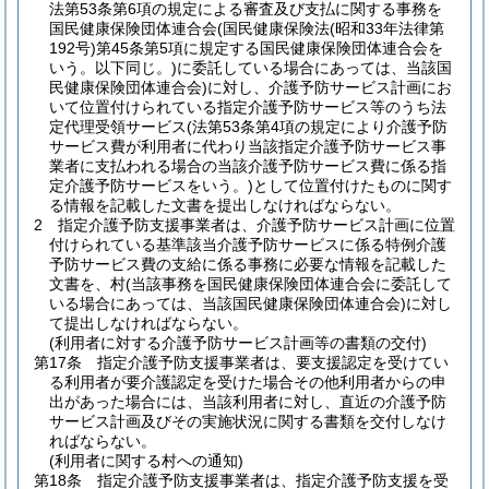
法第53条第6項の規定による審査及び支払に関する事務を
国民健康保険団体連合会
(国民健康保険法
(昭和33年法律第
192号)
第45条第5項に規定する国民健康保険団体連合会を
いう。以下同じ。)
に委託している場合にあっては、当該国
民健康保険団体連合会)
に対し、介護予防サービス計画にお
いて位置付けられている指定介護予防サービス等のうち法
定代理受領サービス
(法第53条第4項の規定により介護予防
サービス費が利用者に代わり当該指定介護予防サービス事
業者に支払われる場合の当該介護予防サービス費に係る指
定介護予防サービスをいう。)
として位置付けたものに関す
る情報を記載した文書を提出しなければならない。
2
指定介護予防支援事業者は、介護予防サービス計画に位置
付けられている基準該当介護予防サービスに係る特例介護
予防サービス費の支給に係る事務に必要な情報を記載した
文書を、村
(当該事務を国民健康保険団体連合会に委託して
いる場合にあっては、当該国民健康保険団体連合会)
に対し
て提出しなければならない。
(利用者に対する介護予防サービス計画等の書類の交付)
第17条
指定介護予防支援事業者は、要支援認定を受けてい
る利用者が要介護認定を受けた場合その他利用者からの申
出があった場合には、当該利用者に対し、直近の介護予防
サービス計画及びその実施状況に関する書類を交付しなけ
ればならない。
(利用者に関する村への通知)
第18条
指定介護予防支援事業者は、指定介護予防支援を受