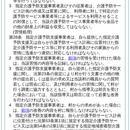
等を行ってはならない。
3
指定介護予防支援事業者及びその従業者は、介護予防サー
ビス計画の作成又は変更に関し、利用者に対して特定の介
護予防サービス事業者等によるサービスを利用させること
の対償として、当該介護予防サービス事業者等から金品そ
の他の財産上の利益を収受してはならない。
(苦情処理)
第28条
指定介護予防支援事業者は、自ら提供した指定介護
予防支援又は自らが介護予防サービス計画に位置付けた指
定介護予防サービス等に対する利用者及びその家族からの
苦情に迅速かつ適切に対応しなければならない。
2
指定介護予防支援事業者は、
前項
の苦情を受け付けた場合
は、当該苦情の内容等を記録しなければならない。
3
指定介護予防支援事業者は、自ら提供した指定介護予防支
援に関し、法第23条の規定により村が行う文書その他の物
件の提出若しくは提示の求め又は当該村の職員からの質問
若しくは照会に応じ、及び利用者からの苦情に関して村が
行う調査に協力するとともに、村から指導又は助言を受け
た場合においては、当該指導又は助言に従って必要な改善
を行わなければならない。
4
指定介護予防支援事業者は、村からの求めがあった場合に
は、
前項
の改善の内容を村に報告しなければならない。
5
指定介護予防支援事業者は、自らが介護予防サービス計画
に位置付けた法第53条第1項に規定する指定介護予防サー
ビス又は法第54条の2第1項に規定する指定地域密着型介護