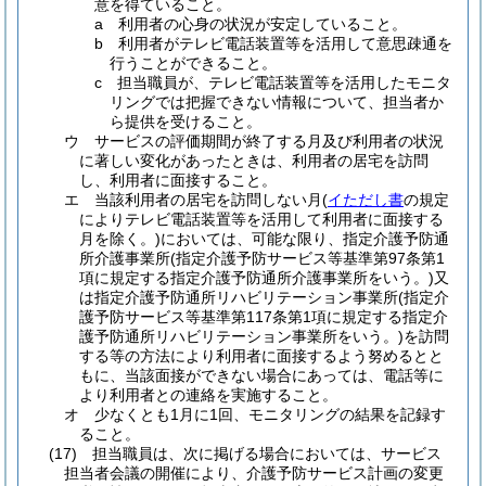
意を得ていること。
a
利用者の心身の状況が安定していること。
b
利用者がテレビ電話装置等を活用して意思疎通を
行うことができること。
c
担当職員が、テレビ電話装置等を活用したモニタ
リングでは把握できない情報について、担当者か
ら提供を受けること。
ウ
サービスの評価期間が終了する月及び利用者の状況
に著しい変化があったときは、利用者の居宅を訪問
し、利用者に面接すること。
エ
当該利用者の居宅を訪問しない月
(
イただし書
の規定
によりテレビ電話装置等を活用して利用者に面接する
月を除く。)
においては、可能な限り、指定介護予防通
所介護事業所
(指定介護予防サービス等基準第97条第1
項に規定する指定介護予防通所介護事業所をいう。)
又
は指定介護予防通所リハビリテーション事業所
(指定介
護予防サービス等基準第117条第1項に規定する指定介
護予防通所リハビリテーション事業所をいう。)
を訪問
する等の方法により利用者に面接するよう努めるとと
もに、当該面接ができない場合にあっては、電話等に
より利用者との連絡を実施すること。
オ
少なくとも1月に1回、モニタリングの結果を記録す
ること。
(17)
担当職員は、次に掲げる場合においては、サービス
担当者会議の開催により、介護予防サービス計画の変更