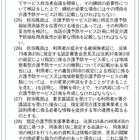
てサービス担当者会議を開催し、その継続の必要性につ
いて検証をした上で、継続が必要な場合にはその理由を
介護予防サービス計画に記載しなければならない。
(25)
担当職員は、介護予防サービス計画に特定介護予防
福祉用具販売を位置付ける場合にあっては、その利用の
妥当性を検討し、当該介護予防サービス計画に特定介護
予防福祉用具販売が必要な理由を記載しなければならな
い。
(26)
担当職員は、利用者が提示する被保険者証に、法第
73条第2項に規定する認定審査会意見又は法第37条第1項
の規定により指定に係る介護予防サービス若しくは地域
密着型介護予防サービスの種類についての記載がある場
合には、利用者にその趣旨
(同項の規定による指定に係る
介護予防サービス又は地域密着型介護予防サービスの種
類については、その変更の申請をすることができること
を含む。)
を説明し、理解を得た上で、その内容に沿って
介護予防サービス計画を作成しなければならない。
(27)
担当職員は、要支援認定を受けている利用者が要介
護認定を受けた場合には、指定居宅介護支援事業者と当
該利用者に係る必要な情報を提供する等の連携を図るも
のとする。
(28)
指定介護予防支援事業者は、法第115条の48第4項の
規定に基づき、同条第1項に規定する会議から、同条第2
項の検討を行うための資料又は情報の提供、意見の開陳
その他必要な協力の求めがあった場合には、これに協力