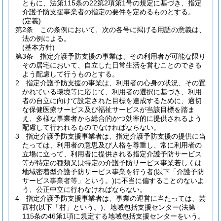
ともに、法第115条の22第2項第1号の規定に基づき、指定
介護予防支援事業者の指定の要件を定めるものとする。
(定義)
第2条
この条例において、次の各号に掲げる用語の意義は、
法の例による。
(基本方針)
第3条
指定介護予防支援の事業は、その利用者が可能な限り
その居宅において、自立した日常生活を営むことのできる
よう配慮して行うものとする。
2
指定介護予防支援の事業は、利用者の心身の状況、その置
かれている環境等に応じて、利用者の選択に基づき、利用
者の自立に向けて設定された目標を達成するために、適切
な保健医療サービス及び福祉サービスが当該目標を踏ま
え、多様な事業者から総合的かつ効率的に提供されるよう
配慮して行われるものでなければならない。
3
指定介護予防支援事業者は、指定介護予防支援の提供に当
たっては、利用者の意思及び人格を尊重し、常に利用者の
立場に立って、利用者に提供される指定介護予防サービス
等が特定の種類又は特定の介護予防サービス事業若しくは
地域密着型介護予防サービス事業を行う者
(以下「介護予防
サービス事業者等」という。)
に不当に偏することのないよ
う、公正中立に行わなければならない。
4
指定介護予防支援事業者は、事業の運営に当たっては、芸
西村
(以下「村」という。)
、地域包括支援センター
(法第
115条の46第1項に規定する地域包括支援センターをいう。