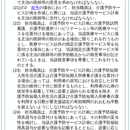
て主治の医師等の意見を求めなければならない。
(21)の2
前号
の場合において、担当職員は、介護予防サー
ビス計画を作成した際には、当該介護予防サービス計画
を主治の医師等に交付しなければならない。
(22)
担当職員は、介護予防サービス計画に介護予防訪問
看護、介護予防通所リハビリテーション等の医療サービ
スを位置付ける場合にあっては、当該医療サービスに係
る主治の医師等の指示がある場合に限りこれを行うもの
とし、医療サービス以外の指定介護予防サービス等を位
置付ける場合にあっては、当該指定介護予防サービス等
に係る主治の医師等の医学的観点からの留意事項が記さ
れているときは、当該留意事項を尊重してこれを行うも
のとする。
(23)
担当職員は、介護予防サービス計画に介護予防短期
入所生活介護又は介護予防短期入所療養介護を位置付け
る場合にあっては、利用者の居宅における自立した日常
生活の維持に十分に留意するものとし、利用者の心身の
状況等を勘案して特に必要と認められる場合を除き、介
護予防短期入所生活介護及び介護予防短期入所療養介護
を利用する日数が要支援認定の有効期間のおおむね半数
を超えないようにしなければならない。
(24)
担当職員は、介護予防サービス計画に介護予防福祉
用具貸与を位置付ける場合にあっては、その利用の妥当
性を検討し、当該介護予防サービス計画に介護予防福祉
用具貸与が必要な理由を記載するとともに、必要に応じ