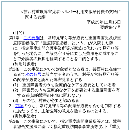
○芸西村重度障害児者ヘルパー利用支援給付費の支給に
関する要綱
平成25年11月15日
要綱第47号
(目的)
第1条
この要綱
は、常時見守り等が必要な重度障害児及び重
度障害者
(以下「重度障害児者」という。)
が入院した際
に、指定重度訪問介護事業所等が家族に代わって見守り等
を行った場合に、当該見守り等に要した費用を助成するこ
とで介護者の負担を軽減することを目的とする。
(利用対象者)
第2条
この事業において対象者となる者は、芸西村に在住す
る者で
次の各号
に該当する者のうち、村長が常時見守り等
の配慮が必要と認めた障害児者とする。
(1)
重度障害者のうち医療的なケアを必要としている者
(2)
障害児のうち医療的なケアを必要とする重度障害を有
する者
(知的障害の有無は問わない)
(3)
その他、村長が必要と認める者
2
前項
のうち、常時見守り等の配慮が必要か否かを判断する
にあたっては、主治医等の意見を徴するものとする。
(実施事業者)
第3条
この事業において、指定重度訪問事業所等とは、障害
者総合支援法に基づく指定重度訪問事事業所等
(以下「重度