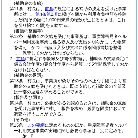
(補助金の支給)
第11条
村長は、
前条
の規定による補助の決定を受けた事業
所に対し、
第4条第2項
に掲げる額から利用者負担額を控除
した額
(その額に1,000円未満の端数が生じるときは、これ
を切り捨てた額)
を支給する。
(書類の整備等)
第12条
補助金の支給を受けた事業所は、重度障害児者ヘル
パー利用支援事業に係る収入及び支出を明らかにした帳簿
を備え、かつ、当該収入及び支出に係る関係書類を整備
し、保管しておかなければならない。
2
前項
に規定する帳簿及び関係書類は、補助金の支給決定に
係る会計年度の翌会計年度から起算して5年間保管しておか
なければならない。
(補助金の返還)
第13条
村長は、事業所が偽りその他の不正な手段により補
助金の支給を受けたときは、既に支給した補助金の全部又
は一部の返還を求めることができる。
(報告及び調査)
第14条
村長は、必要があると認めるときは、補助金の支給
を受けた事業所に対し、報告を求め、必要な限度において
調査を行うことができる。
(その他)
第15条
この要綱
に定めるもののほか、重度障害児者ヘルパ
ー利用支援事業の実施に関し必要な事項は、別に定める。
附
則