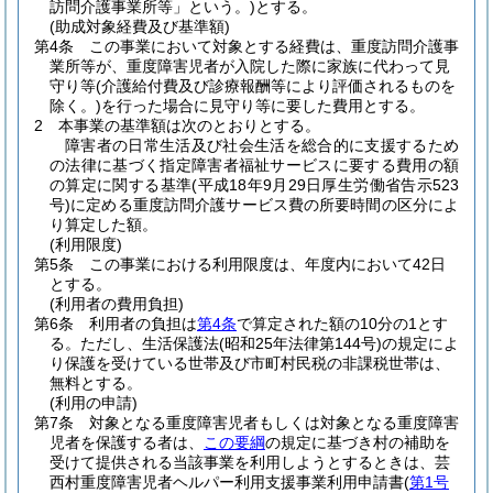
訪問介護事業所等」という。)
とする。
(助成対象経費及び基準額)
第4条
この事業において対象とする経費は、重度訪問介護事
業所等が、重度障害児者が入院した際に家族に代わって見
守り等
(介護給付費及び診療報酬等により評価されるものを
除く。)
を行った場合に見守り等に要した費用とする。
2
本事業の基準額は次のとおりとする。
障害者の日常生活及び社会生活を総合的に支援するため
の法律に基づく指定障害者福祉サービスに要する費用の額
の算定に関する基準
(平成18年9月29日厚生労働省告示523
号)
に定める重度訪問介護サービス費の所要時間の区分によ
り算定した額。
(利用限度)
第5条
この事業における利用限度は、年度内において42日
とする。
(利用者の費用負担)
第6条
利用者の負担は
第4条
で算定された額の10分の1とす
る。
ただし、生活保護法
(昭和25年法律第144号)
の規定によ
り保護を受けている世帯及び市町村民税の非課税世帯は、
無料とする。
(利用の申請)
第7条
対象となる重度障害児者もしくは対象となる重度障害
児者を保護する者は、
この要綱
の規定に基づき村の補助を
受けて提供される当該事業を利用しようとするときは、芸
西村重度障害児者ヘルパー利用支援事業利用申請書
(
第1号