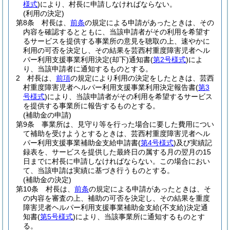
様式
)
により、村長に申請しなければならない。
(利用の決定)
第8条
村長は、
前条
の規定による申請があったときは、その
内容を確認するとともに、当該申請者がその利用を希望す
るサービスを提供する事業所の意見を聴取の上、速やかに
利用の可否を決定し、その結果を芸西村重度障害児者ヘル
パー利用支援事業利用決定
(却下)
通知書
(
第2号様式
)
によ
り、当該申請者に通知するものとする。
2
村長は、
前項
の規定により利用の決定をしたときは、芸西
村重度障害児者ヘルパー利用支援事業利用決定報告書
(
第3
号様式
)
により、当該申請者がその利用を希望するサービス
を提供する事業所に報告するものとする。
(補助金の申請)
第9条
事業所は、見守り等を行った場合に要した費用につい
て補助を受けようとするときは、芸西村重度障害児者ヘル
パー利用支援事業補助金支給申請書
(
第4号様式
)
及び実績記
録表を、サービスを提供した最終日の属する月の翌月の15
日までに村長に申請しなければならない。
この場合におい
て、当該申請は実績に基づき行うものとする。
(補助金の決定)
第10条
村長は、
前条
の規定による申請があったときは、そ
の内容を審査の上、補助の可否を決定し、その結果を重度
障害児者ヘルパー利用支援事業補助金支給
(不支給)
決定通
知書
(
第5号様式
)
により、当該事業所に通知するものとす
る。