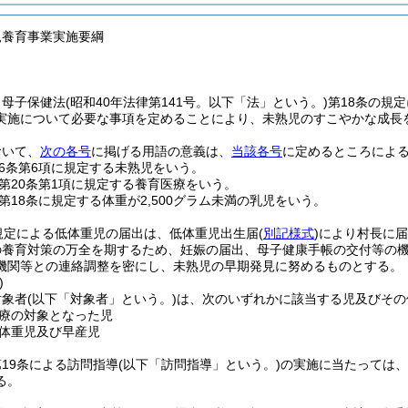
児養育事業実施要綱
、母子保健法
(昭和40年法律第141号。以下「法」という。)
第18条の規
実施について必要な事項を定めることにより、未熟児のすこやかな成長
おいて、
次の各号
に掲げる用語の意義は、
当該各号
に定めるところによ
6条第6項に規定する未熟児をいう。
第20条第1項に規定する養育医療をいう。
第18条に規定する体重が2,500グラム未満の乳児をいう。
規定による低体重児の届出は、低体重児出生届
(
別記様式
)
により村長に届
の養育対策の万全を期するため、妊娠の届出、母子健康手帳の交付等の
機関等との連絡調整を密にし、未熟児の早期発見に努めるものとする。
)
対象者
(以下「対象者」という。)
は、次のいずれかに該当する児及びその
療の対象となった児
体重児及び早産児
19条による訪問指導
(以下「訪問指導」という。)
の実施に当たっては、
る。