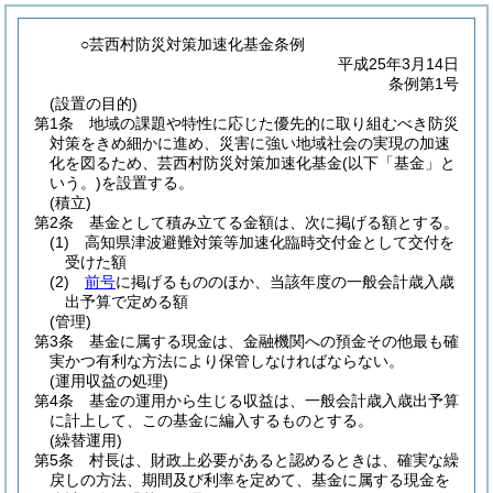
○芸西村防災対策加速化基金条例
平成25年3月14日
条例第1号
(設置の目的)
第1条
地域の課題や特性に応じた優先的に取り組むべき防災
対策をきめ細かに進め、災害に強い地域社会の実現の加速
化を図るため、芸西村防災対策加速化基金
(以下「基金」と
いう。)
を設置する。
(積立)
第2条
基金として積み立てる金額は、次に掲げる額とする。
(1)
高知県津波避難対策等加速化臨時交付金として交付を
受けた額
(2)
前号
に掲げるもののほか、当該年度の一般会計歳入歳
出予算で定める額
(管理)
第3条
基金に属する現金は、金融機関への預金その他最も確
実かつ有利な方法により保管しなければならない。
(運用収益の処理)
第4条
基金の運用から生じる収益は、一般会計歳入歳出予算
に計上して、この基金に編入するものとする。
(繰替運用)
第5条
村長は、財政上必要があると認めるときは、確実な繰
戻しの方法、期間及び利率を定めて、基金に属する現金を