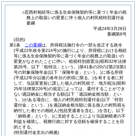
○芸西村相続等に係る生命保険契約等に基づく年金の税
務上の取扱いの変更に伴う個人の村民税特別還付金
要綱
平成24年3月28日
要綱第8号
(目的)
第1条
この要綱
は、所得税法施行令の一部を改正する政令
(平成22年政令第214号)
の施行により、所得税における相続
等に係る生命保険契約等に基づく年金の税務上の取扱いの
変更がなされたことに伴い、租税特別措置法
(昭和32年法律
第26号。以下「租特法」という。)
第41条の20の2第2項第1
号の対象保険年金
(以下「保険年金」という。)
に係る所得
(平成12年分以後の各年分の所得に限る。)
を有する者に対
して、当該変更前に課した個人の村民税で、地方税法
(昭和
25年法律第226号)
の規定によっては、還付することができ
ない過誤納金に相当する額
(以下「過誤納金相当額」とい
う。)
がある場合に、個人の村民税特別還付金
(以下「特別
還付金」という。)
を過誤納金相当額に係る個人の村民税を
納付した者
(その相続人
(包括受遺者を含む。)
を含む。以下
「納税者」という。)
に支給することにより当該納税者の不
利益を補填し、税務行政に対する信頼を確保することを目
的とする。
(特別還付金支出の根拠)