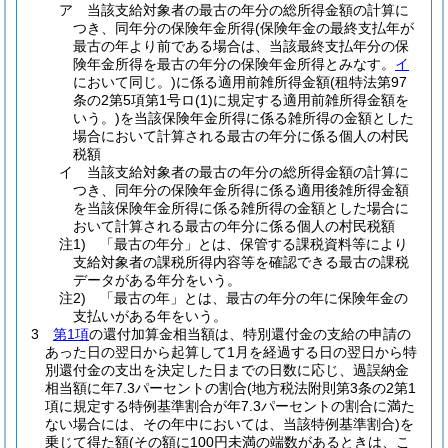
ア
当該支給対象者の最古の年分の総所得金額の計算に
つき、同年分の保険年金所得
(保険年金の最終支払年が
最古の年より前である場合は、当該最終支払年分の保
険年金所得を最古の年分の保険年金所得とみなす。
イ
において同じ。)
に係る適用前雑所得金額
(租特法第97
条の2第5項第1号ロ
(1)
に規定する適用前雑所得金額を
いう。)
を当該保険年金所得に係る雑所得の金額とした
場合において計算される最古の年分に係る個人の村民
税額
イ
当該支給対象者の最古の年分の総所得金額の計算に
つき、同年分の保険年金所得に係る適用後雑所得金額
を当該保険年金所得に係る雑所得の金額とした場合に
おいて計算される最古の年分に係る個人の村民税額
注1) 「最古の年分」とは、保管する課税資料等により
支給対象者の課税所得内容等を確認できる最古の課税
データがある年分をいう。
注2) 「最古の年」とは、最古の年分の年に保険年金の
支払いがある年をいう。
3
第1項
の還付加算金相当額は、特別還付金の支給の申請の
あった日の翌日から起算して1月を経過する日の翌日から特
別還付金の支出を決定した日までの日数に応じ、過誤納金
相当額に年7.3パーセントの割合
(地方税法附則第3条の2第1
項に規定する特例基準割合が年7.3パーセントの割合に満た
ない場合には、その年中においては、当該特例基準割合)
を
乗じて得た額
(その額に100円未満の端数があるときは、こ