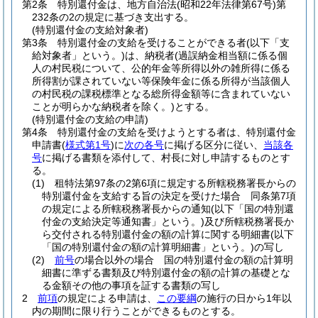
第2条
特別還付金は、地方自治法
(昭和22年法律第67号)
第
232条の2の規定に基づき支出する。
(特別還付金の支給対象者)
第3条
特別還付金の支給を受けることができる者
(以下「支
給対象者」という。)
は、納税者
(過誤納金相当額に係る個
人の村民税について、公的年金等所得以外の雑所得に係る
所得割が課されていない等保険年金に係る所得が当該個人
の村民税の課税標準となる総所得金額等に含まれていない
ことが明らかな納税者を除く。)
とする。
(特別還付金の支給の申請)
第4条
特別還付金の支給を受けようとする者は、特別還付金
申請書
(
様式第1号
)
に
次の各号
に掲げる区分に従い、
当該各
号
に掲げる書類を添付して、村長に対し申請するものとす
る。
(1)
租特法第97条の2第6項に規定する所轄税務署長からの
特別還付金を支給する旨の決定を受けた場合 同条第7項
の規定による所轄税務署長からの通知
(以下「国の特別還
付金の支給決定等通知書」という。)
及び所轄税務署長か
ら交付される特別還付金の額の計算に関する明細書
(以下
「国の特別還付金の額の計算明細書」という。)
の写し
(2)
前号
の場合以外の場合 国の特別還付金の額の計算明
細書に準ずる書類及び特別還付金の額の計算の基礎とな
る金額その他の事項を証する書類の写し
2
前項
の規定による申請は、
この要綱
の施行の日から1年以
内の期間に限り行うことができるものとする。