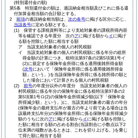
(特別還付金の額)
第5条
特別還付金の額は、過誤納金相当額及びこれに係る還
付加算金相当額の合計額とする。
2
前項
の過誤納金相当額は、
次の各号
に掲げる区分に応じ、
当該各号
に定める額とする。
(1)
保管する課税資料等により支給対象者の課税所得内容
等を確認できる年度分 次の
ア
に掲げる額から
イ
に掲げ
る額を控除した額に相当する額
ア
当該支給対象者の個人の村民税額
イ
当該支給対象者の個人の村民税額に係る年分の総所
得金額の計算につき、租特法第97条の2第5項第1号イ
(2)
に規定する保険年金所得に係る適用後雑所得金額
(
次号
において「保険年金所得に係る適用後雑所得金
額」という。)
を当該保険年金所得に係る雑所得の額と
した場合において計算される個人の村民税額
(2)
前号
の年度分以外の年度分 当該支給対象者の個人の
村民税額に係る年分の保険年金に係る租特法第97条の2
第5項第1号ロ
(2)
の保険年金所得減少額
(以下「保険年金
所得減少額」という。)
に、当該支給対象者の最古の年分
(保険年金の最終支払年が最古の年より前である場合は当
該最終支払年分)
の保険年金所得に係る保険年金所得減少
額のうちに次の
ア
に掲げる額から
イ
に掲げる額を控除し
た額に相当する額の占める割合
(当該割合に小数点以下2
位未満の端数があるときは、これを切り上げる。)
を乗じ
て得た額に相当する額