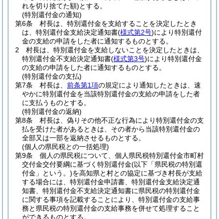
れを切り捨てた額)
とする。
(特別還付金の通知)
第6条
村長は、特別還付金を支給することを決定したとき
は、特別還付金支給決定通知書
(
様式第2号
)
により特別還付
金の支給の申請をした者に通知するものとする。
2
村長は、特別還付金を支給しないことを決定したときは、
特別還付金不支給決定通知書
(
様式第3号
)
により特別還付金
の支給の申請をした者に通知するものとする。
(特別還付金の支払)
第7条
村長は、
前条第1項
の規定により通知したときは、速
やかに特別還付金を当該特別還付金の支給の申請をした者
に支払うものとする。
(特別還付金の返納)
第8条
村長は、偽りその他不正な行為により特別還付金の支
払を受けた者があるときは、その者から当該特別還付金の
全部又は一部を返納させるものとする。
(個人の県民税との一括処理)
第9条
個人の県民税について、個人県民税特別還付金市町村
交付金交付要綱に基づく特別還付金
(以下「県民税の特別還
付金」という。)
を高知県と村との協定に基づき村長が支給
する場合には、特別還付金申請書、特別還付金支給決定通
知書、特別還付金不支給決定通知書に県民税の特別還付金
に関する事項を記載することにより、特別還付金の支給事
務と県民税の特別還付金の支給事務を併せて処理すること
ができるものとする。