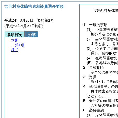
芸西村身体障害者相談員選任要領
○芸西村身体
平成24年3月23日 要領第1号
1 一般的事項
(平成24年3月23日施行)
(1)
身体障害者福祉
想の普及に努め
条項目次
沿革
(2)
身体障害者相談
本則
するときは、活
第1項
(3)
今までに身体障
様式
通し、積極的な
(4)
在宅障害者の地
(5)
各地域の身体障
2 年齢制限
今までに身体障
3 定員
原則として身体障
4 議会議員等との
身体障害者相談
ととする。
5 会社等の被雇用
会社等の被雇用
6 必要書類
(1)
身体障害者相