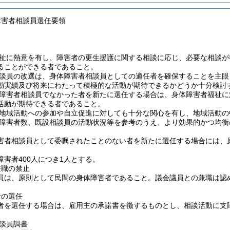
障害者相談員選任要領
に熱意を有し、障害者の更生援護に関する相談に応じ、必要な相談が
ることができる者であること。
員の改選は、身体障害者相談員としての適任者を確保することを主眼
動実績及び将来にわたって積極的な活動が期待できるかどうか十分検討
害者相談員でなかった者を新たに選任する場合は、身体障害者福祉に
活動が期待できる者であること。
域活動への参加や自立促進に対しても十分な関心を有し、地域活動の
害者数、既設相談員の活動状況等を参考のうえ、より効果的かつ均衡
害者相談員として委嘱されたことのない者を新たに選任する場合には、原
害者400人につき1人とする。
兼職の禁止
員は、原則として民間の身体障害者であること。議会議員との兼職は認
者の選任
者を選任する場合は、雇用主の承諾書を徴するものとし、相談活動に支
談員調書