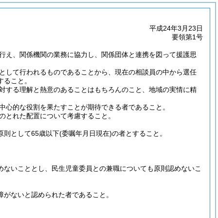
平成24年3月23日
要領第1号
行え、関係機関の業務に協力し、関係団体と連携を図って援護思
として行われるものであることから、現在の相談員の中から選任
すること。
対する理解と熱意のあることはもちろんのこと、地域の実情に精
中心的な役割を果たすことが期待できる者であること。
のとれた配置について考慮すること。
則として65歳以下
(委嘱年月日現在)
の者とすること。
めないこととし、民生児童委員との兼職についても原則認めないこ
障がないと認められた者であること。