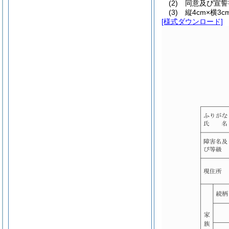
(2)
同意及び宣誓
(3)
縦4cm×横3c
[様式ダウンロード]