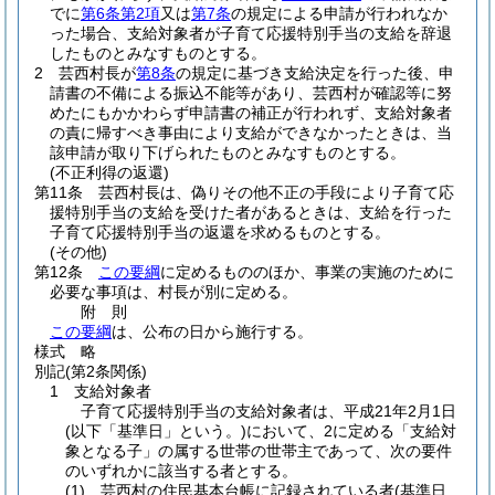
でに
第6条第2項
又は
第7条
の規定による申請が行われなか
った場合、支給対象者が子育て応援特別手当の支給を辞退
したものとみなすものとする。
2
芸西村長が
第8条
の規定に基づき支給決定を行った後、申
請書の不備による振込不能等があり、芸西村が確認等に努
めたにもかかわらず申請書の補正が行われず、支給対象者
の責に帰すべき事由により支給ができなかったときは、当
該申請が取り下げられたものとみなすものとする。
(不正利得の返還)
第11条
芸西村長は、偽りその他不正の手段により子育て応
援特別手当の支給を受けた者があるときは、支給を行った
子育て応援特別手当の返還を求めるものとする。
(その他)
第12条
この要綱
に定めるもののほか、事業の実施のために
必要な事項は、村長が別に定める。
附
則
この要綱
は、公布の日から施行する。
様式
略
別記
(第2条関係)
1 支給対象者
子育て応援特別手当の支給対象者は、平成21年2月1日
(以下「基準日」という。)において、2に定める「支給対
象となる子」の属する世帯の世帯主であって、次の要件
のいずれかに該当する者とする。
(1) 芸西村の住民基本台帳に記録されている者(基準日