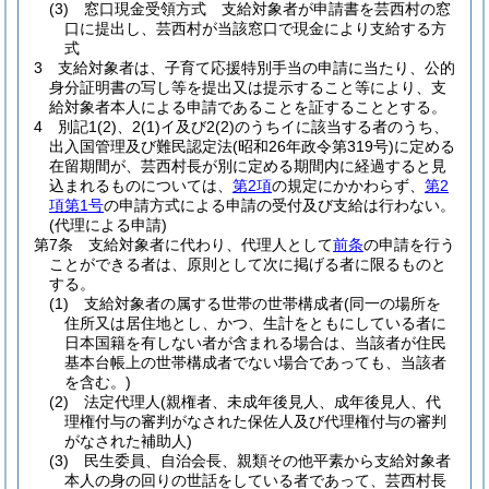
(3)
窓口現金受領方式 支給対象者が申請書を芸西村の窓
口に提出し、芸西村が当該窓口で現金により支給する方
式
3
支給対象者は、子育て応援特別手当の申請に当たり、公的
身分証明書の写し等を提出又は提示すること等により、支
給対象者本人による申請であることを証することとする。
4
別記1
(2)
、2
(1)
イ及び2
(2)
のうちイに該当する者のうち、
出入国管理及び難民認定法
(昭和26年政令第319号)
に定める
在留期間が、芸西村長が別に定める期間内に経過すると見
込まれるものについては、
第2項
の規定にかかわらず、
第2
項第1号
の申請方式による申請の受付及び支給は行わない。
(代理による申請)
第7条
支給対象者に代わり、代理人として
前条
の申請を行う
ことができる者は、原則として次に掲げる者に限るものと
する。
(1)
支給対象者の属する世帯の世帯構成者
(同一の場所を
住所又は居住地とし、かつ、生計をともにしている者に
日本国籍を有しない者が含まれる場合は、当該者が住民
基本台帳上の世帯構成者でない場合であっても、当該者
を含む。)
(2)
法定代理人
(親権者、未成年後見人、成年後見人、代
理権付与の審判がなされた保佐人及び代理権付与の審判
がなされた補助人)
(3)
民生委員、自治会長、親類その他平素から支給対象者
本人の身の回りの世話をしている者であって、芸西村長