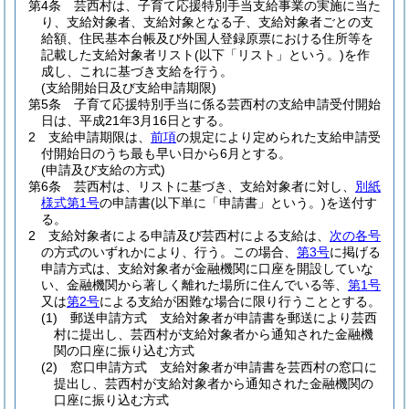
第4条
芸西村は、子育て応援特別手当支給事業の実施に当た
り、支給対象者、支給対象となる子、支給対象者ごとの支
給額、住民基本台帳及び外国人登録原票における住所等を
記載した支給対象者リスト
(以下「リスト」という。)
を作
成し、これに基づき支給を行う。
(支給開始日及び支給申請期限)
第5条
子育て応援特別手当に係る芸西村の支給申請受付開始
日は、平成21年3月16日とする。
2
支給申請期限は、
前項
の規定により定められた支給申請受
付開始日のうち最も早い日から6月とする。
(申請及び支給の方式)
第6条
芸西村は、リストに基づき、支給対象者に対し、
別紙
様式第1号
の申請書
(以下単に「申請書」という。)
を送付す
る。
2
支給対象者による申請及び芸西村による支給は、
次の各号
の方式のいずれかにより、行う。
この場合、
第3号
に掲げる
申請方式は、支給対象者が金融機関に口座を開設していな
い、金融機関から著しく離れた場所に住んでいる等、
第1号
又は
第2号
による支給が困難な場合に限り行うこととする。
(1)
郵送申請方式 支給対象者が申請書を郵送により芸西
村に提出し、芸西村が支給対象者から通知された金融機
関の口座に振り込む方式
(2)
窓口申請方式 支給対象者が申請書を芸西村の窓口に
提出し、芸西村が支給対象者から通知された金融機関の
口座に振り込む方式