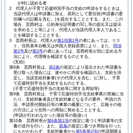
が特に認める者
2
代理人が子育て応援特別手当の支給の申請をするときは、
当該代理人は申請書に加え、原則として委任状
(申請書の委
任欄への記載を含む。)
を提出することとする。
また、この
場合、芸西村は、公的身分証明書の写し等の提出又は提示
を求めること等により、代理人が当該代理人本人であるこ
とを確認することとする。
3
芸西村長は、代理人が
第1項第1号
の者にあっては、リス
ト、住民基本台帳又は外国人登録原票により、また、
同項
第2号
及び
第3号
の者にあっては、芸西村長が別に定める方
法により、代理権を確認するものとする。
(支給)
第8条
芸西村長は、
前2条
の規定により提出された申請書を
受け取った場合には、速やかに内容を確認の上、支給を決
定し、当該支給対象者
(その代理人を含む。)
に対し、子育
て応援特別手当を支給するものとする。
(子育て応援特別手当の支給等に関する周知等)
第9条
芸西村長は、子育て応援特別手当支給事業の実施に当
たり、支給対象者及び支給対象となる子の要件、申請の方
法、申請受付開始日等の事業の概要について、広報その他
の方法により住民への周知に努めることとする。
(申請が行われなかった場合等の取扱い)
第10条
芸西村長が
第6条第1項
の規定に基づく申請書等の文
書の送付を行い、また、
前条
の規定に基づき周知を行った
にもかかわらず、支給対象者から
第5条第2項
の申請期限ま