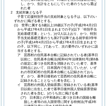
し、かつ、生計をともにしていた者のうちから選ば
れた者
2 支給対象となる子
子育て応援特別手当の支給対象となる子は、以下のい
ずれかに掲げる者とする。
(1) 世帯に属する3歳以上18歳以下の子(平成2年4月2日
から平成17年4月1日生まれまでの子)(以下「特別手当
支給基礎児童」という。)が2人以上おり、かつ、特別
手当支給基礎児童のうち第2子以降である就学前3学年
の子(平成14年4月2日から平成17年4月1日生まれまで
の子。以下同じ。)であって、次の要件のいずれかに該
当する者とする。
ア 芸西村の住民基本台帳に記録されている者(基準日
以前に、住民基本台帳法(昭和42年法律第81号)第8条
の規定に基づき住民票を消除されていた者で、基準
日時点において、日本国内で生活していたが、いず
れの市区町村の住民基本台帳にも記録されておら
ず、かつ、基準日後初めて芸西村の住民基本台帳に
記録されることとなった者を含む。)
イ 芸西村の外国人登録原票に登録されている者(基準
日以前に出生した者で基準日後外国人登録原票登録
された者を含む。)のうち次に掲げる者
(ア) 日本国との平和条約に基づき日本の国籍を離
脱した者等の出入国管理に関する特例法(平成3年