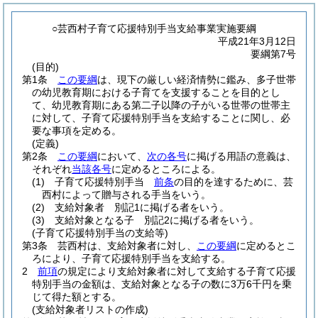
○芸西村子育て応援特別手当支給事業実施要綱
平成21年3月12日
要綱第7号
(目的)
第1条
この要綱
は、現下の厳しい経済情勢に鑑み、多子世帯
の幼児教育期における子育てを支援することを目的とし
て、幼児教育期にある第二子以降の子がいる世帯の世帯主
に対して、子育て応援特別手当を支給することに関し、必
要な事項を定める。
(定義)
第2条
この要綱
において、
次の各号
に掲げる用語の意義は、
それぞれ
当該各号
に定めるところによる。
(1)
子育て応援特別手当
前条
の目的を達するために、芸
西村によって贈与される手当をいう。
(2)
支給対象者 別記1に掲げる者をいう。
(3)
支給対象となる子 別記2に掲げる者をいう。
(子育て応援特別手当の支給等)
第3条
芸西村は、支給対象者に対し、
この要綱
に定めるとこ
ろにより、子育て応援特別手当を支給する。
2
前項
の規定により支給対象者に対して支給する子育て応援
特別手当の金額は、支給対象となる子の数に3万6千円を乗
じて得た額とする。
(支給対象者リストの作成)