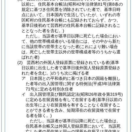
以前に、住民基本台帳法(昭和42年法律第81号)第8条の
規定に基づき住民票を消除されていた者で、基準日時
点において、日本国内で生活していたが、いずれの市
区町村の住民基本台帳にも記録されておらず、かつ、
基準日後初めて芸西村の住民基本台帳に記録されるこ
ととなった者を含む。)
ただし、当該者が基準日以降に死亡した場合におい
て、他の世帯構成者がいる場合には、その中から新た
に当該世帯の世帯主となった者(これにより難い場合
は、死亡した世帯主以外の世帯構成者等のうちから選
ばれた者)
(2) 芸西村の外国人登録原票に登録されている者(基準
日以前に出生した者で基準日後外国人登録原票登録さ
れた者を含む。)のうち次に掲げる者
ア 日本国との平和条約に基づき日本の国籍を離脱し
た者等の出入国管理に関する特例法(平成3年法律第
71号)に定める特別永住者
イ 出入国管理及び難民認定法(昭和26年政令第319号)
に定める在留資格を有して在留する者(基準日以前の
出生等により在留資格を有することなく在留するこ
とができる者を含み、短期滞在の在留資格で在留す
る者を除く。)
ただし、当該者が基準日以降に死亡した場合は、
住民基本台帳又は外国人登録原票において、当該死
亡した者の居住地と同一の場所を住所又は居住地と