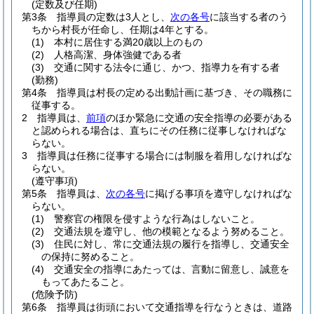
(定数及び任期)
第3条
指導員の定数は3人とし、
次の各号
に該当する者のう
ちから村長が任命し、任期は4年とする。
(1)
本村に居住する満20歳以上のもの
(2)
人格高潔、身体強健である者
(3)
交通に関する法令に通じ、かつ、指導力を有する者
(勤務)
第4条
指導員は村長の定める出動計画に基づき、その職務に
従事する。
2
指導員は、
前項
のほか緊急に交通の安全指導の必要がある
と認められる場合は、直ちにその任務に従事しなければな
らない。
3
指導員は任務に従事する場合には制服を着用しなければな
らない。
(遵守事項)
第5条
指導員は、
次の各号
に掲げる事項を遵守しなければな
らない。
(1)
警察官の権限を侵すような行為はしないこと。
(2)
交通法規を遵守し、他の模範となるよう努めること。
(3)
住民に対し、常に交通法規の履行を指導し、交通安全
の保持に努めること。
(4)
交通安全の指導にあたっては、言動に留意し、誠意を
もってあたること。
(危険予防)
第6条
指導員は街頭において交通指導を行なうときは、道路