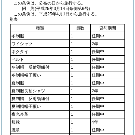
この条例は、公布の日から施行する。
附
則
(平成25年3月14日
条例第6号)
この条例は、平成25年4月1日から施行する。
別表
種類
員数
貸与期間
冬制服
1
任期中
ワイシャツ
1
2年
ネクタイ
1
任期中
ベルト
1
任期中
冬制帽 反射顎紐付
1
任期中
冬制帽帽子覆い
1
任期中
夏制服
1
任期中
夏制服長袖シャツ
1
2年
夏制帽 反射顎紐付
1
任期中
夏制帽帽子覆い
1
任期中
夜光帯革
1
任期中
短靴
1
4年
腕章
1
任期中