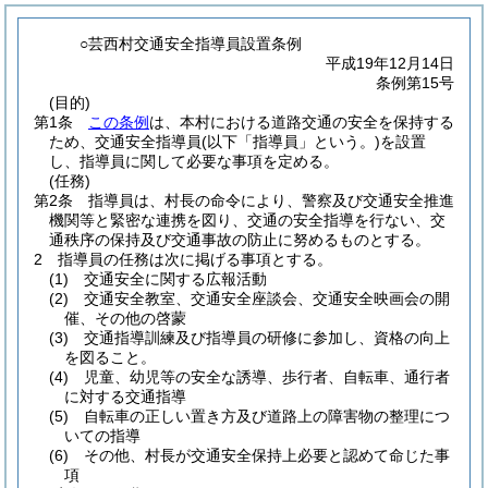
○芸西村交通安全指導員設置条例
平成19年12月14日
条例第15号
(目的)
第1条
この条例
は、本村における道路交通の安全を保持する
ため、交通安全指導員
(以下「指導員」という。)
を設置
し、指導員に関して必要な事項を定める。
(任務)
第2条
指導員は、村長の命令により、警察及び交通安全推進
機関等と緊密な連携を図り、交通の安全指導を行ない、交
通秩序の保持及び交通事故の防止に努めるものとする。
2
指導員の任務は次に掲げる事項とする。
(1)
交通安全に関する広報活動
(2)
交通安全教室、交通安全座談会、交通安全映画会の開
催、その他の啓蒙
(3)
交通指導訓練及び指導員の研修に参加し、資格の向上
を図ること。
(4)
児童、幼児等の安全な誘導、歩行者、自転車、通行者
に対する交通指導
(5)
自転車の正しい置き方及び道路上の障害物の整理につ
いての指導
(6)
その他、村長が交通安全保持上必要と認めて命じた事
項