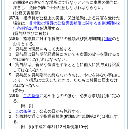
の側端その他安全な場所にて行なうとともに車両の動向に
注意し、危険予防に十分配意しなければならない。
(公務災害補償)
第7条
指導員が公務上の災害、又は通勤による災害を受けた
場合は、
非常勤の職員の公務災害補償に関する条例
(昭和42
年条例第18号)
を適用する。
(貸与品並びに種類)
第8条
指導員に対する貸与品の種類及び貸与期間は
別表
のと
おりとする。
2
貸与品は現品をもって支給する。
3
貸与品は貸与期間経過後においても次回の貸与を受けるま
では保存しなければならない。
4
貸与品は、善良な保管をするとともに他人に貸与又は譲渡
してはならない。
5
貸与品を貸与期間の終らないうちに、やむを得ない事由に
より、き損又は亡失したときは、ただちに村長に届出なけ
ればならない。
(委任)
第9条
この条例
に定めるもののほか、必要な事項は別に定め
る。
附
則
1
この条例
は、公布の日から施行する。
2
芸西村交通安全指導員規則
(昭和53年規則第2号)
は廃止す
る。
附
則
(平成21年3月12日
条例第10号)