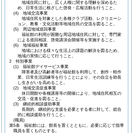
地域住民に対し、広く人権に関する理解を深めるた
め、日常生活に根ざした啓発・広報活動を行うこと。
(4)
地域交流事業
地域住民を対象とした各種クラブ活動、レクリエーシ
ョン、教養・文化活動等地域住民の交流を図ること。
(5)
周辺地域巡回事業
福祉館の利用が困難な周辺地域住民に対して、専門家
による巡回相談、啓発講演会開催等を実施すること。
(6)
地域福祉事業
地域における様々な生活上の課題の解決を図るため、
地域の実情に応じて行うこと。
2 特別事業
(1)
福祉館デイサービス事業
障害者及び高齢者等が福祉館を利用して、創作・軽作
業、日常生活訓練等を行うことにより、その自立を助長
し生きがいを高めること。
(2)
地域交流促進事業
休日開館や各種講座等の開催により、地域住民相互の
交流・促進を図ること。
(3)
継続的相談援助事業
長期的、継続的な支援を必要とする者に対して、総合
的に相談援助を行うこと。
(職員)
第5条
福祉館には、館長を置くとともに、必要に応じて指導
職員を置くものとする。