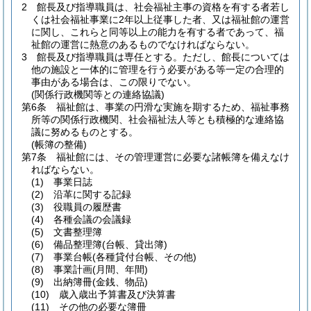
2
館長及び指導職員は、社会福祉主事の資格を有する者若し
くは社会福祉事業に2年以上従事した者、又は福祉館の運営
に関し、これらと同等以上の能力を有する者であって、福
祉館の運営に熱意のあるものでなければならない。
3
館長及び指導職員は専任とする。
ただし、館長については
他の施設と一体的に管理を行う必要がある等一定の合理的
事由がある場合は、この限りでない。
(関係行政機関等との連絡協議)
第6条
福祉館は、事業の円滑な実施を期するため、福祉事務
所等の関係行政機関、社会福祉法人等とも積極的な連絡協
議に努めるものとする。
(帳簿の整備)
第7条
福祉館には、その管理運営に必要な諸帳簿を備えなけ
ればならない。
(1)
事業日誌
(2)
沿革に関する記録
(3)
役職員の履歴書
(4)
各種会議の会議録
(5)
文書整理簿
(6)
備品整理簿
(台帳、貸出簿)
(7)
事業台帳
(各種貸付台帳、その他)
(8)
事業計画
(月間、年間)
(9)
出納簿冊
(金銭、物品)
(10)
歳入歳出予算書及び決算書
(11)
その他の必要な簿冊