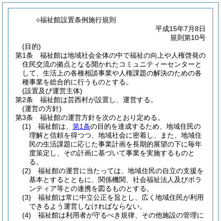
○福祉館設置条例施行規則
平成15年7月8日
規則第10号
(目的)
第1条
福祉館は地域社会全体の中で福祉の向上や人権啓発の
住民交流の拠点となる開かれたコミュニティーセンターと
して、生活上の各種相談事業や人権課題の解決のための各
種事業を総合的に行うものとする。
(設置及び運営主体)
第2条
福祉館は芸西村が設置し、運営する。
(運営の方針)
第3条
福祉館の運営方針を次のとおり定める。
(1)
福祉館は、
第1条
の目的を達成するため、地域住民の
理解と信頼を得つつ、地域社会に密着し、また、地域住
民の生活課題に応じた事業計画を長期的展望の下に毎年
度策定し、その計画に基づいて事業を実施するものと
る。
(2)
福祉館の運営に当たっては、地域住民の自立の支援を
基本とするとともに、関係機関、社会福祉法人及びボラ
ンティア等との連携を図るものとする。
(3)
福祉館は常に中立公正を旨とし、広く地域住民が利用
できるよう運営しなければならない。
(4)
福祉館は利用者が守るべき規律、その他施設の管理に