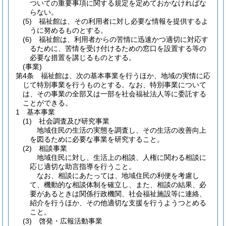
ついての重要事項に関する規定を定めておかなければな
らない。
(5)
福祉館は、その利用者に対し必要な情報を提供するよ
うに努めるものとする。
(6)
福祉館は、利用者からの苦情に迅速かつ適切に対応す
るために、苦情を受け付けるための窓口を設置する等の
必要な措置を講じるものとする。
(事業)
第4条
福祉館は、次の基本事業を行うほか、地域の実情に応
じて特別事業を行うものとする。
なお、特別事業について
は、その事業の全部又は一部を社会福祉法人等に委託する
ことができる。
1 基本事業
(1)
社会調査及び研究事業
地域住民の生活の実態を調査し、その生活の改善向上
を図るために必要な事業を研究すること。
(2)
相談事業
地域住民に対し、生活上の相談、人権に関わる相談に
応じ適切な助言指導を行うこと。
なお、相談にあたっては、地域住民の利便を考慮し
て、機動的な相談体制を確立し、また、相談の結果、必
要があるときは関係行政機関、社会福祉施設等に連絡、
紹介を行うほか、その他適切な支援を行うようつとめる
こと。
(3)
啓発・広報活動事業