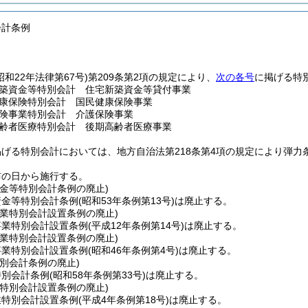
会計条例
昭和22年法律第67号)
第209条第2項の規定により、
次の各号
に掲げる特
築資金等特別会計 住宅新築資金等貸付事業
康保険特別会計 国民健康保険事業
険事業特別会計 介護保険事業
齢者医療特別会計 後期高齢者医療事業
掲げる特別会計においては、地方自治法第218条第4項の規定により弾力
布の日から施行する。
資金等特別会計条例の廃止)
資金等特別会計条例
(昭和53年条例第13号)
は廃止する。
事業特別会計設置条例の廃止)
事業特別会計設置条例
(平成12年条例第14号)
は廃止する。
事業特別会計設置条例の廃止)
事業特別会計設置条例
(昭和46年条例第4号)
は廃止する。
別会計条例の廃止)
特別会計条例
(昭和58年条例第33号)
は廃止する。
業特別会計設置条例の廃止)
業特別会計設置条例
(平成4年条例第18号)
は廃止する。