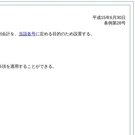
平成15年6月30日
条例第28号
別会計を、
当該各号
に定める目的のため設置する。
条項を適用することができる。