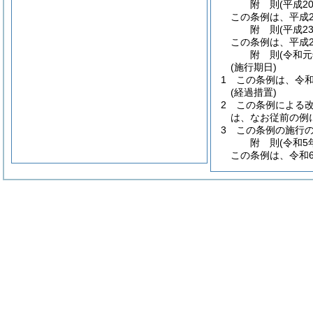
附
則
(平成2
この条例は、平成2
附
則
(平成2
この条例は、平成2
附
則
(令和元
(施行期日)
1
この条例は、令和
(経過措置)
2
この条例による
は、なお従前の例
3
この条例の施行
附
則
(令和5
この条例は、令和