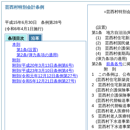
芸西村特別会計条例
○芸西村特別
平成15年6月30日 条例第28号
(設置)
(令和6年4月1日施行)
第1条
地方自治法
(
(1)
芸西村住宅新
条項目次
沿革
(2)
芸西村国民健
本則
(3)
芸西村介護保
第1条
(設置)
(4)
芸西村後期高
第2条
(弾力条項の適用)
(弾力条項の適用)
附則
第2条
前条各号
に
附則
(平成20年3月13日条例第6号)
附
則
附則
(平成23年3月10日条例第4号)
1
この条例は、公
附則
(令和元年12月12日条例第27号)
(芸西村住宅新築
附則
(令和5年12月21日条例第27号)
2
芸西村住宅新築
(芸西村介護保険
3
芸西村介護保険
(芸西村代替輸送
4
芸西村代替輸送
(芸西村老人医療特
5
芸西村老人医療
(芸西村下水道事
6
芸西村下水道事