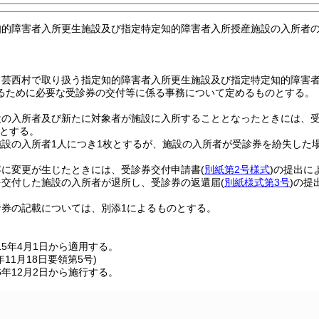
知的障害者入所更生施設及び指定特定知的障害者入所授産施設の入所者
、芸西村で取り扱う指定知的障害者入所更生施設及び指定特定知的障害
るために必要な受診券の交付等に係る事務について定めるものとする。
設の入所者及び新たに対象者が施設に入所することとなったときには、
とする。
施設の入所者1人につき1枚とするが、施設の入所者が受診券を紛失した
。
容に変更が生じたときには、受診券交付申請書
(
別紙第2号様式
)
の提出に
を交付した施設の入所者が退所し、受診券の返還届
(
別紙様式第3号
)
の提
。
診券の記載については、別添1によるものとする。
5年4月1日から適用する。
年11月18日
要領第5号)
年12月2日から施行する。