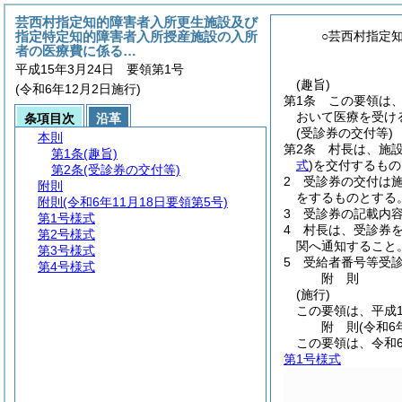
芸西村指定知的障害者入所更生施設及び
指定特定知的障害者入所授産施設の入所
○芸西村指定
者の医療費に係る…
平成15年3月24日 要領第1号
(趣旨)
(令和6年12月2日施行)
第1条
この要領は
おいて医療を受け
条項目次
沿革
(受診券の交付等)
本則
第2条
村長は、施
第1条
(趣旨)
式
)
を交付するもの
第2条
(受診券の交付等)
2
受診券の交付は
附則
をするものとする
附則
(令和6年11月18日要領第5号)
3
受診券の記載内
第1号様式
4
村長は、受診券
第2号様式
関へ通知すること
第3号様式
5
受給者番号等受
第4号様式
附
則
(施行)
この要領は、平成1
附
則
(令和6
この要領は、令和6
第1号様式