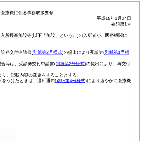
の医療費に係る事務取扱要領
平成15年3月24日
要領第1号
者入所授産施設等
(以下「施設」という。)
の入所者が、医療機関に
受診券交付申請書
(
別紙第2号様式
)
の提出により受診券
(
別紙第1号様
場合等は、受診券交付申請書
(
別紙第2号様式
)
の提出により、再交付
より、記載内容の変更をすることとする。
出をうけたときは、退所通知
(
別紙第4号様式
)
により速やかに医療機