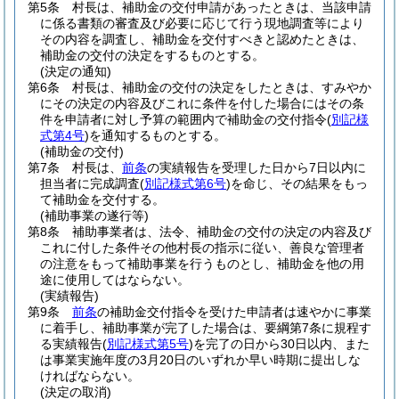
第5条
村長は、補助金の交付申請があったときは、当該申請
に係る書類の審査及び必要に応じて行う現地調査等により
その内容を調査し、補助金を交付すべきと認めたときは、
補助金の交付の決定をするものとする。
(決定の通知)
第6条
村長は、補助金の交付の決定をしたときは、すみやか
にその決定の内容及びこれに条件を付した場合にはその条
件を申請者に対し予算の範囲内で補助金の交付指令
(
別記様
式第4号
)
を通知するものとする。
(補助金の交付)
第7条
村長は、
前条
の実績報告を受理した日から7日以内に
担当者に完成調査
(
別記様式第6号
)
を命じ、その結果をもっ
て補助金を交付する。
(補助事業の遂行等)
第8条
補助事業者は、法令、補助金の交付の決定の内容及び
これに付した条件その他村長の指示に従い、善良な管理者
の注意をもって補助事業を行うものとし、補助金を他の用
途に使用してはならない。
(実績報告)
第9条
前条
の補助金交付指令を受けた申請者は速やかに事業
に着手し、補助事業が完了した場合は、要綱第7条に規程す
る実績報告
(
別記様式第5号
)
を完了の日から30日以内、また
は事業実施年度の3月20日のいずれか早い時期に提出しな
ければならない。
(決定の取消)