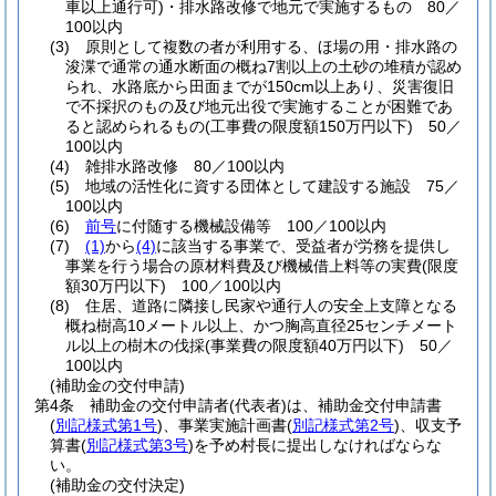
車以上通行可)
・排水路改修で地元で実施するもの 80／
100以内
(3)
原則として複数の者が利用する、ほ場の用・排水路の
浚渫で通常の通水断面の概ね7割以上の土砂の堆積が認め
られ、水路底から田面までが150cm以上あり、災害復旧
で不採択のもの及び地元出役で実施することが困難であ
ると認められるもの
(工事費の限度額150万円以下)
50／
100以内
(4)
雑排水路改修 80／100以内
(5)
地域の活性化に資する団体として建設する施設 75／
100以内
(6)
前号
に付随する機械設備等 100／100以内
(7)
(1)
から
(4)
に該当する事業で、受益者が労務を提供し
事業を行う場合の原材料費及び機械借上料等の実費
(限度
額30万円以下)
100／100以内
(8)
住居、道路に隣接し民家や通行人の安全上支障となる
概ね樹高10メートル以上、かつ胸高直径25センチメート
ル以上の樹木の伐採
(事業費の限度額40万円以下)
50／
100以内
(補助金の交付申請)
第4条
補助金の交付申請者
(代表者)
は、補助金交付申請書
(
別記様式第1号
)
、事業実施計画書
(
別記様式第2号
)
、収支予
算書
(
別記様式第3号
)
を予め村長に提出しなければならな
い。
(補助金の交付決定)