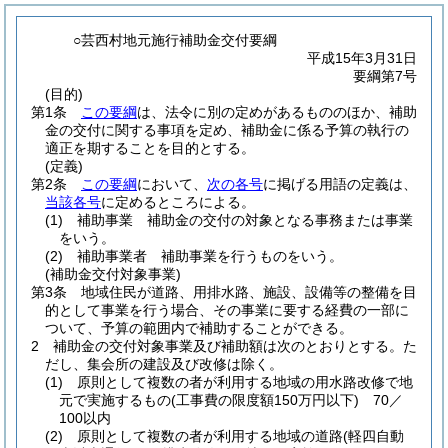
○芸西村地元施行補助金交付要綱
平成15年3月31日
要綱第7号
(目的)
第1条
この要綱
は、法令に別の定めがあるもののほか、補助
金の交付に関する事項を定め、補助金に係る予算の執行の
適正を期することを目的とする。
(定義)
第2条
この要綱
において、
次の各号
に掲げる用語の定義は、
当該各号
に定めるところによる。
(1)
補助事業 補助金の交付の対象となる事務または事業
をいう。
(2)
補助事業者 補助事業を行うものをいう。
(補助金交付対象事業)
第3条
地域住民が道路、用排水路、施設、設備等の整備を目
的として事業を行う場合、その事業に要する経費の一部に
ついて、予算の範囲内で補助することができる。
2
補助金の交付対象事業及び補助額は次のとおりとする。
た
だし、集会所の建設及び改修は除く。
(1)
原則として複数の者が利用する地域の用水路改修で地
元で実施するもの
(工事費の限度額150万円以下)
70／
100以内
(2)
原則として複数の者が利用する地域の道路
(軽四自動