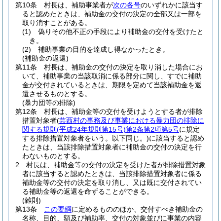
第10条
村長は、補助事業者が
次の各号
のいずれかに該当す
ると認めたときは、補助金の交付の決定の全部又は一部を
取り消すことがある。
(1)
偽りその他不正の手段により補助金の交付を受けたと
き。
(2)
補助事業の目的を達成し得なかったとき。
(補助金の返還)
第11条
村長は、補助金の交付の決定を取り消した場合にお
いて、補助事業の当該取消に係る部分に関し、すでに補助
金が交付されているときは、期限を定めて当該補助金を返
還させるものとする。
(暴力団等の排除)
第12条
村長は、補助金等の交付を受けようとする者が排除
措置対象者
(
芸西村の事務及び事業における暴力団の排除に
関する規則
(平成24年規則第15号)
第2条第2項第5号
に規定
する排除措置対象者をいう。以下同じ。)
に該当すると認め
たときは、当該排除措置対象者に補助金の交付の決定を行
わないものとする。
2
村長は、補助金等の交付の決定を受けた者が排除措置対象
者に該当すると認めたときは、当該排除措置対象者に係る
補助金等の交付の決定を取り消し、又は既に交付されてい
る補助金等の返還を命ずることができる。
(雑則)
第13条
この要綱
に定めるもののほか、交付すべき補助金の
名称、目的、額及び補助率、交付の対象並びに事業の内容