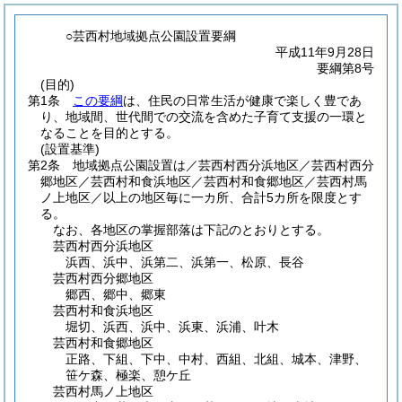
○芸西村地域拠点公園設置要綱
平成11年9月28日
要綱第8号
(目的)
第1条
この要綱
は、住民の日常生活が健康で楽しく豊であ
り、地域間、世代間での交流を含めた子育て支援の一環と
なることを目的とする。
(設置基準)
第2条
地域拠点公園設置は／芸西村西分浜地区／芸西村西分
郷地区／芸西村和食浜地区／芸西村和食郷地区／芸西村馬
ノ上地区／以上の地区毎に一カ所、合計5カ所を限度とす
る。
なお、各地区の掌握部落は下記のとおりとする。
芸西村西分浜地区
浜西、浜中、浜第二、浜第一、松原、長谷
芸西村西分郷地区
郷西、郷中、郷東
芸西村和食浜地区
堀切、浜西、浜中、浜東、浜浦、叶木
芸西村和食郷地区
正路、下組、下中、中村、西組、北組、城本、津野、
笹ケ森、極楽、憩ケ丘
芸西村馬ノ上地区