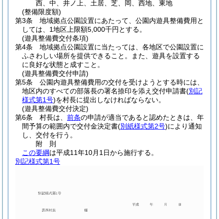
西、中、井ノ上、土居、芝、岡、西地、東地
(整備限度額)
第3条
地域拠点公園設置にあたって、公園内遊具整備費用と
しては、1地区上限額5,000千円とする。
(遊具整備費交付条項)
第4条
地域拠点公園設置に当たっては、各地区で公園設置に
ふさわしい場所を提供できること。
また、遊具を設置する
に良好な状態と成すこと。
(遊具整備費交付申請)
第5条
公園内遊具整備費用の交付を受けようとする時には、
地区内のすべての部落長の署名捺印を添え交付申請書
(
別記
様式第1号
)
を村長に提出しなければならない。
(遊具整備費交付決定)
第6条
村長は、
前条
の申請が適当であると認めたときは、年
間予算の範囲内で交付金決定書
(
別紙様式第2号
)
により通知
し、交付を行う。
附
則
この要綱
は平成11年10月1日から施行する。
別記様式第1号