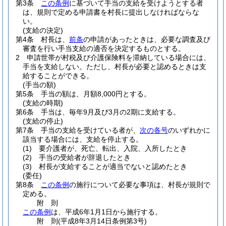
第3条
この条例
に基づいて手当の支給を受けようとする者
は、規則で定める申請書を村長に提出しなければならな
い。
(支給の決定)
第4条
村長は、
前条
の申請があったときは、必要な調査及び
審査を行い手当支給の適否を決定するものとする。
2
申請世帯が村税及び介護保険料を滞納している場合には、
手当を支給しない。
ただし、村長が必要と認めるときは支
給することができる。
(手当の額)
第5条
手当の額は、月額8,000円とする。
(支給の時期)
第6条
手当は、毎年9月及び3月の2期に支給する。
(支給の停止)
第7条
手当の支給を受けている者が、
次の各号
のいずれかに
該当する場合には、支給を停止する。
(1)
要介護者が、死亡、転出、入院、入所したとき
(2)
手当の受給者が辞退したとき
(3)
村長が支給することが適当でないと認めたとき
(委任)
第8条
この条例
の施行について必要な事項は、村長が規則で
定める。
附
則
この条例
は、平成6年1月1日から施行する。
附
則
(平成8年3月14日
条例第3号)