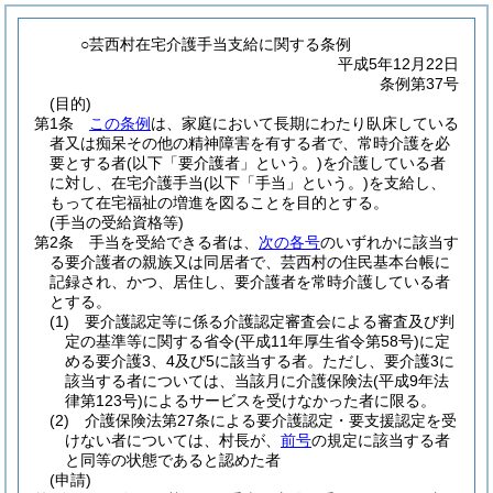
○芸西村在宅介護手当支給に関する条例
平成5年12月22日
条例第37号
(目的)
第1条
この条例
は、家庭において長期にわたり臥床している
者又は痴呆その他の精神障害を有する者で、常時介護を必
要とする者
(以下「要介護者」という。)
を介護している者
に対し、在宅介護手当
(以下「手当」という。)
を支給し、
もって在宅福祉の増進を図ることを目的とする。
(手当の受給資格等)
第2条
手当を受給できる者は、
次の各号
のいずれかに該当す
る要介護者の親族又は同居者で、芸西村の住民基本台帳に
記録され、かつ、居住し、要介護者を常時介護している者
とする。
(1)
要介護認定等に係る介護認定審査会による審査及び判
定の基準等に関する省令
(平成11年厚生省令第58号)
に定
める要介護3、4及び5に該当する者。
ただし、要介護3に
該当する者については、当該月に介護保険法
(平成9年法
律第123号)
によるサービスを受けなかった者に限る。
(2)
介護保険法第27条による要介護認定・要支援認定を受
けない者については、村長が、
前号
の規定に該当する者
と同等の状態であると認めた者
(申請)