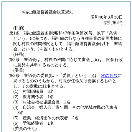
○福祉館運営審議会設置規則
昭和48年3月30日
規則第3号
(目的)
第1条
福祉館設置条例
(昭和47年条例第20号。以下「条例」
という。)
に基づき、福祉館の行なう各種事業の企画実施に
関し村長の諮問機関として、福祉館運営審議会
(以下「審議
会」という。)
を置くものとする。
(任務)
第2条
審議会は、村長の諮問に応じて審議し又は、関係行政
に意見を具申するものとする。
(委員)
第3条
審議会の委員
(以下「委員」という。)
は、
次の各号
に
掲げるもののうちから、村長が任命又は委嘱するものと
し、その定数は11名とする。
(1)
村関係職員 3名
(2)
教育関係者 1名
(3)
村社会福祉協議会長 1名
(4)
自治会、婦人会、青年団、その他地域住民の代表者
3名
(5)
産業、経済団体の代表者 2名
(6)
学識経験者 1名
(委員の任期)