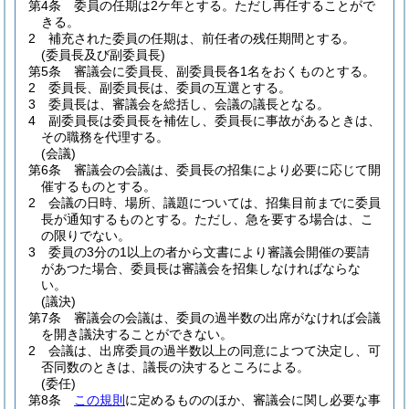
第4条
委員の任期は2ケ年とする。
ただし再任することがで
きる。
2
補充された委員の任期は、前任者の残任期間とする。
(委員長及び副委員長)
第5条
審議会に委員長、副委員長各1名をおくものとする。
2
委員長、副委員長は、委員の互選とする。
3
委員長は、審議会を総括し、会議の議長となる。
4
副委員長は委員長を補佐し、委員長に事故があるときは、
その職務を代理する。
(会議)
第6条
審議会の会議は、委員長の招集により必要に応じて開
催するものとする。
2
会議の日時、場所、議題については、招集目前までに委員
長が通知するものとする。
ただし、急を要する場合は、こ
の限りでない。
3
委員の3分の1以上の者から文書により審議会開催の要請
があつた場合、委員長は審議会を招集しなければならな
い。
(議決)
第7条
審議会の会議は、委員の過半数の出席がなければ会議
を開き議決することができない。
2
会議は、出席委員の過半数以上の同意によつて決定し、可
否同数のときは、議長の決するところによる。
(委任)
第8条
この規則
に定めるもののほか、審議会に関し必要な事