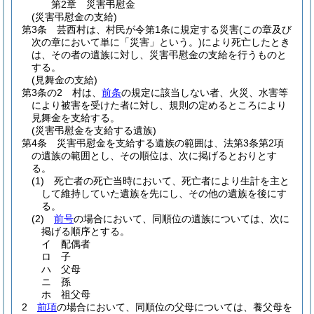
第2章
災害弔慰金
(災害弔慰金の支給)
第3条
芸西村は、村民が令第1条に規定する災害
(この章及び
次の章において単に「災害」という。)
により死亡したとき
は、その者の遺族に対し、災害弔慰金の支給を行うものと
する。
(見舞金の支給)
第3条の2
村は、
前条
の規定に該当しない者、火災、水害等
により被害を受けた者に対し、規則の定めるところにより
見舞金を支給する。
(災害弔慰金を支給する遺族)
第4条
災害弔慰金を支給する遺族の範囲は、法第3条第2項
の遺族の範囲とし、その順位は、次に掲げるとおりとす
る。
(1)
死亡者の死亡当時において、死亡者により生計を主と
して維持していた遺族を先にし、その他の遺族を後にす
る。
(2)
前号
の場合において、同順位の遺族については、次に
掲げる順序とする。
イ
配偶者
ロ
子
ハ
父母
ニ
孫
ホ
祖父母
2
前項
の場合において、同順位の父母については、養父母を