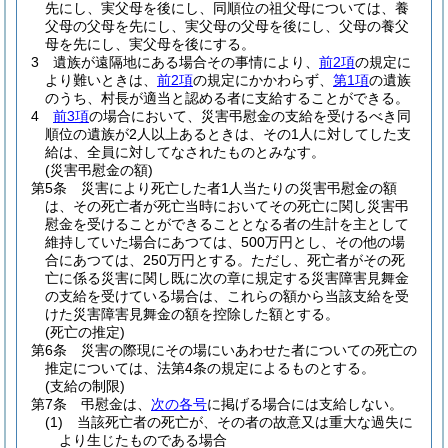
先にし、実父母を後にし、同順位の祖父母については、養
父母の父母を先にし、実父母の父母を後にし、父母の養父
母を先にし、実父母を後にする。
3
遺族が遠隔地にある場合その事情により、
前2項
の規定に
より難いときは、
前2項
の規定にかかわらず、
第1項
の遺族
のうち、村長が適当と認める者に支給することができる。
4
前3項
の場合において、災害弔慰金の支給を受けるべき同
順位の遺族が2人以上あるときは、その1人に対してした支
給は、全員に対してなされたものとみなす。
(災害弔慰金の額)
第5条
災害により死亡した者1人当たりの災害弔慰金の額
は、その死亡者が死亡当時においてその死亡に関し災害弔
慰金を受けることができることとなる者の生計を主として
維持していた場合にあつては、500万円とし、その他の場
合にあつては、250万円とする。
ただし、死亡者がその死
亡に係る災害に関し既に次の章に規定する災害障害見舞金
の支給を受けている場合は、これらの額から当該支給を受
けた災害障害見舞金の額を控除した額とする。
(死亡の推定)
第6条
災害の際現にその場にいあわせた者についての死亡の
推定については、法第4条の規定によるものとする。
(支給の制限)
第7条
弔慰金は、
次の各号
に掲げる場合には支給しない。
(1)
当該死亡者の死亡が、その者の故意又は重大な過失に
より生じたものである場合