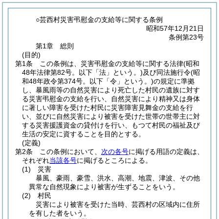
○芸西村災害弔慰金の支給等に関する条例
昭和57年12月21日
条例第23号
第1章
総則
(目的)
第1条
この条例は、災害弔慰金の支給等に関する法律
(昭和
48年法律第82号。以下「法」という。)
及び同法施行令
(昭
和48年政令第374号。以下「令」という。)
の規定に準拠
し、暴風雨等の自然災害により死亡した村民の遺族に対す
る災害弔慰金の支給を行い、自然災害により精神又は身体
に著しい障害を受けた村民に災害障害見舞金の支給を行
い、並びに自然災害により被害を受けた世帯の世帯主に対
する災害援護資金の貸付けを行い、もつて村民の福祉及び
生活の安定に資することを目的とする。
(定義)
第2条
この条例において、
次の各号
に掲げる用語の定義は、
それぞれ
当該各号
に掲げるところによる。
(1)
災害
暴風、豪雨、豪雪、洪水、高潮、地震、津波、その他
異常な自然現象により被害が生ずることをいう。
(2)
村民
災害により被害を受けた当時、芸西村の区域内に住所
を有した者をいう。