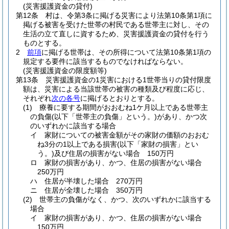
(災害援護資金の貸付)
第12条
村は、令第3条に掲げる災害により法第10条第1項に
掲げる被害を受けた世帯の村民である世帯主に対し、その
生活の立て直しに資するため、災害援護資金の貸付を行う
ものとする。
2
前項
に掲げる世帯は、その所得について法第10条第1項の
規定する要件に該当するものでなければならない。
(災害援護資金の限度額等)
第13条
災害援護資金の1災害における1世帯当りの貸付限度
額は、災害による当該世帯の被害の種類及び程度に応じ、
それぞれ
次の各号
に掲げるとおりとする。
(1)
療養に要する期間がおおむね1ケ月以上である世帯主
の負傷
(以下「世帯主の負傷」という。)
があり、かつ次
のいずれかに該当する場合
イ
家財についての被害金額がその家財の価額のおおむ
ね3分の1以上である損害
(以下「家財の損害」とい
う。)
及び住居の損害がない場合 150万円
ロ
家財の損害があり、かつ、住居の損害がない場合
250万円
ハ
住居が半壊した場合 270万円
ニ
住居が全壊した場合 350万円
(2)
世帯主の負傷がなく、かつ、次のいずれかに該当する
場合
イ
家財の損害があり、かつ、住居の損害がない場合
150万円