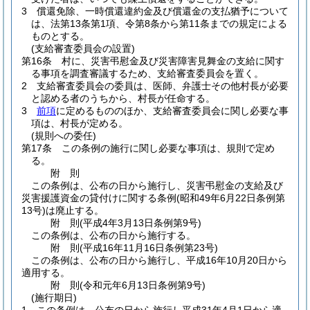
3
償還免除、一時償還違約金及び償還金の支払猶予について
は、法第13条第1項、令第8条から第11条までの規定による
ものとする。
(支給審査委員会の設置)
第16条
村に、災害弔慰金及び災害障害見舞金の支給に関す
る事項を調査審議するため、支給審査委員会を置く。
2
支給審査委員会の委員は、医師、弁護士その他村長が必要
と認める者のうちから、村長が任命する。
3
前項
に定めるもののほか、支給審査委員会に関し必要な事
項は、村長が定める。
(規則への委任)
第17条
この条例の施行に関し必要な事項は、規則で定め
る。
附
則
この条例は、公布の日から施行し、災害弔慰金の支給及び
災害援護資金の貸付けに関する条例
(昭和49年6月22日条例第
13号)
は廃止する。
附
則
(平成4年3月13日
条例第9号)
この条例は、公布の日から施行する。
附
則
(平成16年11月16日
条例第23号)
この条例は、公布の日から施行し、平成16年10月20日から
適用する。
附
則
(令和元年6月13日
条例第9号)
(施行期日)