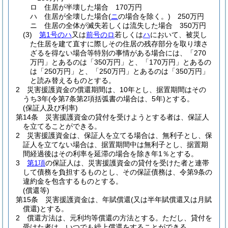
ロ
住居が半壊した場合 170万円
ハ
住居が全壊した場合
(
ニ
の場合を除く。)
250万円
ニ
住居の全体が滅失若しくは流失した場合 350万円
(3)
第1号のハ
又は
前号のロ
若しくは
ハ
において、被災し
た住居を建て直すに際しその住居の残存部分を取り壊さ
ざるを得ない場合等特別の事情がある場合には、「270
万円」とあるのは「350万円」と、「170万円」とあるの
は「250万円」と、「250万円」とあるのは「350万円」
と読み替えるものとする。
2
災害援護資金の償還期間は、10年とし、据置期間はその
うち3年
(令第7条第2項括弧書の場合は、5年)
とする。
(保証人及び利率)
第14条
災害援護資金の貸付を受けようとする者は、保証人
を立てることができる。
2
災害援護資金は、保証人を立てる場合は、無利子とし、保
証人を立てない場合は、据置期間中は無利子とし、据置期
間経過後はその利率を延滞の場合を除き年1％とする。
3
第1項
の保証人は、災害援護資金の貸付を受けた者と連帯
して債務を負担するものとし、その保証債務は、令第9条の
違約金を包含するものとする。
(償還等)
第15条
災害援護資金は、年賦償還
(又は半年賦償還又は月賦
償還)
とする。
2
償還方法は、元利均等償還の方法とする。
ただし、貸付を
受けた者は、いつでも繰上償還をすることができる。