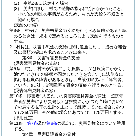
(2)
令第2条に規定する場合
(3)
災害に際し、村長の避難の指示に従わなかつたこと。
その他の特別の事情があるため、村長が支給を不適当と
認めた場合
(支給の手続)
第8条
村長は、災害弔慰金の支給を行うべき事由があると認
めるときは、規則で定めるところにより支給を行うものと
する。
2
村長は、災害弔慰金の支給に関し遺族に対し、必要な報告
又は書類の提出を求めることが出来る。
第3章
災害障害見舞金の支給
(災害障害見舞金の支給)
第9条
村は、村民が災害により負傷し、又は疾病にかかり、
治つたとき
(その症状が固定したときを含む。)
に法別表に
掲げる程度の障害があるときは、当該住民
(以下「障害者」
という。)
に対し災害障害見舞金の支給を行うものとする。
(災害障害見舞金の額)
第10条
障害者1人当たりの災害障害見舞金の額は、当該障
害者が災害により負傷し又は疾病にかかつた当時において
その属する世帯の生計を主として維持していた場合にあつ
ては250万円、その他の場合にあつては、125万円とする。
(準用規定)
第11条
第7条
及び
第8条
の規定は、災害見舞金について準用
する。
第4章
災害援護資金の貸付