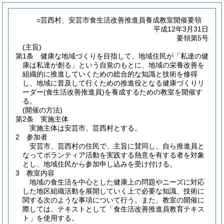
○芸西村、安芸市食生活改善推進員養成教室開催要領
平成12年3月31日
要領第5号
(主旨)
第1条
健康な地域づくりを目指して、地域住民が「私達の健
康は私達が創る」という自覚のもとに、地域の栄養改善を
組織的に推進していくための総合的な知識と技術を修得
し、地域に普及して行くための推進役となる健康づくりリ
ーダー
(食生活改善推進員)
を養成するための教室を開催す
る。
(開催の方法)
第2条
実施主体
実施主体は安芸市、芸西村とする。
2
参加者
安芸市、芸西村の住民で、主旨に賛同し、自ら推進員と
なってボランティア活動を実践する熱意を有する者を対象
とし、地域住民から参加申し込みを受け付ける。
3
教室内容
地域の食生活を中心とした健康上の問題やニーズに対応
した地区組織活動を展開していく上で必要な知識、技術に
関する次のような事項について行う。また、教室の開催に
際しては、テキストとして「食生活改善推進員教育テキス
ト」を使用する。