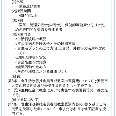
(1)
形式
講義及び実習
(2)
講習時間
40時間以上
(3)
講師
医師、管理栄養士
(栄養士)
、保健師等健康づくりのた
めの専門的な知識を有する者
(4)
講習内容
○生活習慣病の概要
○主な疾病の危険因子とその軽減方法
○食生活プランの立て方
(加工食品、外食等の活用を含め
て)
○調理の理論と実習
○食品衛生等の知識
○組織活動の進め方
○その他地域における健康づくり
(経費)
第3条
食生活改善推進員養成教室の運営費については安芸市
と芸西村負担金及び受講生負担金をもって充てる。
2
受講生負担金は教室において実施する実習費等の一部に充
てる。
(修了者について)
第4条
食生活改善推進員養成教室受講内容の8割を越える時
間数を受講した者について、市または村長は修了証書を授
与する。