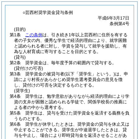
○芸西村奨学資金貸与条例
平成6年3月17日
条例第4号
(目的)
第1条
この条例
は、引き続き1年以上芸西村に住所を有する
者の子女の内、優秀な学生で経済的理由により、就学困難
と認められる者に対し、学資を貸与して就学を援助し、有
為な人材育成に寄与することを目的とする。
(貸与)
第2条
奨学資金は、毎年度予算の範囲内で貸与する。
(貸付けの可否)
第3条
奨学資金の被貸与者
(以下「奨学生」という。)
は、申
請により村長があらかじめ奨学生選考委員会の意見を徴
し、貸付けの可否を決定するものとする。
(奨学生)
第4条
奨学生は、勉学意欲がありながら経済的理由により学
資の支弁が困難と認められる学徒で、関係学校長の推薦に
よる者の中から選考する。
第5条
奨学生は、貸与を受けた奨学資金を返済する義務を負
うものとする。
第6条
奨学生が休学したときは、奨学資金の貸与を休止又は
中止することができる。
奨学生が中途退学したときは、貸
与を中止し、場合により即時貸与金を返済させることがあ