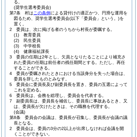
る。
(奨学生選考委員会)
第7条
村は
この条例
による貸付けの適正かつ、円滑な運用を
図るため、奨学生選考委員会
(以下「委員会」という。)
を
置く。
2
委員は、次に掲げる者のうちから村長が委嘱する。
(1)
教育委員
(2)
民生委員
(3)
中学校長
(4)
健康福祉課長
3
委員の任期は2年とし、欠員となりたることにより補充さ
れた委員の任期は前任者の残任期間とする。
ただし、再任
することができる。
4
委員が委嘱されたときにおける当該身分を失った場合は、
委員を辞したものとみなす。
5
委員会に委員長及び副委員長を置き、委員の互選によって
これを定める。
6
委員長は、会務を総理し、委員会を代表する。
7
副委員長は、委員長を補佐し、委員長に事故あるとき、又
は、委員長が欠けたときは、その職務を代理する。
(会議)
第8条
委員会の会議は、委員長が召集し、委員長が会議の議
長となる。
2
委員会は、委員の3分の2以上が出席しなければ会議を開
くことができない。