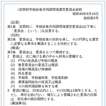
○芸西村学校給食共同調理場運営委員会規程
昭和46年9月16日
規程第3号
(設置)
第1条
芸西村に、学校給食共同調理場運営委員会
(以下単に
「委員会」という。)
を設置する。
(目的)
第2条
委員会は、学校給食の目的を体し、その円滑なる運営
に必要なる事項を審議することを目的とする。
(構成)
第3条
委員会は、委員をもつて構成する。
2
委員は、次に掲げる者の中から村長が委嘱する。
(1)
PTAの役員及び学校の職員
(2)
教育委員会の委員又は職員
(3)
役場の職員及び保健師
(4)
民生委員
(5)
学校医、学校歯科医、学校薬剤師
(6)
農業協同組合の役員又は職員
(7)
その他学識経験を有する者
3
委員の数は、20名以内とし、その任期は2箇年とする。
た
だし、再任を妨げない。
補欠により委嘱された委員の任期
は、前任者の残任期間とする。
(審議事項)