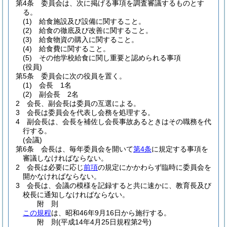
第4条
委員会は、次に掲げる事項を調査審議するものとす
る。
(1)
給食施設及び設備に関すること。
(2)
給食の徹底及び改善に関すること。
(3)
給食物資の購入に関すること。
(4)
給食費に関すること。
(5)
その他学校給食に関し重要と認められる事項
(役員)
第5条
委員会に次の役員を置く。
(1)
会長 1名
(2)
副会長 2名
2
会長、副会長は委員の互選による。
3
会長は委員会を代表し会務を処理する。
4
副会長は、会長を補佐し会長事故あるときはその職務を代
行する。
(会議)
第6条
会長は、毎年委員会を開いて
第4条
に規定する事項を
審議しなければならない。
2
会長は必要に応じ
前項
の規定にかかわらず臨時に委員会を
開かなければならない。
3
会長は、会議の模様を記録すると共に速かに、教育長及び
校長に通知しなければならない。
附
則
この規程
は、昭和46年9月16日から施行する。
附
則
(平成14年4月25日
規程第2号)