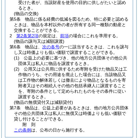
受けた者が、当該財産を使用の目的に供しがたいと認め
るとき。
(物品の交換)
第5条
物品に係る経費の低減を図るため、特に必要と認める
ときは、物品を本村以外の者が所有する同一種類の動産と
交換することができる。
2
第2条第2項
の規定は、
前項
の場合にこれを準用する。
(物品の譲与又は減額譲渡)
第6条
物品は、
次の各号
の一に該当するときは、これを譲与
し又は時価よりも低い価額で譲渡することができる。
(1)
公益上の必要に基づき、他の地方公共団体その他公共
団体又は私人に物品を譲渡するとき。
(2)
公用又は公共用に供するため寄附を受けた物品又は工
作物のうち、その用途を廃止した場合には、当該物品又
は工作物の解体若しくは撤去により物品となるものを寄
附者又はその相続人その他の包括承継人に譲渡すること
を、寄附の条件として定められたものをその条件に従い
譲渡するとき。
(物品の無償貸付又は減額貸付)
第7条
物品は、公益上必要があるときは、他の地方公共団体
その他公共団体又は私人に無償又は時価よりも低い価額で
貸し付けることができる。
附
則
この条例
は、公布の日から施行する。