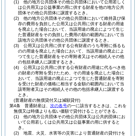
(1)
他の地方公共団体その他公共団体において公用若しく
は公共用又は公益事業の用に供する財産を他の地方公共
団体その他公共団体に譲渡するとき。
(2)
他の地方公共団体その他公共団体において維持及び保
存の費用を負担した公用又は公共用に供する財産の用途
を廃止した場合において、当該用途の廃止によつて生じ
た普通財産をその負担した費用の額の範囲内において当
該地方公共団体その他公共団体に譲渡するとき。
(3)
公用又は公共用に供する公有財産のうち寄附に係るも
のの用途を廃止した場合において、当該用途の廃止によ
つて生じた普通財産をその寄附者又はその相続人その他
の包括承継人に譲渡するとき。
(4)
公用又は公共用に供する公有財産の用途に代るべき他
の財産の寄附を受けたため、その用途を廃止した場合に
おいて、当該用途の廃止によつて生じた普通財産を寄附
を受けた財産の価格に相当する金額の範囲内において当
該寄附者又はその相続人その他の包括承継人に譲渡する
とき。
(普通財産の無償貸付又は減額貸付)
第4条
普通財産は、
次の各号
の一に該当するときは、これを
無償又は時価よりも低い価額で貸付けることができる。
(1)
他の地方公共団体その他公共団体又は公共的団体にお
いて公用若しくは公共用又は公益事業の用に供すると
き。
(2)
地震、火災、水害等の災害により普通財産の貸付けを