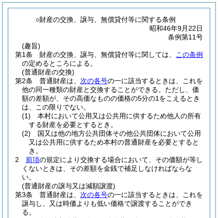
○財産の交換、譲与、無償貸付等に関する条例
昭和46年9月22日
条例第11号
(趣旨)
第1条
財産の交換、譲与、無償貸付等に関しては、
この条例
の定めるところによる。
(普通財産の交換)
第2条
普通財産は、
次の各号
の一に該当するときは、これを
他の同一種類の財産と交換することができる。
ただし、価
額の差額が、その高価なものの価格の5分の1をこえるとき
は、この限りでない。
(1)
本村において公用又は公共用に供するため他人の所有
する財産を必要とするとき。
(2)
国又は他の地方公共団体その他公共団体において公用
又は公共用に供するため本村の普通財産を必要とすると
き。
2
前項
の規定により交換する場合において、その価額が等し
くないときは、その差額を金銭で補足しなければならな
い。
(普通財産の譲与又は減額譲渡)
第3条
普通財産は、
次の各号
の一に該当するときは、これを
譲与し、又は時価よりも低い価格で譲渡することができ
る。