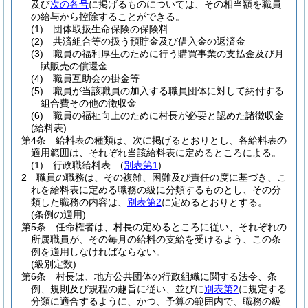
及び
次の各号
に掲げるものについては、その相当額を職員
の給与から控除することができる。
(1)
団体取扱生命保険の保険料
(2)
共済組合等の扱う預貯金及び借入金の返済金
(3)
職員の福利厚生のために行う購買事業の支払金及び月
賦販売の償還金
(4)
職員互助会の掛金等
(5)
職員が当該職員の加入する職員団体に対して納付する
組合費その他の徴収金
(6)
職員の福祉向上のために村長が必要と認めた諸徴収金
(給料表)
第4条
給料表の種類は、次に掲げるとおりとし、各給料表の
適用範囲は、それぞれ当該給料表に定めるところによる。
(1)
行政職給料表
(
別表第1
)
2
職員の職務は、その複雑、困難及び責任の度に基づき、こ
れを給料表に定める職務の級に分類するものとし、その分
類した職務の内容は、
別表第2
に定めるとおりとする。
(条例の適用)
第5条
任命権者は、村長の定めるところに従い、それぞれの
所属職員が、その毎月の給料の支給を受けるよう、この条
例を適用しなければならない。
(級別定数)
第6条
村長は、地方公共団体の行政組織に関する法令、条
例、規則及び規程の趣旨に従い、並びに
別表第2
に規定する
分類に適合するように、かつ、予算の範囲内で、職務の級