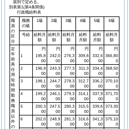
規則で定める。
別表第1
(第4条関係)
行政職給料表
職
職務
1級
2級
3級
4級
5級
6級
員
の級
の
号給
給料月
給料月
給料月
給料
給料
給料月
区
額
額
額
月額
月額
額
分
定
円
円
円
円
円
円
年
1
195,8
242,0
276,3
309,8
332,6
366,80
前
00
00
00
00
00
0
再
2
196,9
243,3
277,3
311,3
334,4
368,50
任
00
00
00
00
00
0
用
短
3
198,1
244,7
278,3
312,7
336,2
370,10
時
00
00
00
00
00
0
間
4
199,2
246,1
279,3
314,1
337,9
371,70
勤
00
00
00
00
00
0
務
職
5
200,3
247,5
280,3
315,5
339,6
373,30
員
00
00
00
00
00
0
以
6
202,0
248,9
281,3
316,6
341,3
375,10
外
00
00
00
00
00
0
の