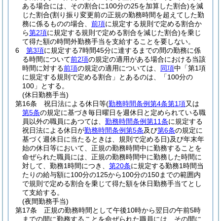
ある場合には、その割合に100分の25を加算した割合)
を減
じた割合
(割り振り変更前の正規の勤務時間を超えてした勤
務に係るものの場合、
前項
に規定する規則で定める割合か
ら
第2項
に規定する規則で定める割合を減じた割合)
を乗じ
て得た額の時間外勤務手当を支給することを要しない。
6
第3項
に規定する7時間45分に達するまでの間の勤務に係
る時間について
前2項
の規定の適用がある場合における当該
時間に対する
前項
の規定の適用については、
同項
中「第1項
に規定する規則で定める割合」とあるのは、「100分の
100」とする。
(休日勤務手当)
第16条
祝日法による休日等
(
勤務時間条例第4条第1項
又は
第5条
の規定に基づき毎日曜日を週休日と定められている職
員以外の職員にあつては、
勤務時間条例第11条
に規定する
祝日法による休日が
勤務時間条例第5条
及び
第6条
の規定に
基づく週休日に当たるときは、規則で定める日)
及び年末年
始の休日等において、正規の勤務時間中に勤務することを
命ぜられた職員には、正規の勤務時間中に勤務した時間に
対して、勤務1時間につき、
第20条
に規定する勤務1時間当
たりの給与額に100分の125から100分の150までの範囲内
で規則で定める割合を乗じて得た額を休日勤務手当てとし
て支給する。
(夜間勤務手当)
第17条
正規の勤務時間として午後10時から翌日の午前5時
までの間に勤務することを命ぜられた職員には、その間に