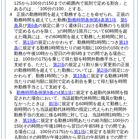
125から100分の150までの範囲内で規則で定める割合」と
あるのは、「100分の100」とする。
4
正規の勤務時間を超えて勤務することを命ぜられ、正規の
勤務時間を超えてした勤務
(
勤務時間条例第4条第1項
、
第5
条
及び
第6条
の規定に基づく週休日における勤務のうち規則
で定めるものを除く。)
の時間が1箇月について60時間を超
えた職員には、その60時間を超えて勤務した前時間に対し
て、
第1項
の規定にかかわらず、勤務時間1時間につき
第19
条
に規定する勤務1時間当たりの給与額に100分の150
(その
勤務が午後10時から翌日の午前5時までの間である場合に
は、100分の175)
を乗じて得た額を時間外勤務手当として
支給する。
ただし、
第2項
の規定より割り振り変更前の正規
の勤務時間を超えてした勤務については、
第2項
の規定にか
かわらず、勤務1時間につき、
第19条
に規定する勤務1時間
当たりの給与額に規則で定める割合を乗じて得た額を時間
外勤務手当として支給する。
5
勤務時間条例第9条の4第1項
に規定する超勤代休時間を指
定された場合において、当該超勤代休時間に職員が勤務し
なかったときは、
前項
に規定する60時間を超えて勤務した
前時間のうち当該超勤代休時間の指定に代えられた時間外
勤務手当の支給に係る時間に対しては、当該時間1時間につ
き、
第19条
に規定する勤務1時間あたりの給与額に100分の
150
(その時間が午後10時から翌日の午前5時までの間であ
る場合には、100分の175)
から
第1項
に規定する規則で定め
る割合
(その時間が午後10時から翌日の午前5時までの間で