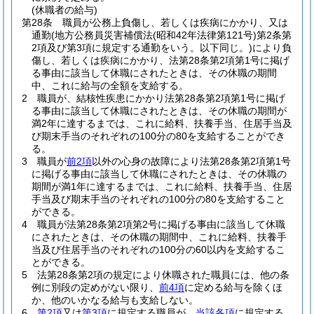
(休職者の給与)
第28条
職員が公務上負傷し、若しくは疾病にかかり、又は
通勤
(地方公務員災害補償法
(昭和42年法律第121号)
第2条第
2項及び第3項に規定する通勤をいう。以下同じ。)
により負
傷し、若しくは疾病にかかり、法第28条第2項第1号に掲げ
る事由に該当して休職にされたときは、その休職の期間
中、これに給与の全額を支給する。
2
職員が、結核性疾患にかかり法第28条第2項第1号に掲げ
る事由に該当して休職にされたときは、その休職の期間が
満2年に達するまでは、これに給料、扶養手当、住居手当及
び期末手当のそれぞれの100分の80を支給することができ
る。
3
職員が
前2項
以外の心身の故障により法第28条第2項第1号
に掲げる事由に該当して休職にされたときは、その休職の
期間が満1年に達するまでは、これに給料、扶養手当、住居
手当及び期末手当のそれぞれの100分の80を支給すること
ができる。
4
職員が法第28条第2項第2号に掲げる事由に該当して休職
にされたときは、その休職の期間中、これに給料、扶養手
当及び住居手当のそれぞれの100分の60以内を支給するこ
とができる。
5
法第28条第2項の規定により休職された職員には、他の条
例に別段の定めがない限り、
前4項
に定める給与を除くほ
か、他のいかなる給与も支給しない。
6
第2項
又は
第3項
に規定する職員が、
当該各項
に規定する