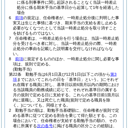
に係る刑事事件に関し起訴されることなく当該一時差止
処分に係る期末手当の基準日から起算して1年を経過した
場合
6
前項
の規定は、任命権者が、一時差止処分後に判明した事
実又は生じた事情に基づき、期末手当の支給を差し止める
必要がなくなつたとして当該一時差止処分を取り消すこと
を妨げるものではない。
7
任命権者は、一時差止処分を行う場合は、当該一時差止処
分を受けるべき者に対し、当該一時差止処分の際、一時差
止処分の事由を記載した説明書を交付しなければならな
い。
8
前項
に規定するもののほか、一時差止処分に関し必要な事
項は、規則で定める。
(勤勉手当)
第22条
勤勉手当は6月1日及び12月1日
(以下この項から
第3
項
までにおいてこれらの日を「基準日」という。)
にそれぞ
れ在職する職員に対し、基準日以前6箇月以内の期間におけ
る当該職員の勤務成績に応じて、それぞれ基準日の属する
月の規則で定める日に支給する。
これらの基準日前1箇月以
内に退職し、又は死亡した職員
(規則で定める職員を除
く。)
についても、同様とする。
2
勤勉手当の額は、勤勉手当基礎額に、任命権者が規則で定
める基準に従つて定める割合を乗じて得た額とする。
この
場合において、任命権者が支給する勤勉手当の額の、その
者に所属する
次の各号
に掲げる職員の区分ごとの総額は、