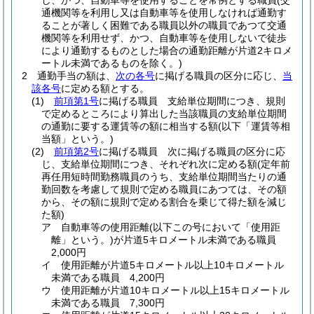
し、かつ、自動車等を使用することを常例とする職員
(交
通機関等を利用し又は自動車等を使用しなければ通勤す
ることが著しく困難である職員以外の職員であつて交通
機関等を利用せず、かつ、自動車等を使用しないで徒歩
により通勤するものとした場合の通勤距離が片道2キロメ
ートル未満であるものを除く。)
2
通勤手当の額は、
次の各号
に掲げる職員の区分に応じ、
当
該各号
に定める額とする。
(1)
前項第1号
に掲げる職員 支給単位期間につき、規則
で定めるところにより算出した当該職員の支給単位期間
の通勤に要する運賃等の額に相当する額
(以下「運賃等相
当額」という。)
(2)
前項第2号
に掲げる職員 次に掲げる職員の区分に応
じ、支給単位期間につき、それぞれ次に定める額
(定年前
再任用短時間勤務職員のうち、支給単位期間当たりの通
勤回数を考慮して規則で定める職員にあつては、その額
から、その額に規則で定める割合を乗じて得た額を減じ
た額)
ア
自動車等の使用距離
(以下この号において「使用距
離」という。)
が片道5キロメートル未満である職員
2,000円
イ
使用距離が片道5キロメートル以上10キロメートル
未満である職員 4,200円
ウ
使用距離が片道10キロメートル以上15キロメートル
未満である職員 7,300円