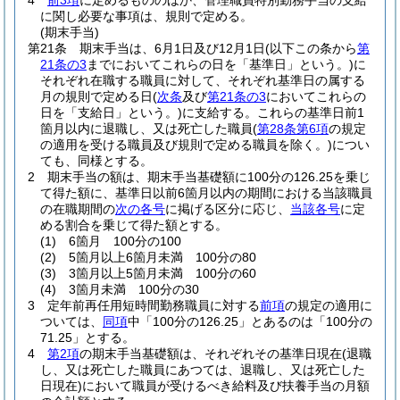
4
前3項
に定めるもののほか、管理職員特別勤務手当の支給
に関し必要な事項は、規則で定める。
(期末手当)
第21条
期末手当は、6月1日及び12月1日
(以下この条から
第
21条の3
までにおいてこれらの日を「基準日」という。)
に
それぞれ在職する職員に対して、それぞれ基準日の属する
月の規則で定める日
(
次条
及び
第21条の3
においてこれらの
日を「支給日」という。)
に支給する。
これらの基準日前1
箇月以内に退職し、又は死亡した職員
(
第28条第6項
の規定
の適用を受ける職員及び規則で定める職員を除く。)
につい
ても、同様とする。
2
期末手当の額は、期末手当基礎額に100分の126.25を乗じ
て得た額に、基準日以前6箇月以内の期間における当該職員
の在職期間の
次の各号
に掲げる区分に応じ、
当該各号
に定
める割合を乗じて得た額とする。
(1)
6箇月 100分の100
(2)
5箇月以上6箇月未満 100分の80
(3)
3箇月以上5箇月未満 100分の60
(4)
3箇月未満 100分の30
3
定年前再任用短時間勤務職員に対する
前項
の規定の適用に
ついては、
同項
中「100分の126.25」とあるのは「100分の
71.25」とする。
4
第2項
の期末手当基礎額は、それぞれその基準日現在
(退職
し、又は死亡した職員にあつては、退職し、又は死亡した
日現在)
において職員が受けるべき給料及び扶養手当の月額