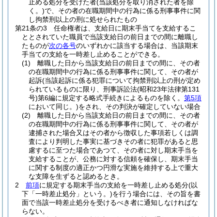
止める処分を受けた者
(当該処分を取り消された者を除
く。)
で、その者の在職期間中の行為に係る刑事事件に関
し拘禁刑以上の刑に処せられたもの
第21条の3
任命権者は、支給日に期末手当てを支給するこ
ととされていた職員で当該支給日の前日までの間に離職し
たものが
次の各号
のいずれかに該当する場合は、当該期末
手当ての支給を一時差し止めることができる。
(1)
離職した日から当該支給日の前日までの間に、その者
の在職期間中の行為に係る刑事事件に関して、その者が
起訴
(当該起訴に係る犯罪について拘禁刑以上の刑が定め
られているものに限り、刑事訴訟法
(昭和23年法律第131
号)
第6編に規定する略式手続きによるものを除く。
第5項
において同じ。)
をされ、その判決が確定していない場合
(2)
離職した日から当該支給日の前日までの間に、その者
の在職期間中の行為に係る刑事事件に関して、その者が
逮捕された場合又はその者から徴収した事項若しくは調
査により判明した事実に基づきその者に犯罪があると思
慮するに至つた場合であつて、その者に対し期末手当を
支給することが、公務に対する信頼を確保し、期末手当
に関する制度の適正かつ円滑な実施を維持する上で重大
な支障を生ずると認めるとき。
2
前項
に規定する期末手当の支給を一時差し止める処分
(以
下「一時差止処分」という。)
を行う場合には、その旨を書
面で当該一時差止処分を受けるべき者に通知しなければな
らない。