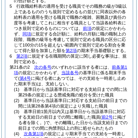
の合計額とする。
5
行政職給料表の適用を受ける職員でその職務の級が3級以
上であるもののうち規則で定めるもの並びに同表以外の各
給料表の適用を受ける職員で職務の複雑、困難及び責任の
度等を考慮してこれに相当する職員として当該各給料表に
つき規則で定めるものについては、
前項
の規定にかかわら
ず、
同項
に規定する合計額に、給料の月額に職の職制上の
段階、職務の級等を考慮して規則で定める職員の区分に応
じて100分の15を超えない範囲内で規則で定める割合を乗
じて得た額を加算した額を
第2項
の期末手当基礎額とする。
6
第2項
に規定する在職期間の算定に関し必要な事項は、規
則で定める。
第21条の2
次の各号
のいずれかに該当する者には、
前条第1
項
の規定にかかわらず、
当該各号
の基準日に係る期末手当
て
(
第4号
に掲げる者にあつては、その支給を一時差し止め
た期末手当)
は、支給しない。
(1)
基準日から当該基準日に対応する支給日までの間に法
第29条の規定による懲戒免職の処分を受けた職員
(2)
基準日から当該基準日に対応する支給日の前日までの
間に法第28条第4項の規定により失職した職員
(3)
基準日前1箇月以内又は基準日から当該基準日に対応
する支給日の前日までの間に離職した職員
(
前2号
に掲げ
る者を除く。)
で、その離職した日から当該支給日までの
前日までの間に拘禁刑以上の刑に処せられたもの
(4)
次条第1項
の規定により期末手当ての支給を一時差し