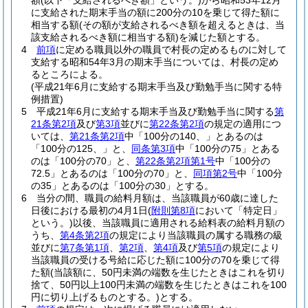
額
(以下「支給されるべき額」という。)
から昭和53年12月
に支給された期末手当の額に200分の10を乗じて得た額に
相当する額
(その額が支給されるべき額を超えるときは、当
該支給されるべき額に相当する額)
を減じた額とする。
4
前項
に定める職員以外の職員で村長の定めるものに対して
支給する昭和54年3月の期末手当については、村長の定め
るところによる。
(平成21年6月に支給する期末手当及び勤勉手当に関する特
例措置)
5
平成21年6月に支給する期末手当及び勤勉手当に関する
第
21条第2項
及び
第3項
並びに
第22条第2項
の規定の適用につ
いては、
第21条第2項
中「100分の140、」とあるのは
「100分の125、」と、
同条第3項
中「100分の75」とある
のは「100分の70」と、
第22条第2項第1号
中「100分の
72.5」とあるのは「100分の70」と、
同項第2号
中「100分
の35」とあるのは「100分の30」とする。
6
当分の間、職員の給料月額は、当該職員が60歳に達した
日後における最初の4月1日
(
附則第8項
において「特定日」
という。)
以後、当該職員に適用される給料表の給料月額の
うち、
第4条第2項
の規定により当該職員の属する職務の級
並びに
第7条第1項
、
第2項
、
第4項
及び
第5項
の規定により
当該職員の受ける号給に応じた額に100分の70を乗じて得
た額
(当該額に、50円未満の端数を生じたときはこれを切り
捨て、50円以上100円未満の端数を生じたときはこれを100
円に切り上げるものとする。)
とする。