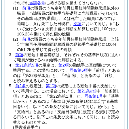
それぞれ
当該各号
に掲げる額を超えてはならない。
(1)
前項
の職員のうち定年前再任用短時間勤務職員以外の
職員 当該職員の勤勉手当基礎額に当該職員がそれぞれ
その基準日現在
(退職し、又は死亡した職員にあつては、
退職し、又は死亡した日現在。
次項
において同じ。)
にお
いて受けるべき扶養手当の月額を加算した額に100分の
106.25を乗じて得た額の総額
(2)
前項
の職員のうち定年前再任用短時間勤務職員 当該
定年前再任用短時間勤務職員の勤勉手当基礎額に100分
の51.25を乗じて得た額の総額
3
前項
の勤勉手当基礎額は、それぞれその基準日現在におい
て職員が受けるべき給料の月額とする。
4
第21条第5項
の規定は、
第2項
の勤勉手当基礎額について
準用する。
この場合において、
同条第5項
中「前項」とある
のは「第22条第3項」と、「合計額」とあるのは「月額」
と読み替えるものとする。
5
前2条
の規定は、
第1項
の規定による勤勉手当の支給につ
いて準用する。
この場合において、
第21条の2
中「前条第1
項」とあるのは、「第22条第1項」と、
同条第1号
中「基準
日から」とあるのは「基準日
(第22条第1項に規定する基準
日をいう。以下この条及び次条において同じ。)
から」と、
「支給日」とあるのは「支給日
(同項に規定する規則で定め
る日をいう。以下この条及び次条において同じ。)
」と読み
替えるものとする。
(災害派遣手当)