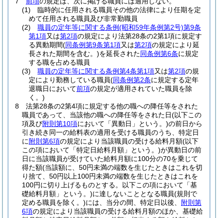
7
前項
の規定は、次に掲げる職員には適用しない。
(1)
臨時的に任用される職員その他の法律により任期を定
めて任用される職員及び非常勤職員
(2)
職員の定年等に関する条例
(昭和59年条例第2号)
第9条
第1項
又は
第2項
の規定により法第28条の2第1項に規定す
る異動期間
(
同条例第9条第1項
又は
第2項
の規定により延
長された期間を含む。)
を延長された
同条例第6条
に規定
する職を占める職員
(3)
職員の定年等に関する条例第4条第1項
又は
第2項
の規
定により勤務している職員
(
同条例第2条
に規定する定年
退職日において
前項
の規定が適用されていた職員を除
く。)
8
法第28条の2第4項に規定する他の職への降任等をされた
職員であって、当該他の職への降任等をされた日
(以下この
項及び
附則第10項
において「異動日」という。)
の前日から
引き続き同一の給料表の適用を受ける職員のうち、特定日
に
附則第6項
の規定により当該職員の受ける給料月額
(以下
この項において「特定日給料月額」という。)
が異動日の前
日に当該職員が受けていた給料月額に100分の70を乗じて
得た額
(当該額に、50円未満の端数を生じたときはこれを切
り捨て、50円以上100円未満の端数を生じたときはこれを
100円に切り上げるものとする。以下この項において「基
礎給料月額」という。)
に達しないこととなる職員
(規則で
定める職員を除く。)
には、当分の間、特定日以後、
附則第
6項
の規定により当該職員の受ける給料月額のほか、基礎給