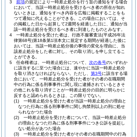
3
前項
の規定により一時差止処分を行う旨の通知をする場合
において、当該一時差止処分を受けるべき者の所在が知れ
ないときは、通知をすべき内容を広報に掲載することをも
つて通知に代えることができる。
この場合においては、そ
の掲載した日から起算して2週間を経過した日に、通知が当
該一時差止処分を受けるべき者に到達したものとみなす。
4
一時差止処分を受けた者は、行政不服審査法
(平成26年法
律第68号)
第18条第1項本文に規定する期間が経過した後に
おいては、当該一時差止処分後の事情の変化を理由に、当
該差止処分をした者に対し、その取り消しを申し立てるこ
とができる。
5
任命権者は、一時差止処分について、
次の各号
のいずれか
に該当するに至つた場合には、速やかに当該一時差止処分
を取り消さなければならない。
ただし、
第3号
に該当する場
合において、一時差止処分を受けた者がその者の在職期間
中の行為に係る刑事事件に関し現に逮捕されているときそ
の他これを取り消すことが一時差止処分の目的に明らかに
反すると認められるときは、この限りでない。
(1)
一時差止処分を受けた者が当該一時差止処分の理由と
なつた行為に係る刑事事件に関し拘禁刑以上の刑に処せ
られなかつた場合
(2)
一時差止処分を受けた者について、当該一時差止処分
の理由となつた行為に係る刑事事件につき公訴を提起し
ない処分があつた場合
(3)
一時差止処分を受けた者がその者の在職期間中の行為