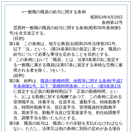
○一般職の職員の給与に関する条例
昭和53年9月29日
条例第12号
芸西村一般職の職員の給与に関する条例(昭和35年条例第5
号)を全文改正する。
(目的)
第1条
この条例は、地方公務員法
(昭和25年法律第261号。
以下「法」という。)
第24条第5項の規定に基づき、職員の
給与について必要な事項を定めることを目的とする。
2
この条例において「職員」とは、法第3条第2項に規定す
る一般職に属する職員
(法第57条に規定する単純な労務に雇
用される者を除く。)
をいう。
(給料)
第2条
給料は、
職員の勤務時間、休暇等に関する条例
(平成7
年条例第1号。以下「勤務時間条例」という。)
第9条第1項
に規定する正規の勤務時間
(以下「正規の勤務時間」とい
う。)
による勤務に対する報酬であつて、この条例に定める
管理職手当、扶養手当、住居手当、通勤手当、特殊勤務手
当、時間外勤務手当、宿日直手当、管理職員特別勤務手
当、期末手当、勤勉手当及び災害派遣手当、初任給調整手
当、調整手当を除いたものとする。
第3条
職員の給与は、職員にその全額を支払わなければなら
ない。
ただし、法律又は他の条例に別段の定めがある場合