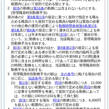
範囲内において規則で定める額とする。
2
前項
の勤務は
第16条
の勤務には含まれないものとする。
(管理職員特別勤務手当)
第20条の2
第9条第1項
の規定に基づく規則で指定する職を
占める職員のうち規則で定める職員が臨時又は緊急の必要
その他公務の運営の必要により
勤務時間条例第4条第1項
、
第5条
及び
第6条
の規定に基づく週休日又は祝日法による休
日等若しくは年末年始の休日等
(
次項
において「週休日等」
という。)
に勤務をした場合は、当該職員には、管理職員特
別勤務手当を支給する。
2
前項
に規定する場合のほか、
第9条第1項
の規定による規
則で定める職にある者が災害への対処その他の臨時又は緊
急の必要により午後10時から翌日の午前5時までの間
(週休
日等に含まれる時間を除く。)
であって正規の勤務時間以外
の時間に勤務をした場合は、当該職員には、管理職員特別
勤務手当を支給する。
3
管理職員特別勤務手当の額は、
次の各号
に掲げる場合の区
分に応じ、
当該各号
に定める額とする。
(1)
第1項
に規定する場合
同項
の勤務1回につき、12,000
円を超えない範囲内において規則で定める額
(
同項
の勤務
に従事する時間帯を考慮して規則で定める勤務にあって
は、その額に100分の150を乗じて得た額)
(2)
前項
に規定する場合
同項
の勤務1回につき、6,000円
を超えない範囲内において規則で定める額