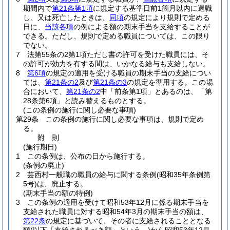
期間内で
第21条第1項
に規定する基準日前1箇月以内に退職
し、又は死亡したときは、
同項
の規定により規則で定める
日に、
当該各項
の例による額の期末手当を支給することが
できる。
ただし、規則で定める職員については、この限り
でない。
7
法第55条の2第1項ただし書の許可を受けた職員には、そ
の許可が効力を有する間は、いかなる給与も支給しない。
8
第6項
の規定の適用を受ける職員の期末手当の支給につい
ては、
第21条の2
及び
第21条の3
の規定を準用する。
この場
合において、
第21条の2
中「前条第1項」とあるのは、「第
28条第6項」と読み替えるものとする。
(この条例の施行に関し必要な事項)
第29条
この条例の施行に関し必要な事項は、規則で定め
る。
附
則
(施行期日)
1
この条例は、公布の日から施行する。
(条例の廃止)
2
芸西村一般職の職員の給与に関する条例
(昭和35年条例第
5号)
は、廃止する。
(期末手当の額の特例)
3
この条例の適用を受けて昭和53年12月に係る期末手当を
支給された職員に対する昭和54年3月の期末手当の額は、
第22条
の規定に基づいて、その者に支給されることとなる