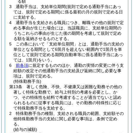
る額
3
通勤手当は、支給単位期間
(規則で定める通勤手当にあっ
ては、規則で定める期間)
に係る最初の月の規則で定める日
に支給する。
4
通勤手当を支給される職員につき、離職その他の規則で定
める事由が生じた場合には、当該職員に、支給単位期間の
うちこれらの事由が生じた後の期間を考慮して規則で定め
る額を返納させるものとする。
5
この条において「支給単位期間」とは、通勤手当の支給の
単位となる期間として6箇月を超えない範囲内で1箇月を単
位として規則で定める期間
(自動車等に係る通勤手当にあっ
ては、1箇月)
をいう。
6
前各項
に規定するもののほか、通勤の実情の変更に伴う支
給額の改定その他通勤手当の支給及び返納に関し必要な事
項は、規則で定める。
(特殊勤務手当)
第13条
著しく危険、不快、不健康又は困難な勤務その他の
著しく特殊な勤務で、給与上特別の考慮を必要とし、か
つ、その特殊性を給料で考慮することが適当でないと認め
られるものに従事する職員には、その勤務の特殊性に応じ
て特殊勤務手当を支給する。
2
特殊勤務手当の種類、支給される職員の範囲、支給額その
他特殊勤務手当の支給に関し必要な事項は、条例で定め
る。
(給与の減額)