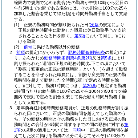
範囲内で規則で定める割合
(その勤務が午後10時から翌日の
午前5時までの間である場合には、その割合に100分の25を
加算した割合を乗じて得た額)
を時間外勤務手当として支給
する。
(1)
正規の勤務時間が割り振られた日
(
次条
の規定により
正規の勤務時間中に勤務した職員に休日勤務手当が支給
されることとなる日を除く。
第3項
において同じ。)
にお
ける勤務
(2)
前号
に掲げる勤務以外の勤務
2
前項
の規定にかかわらず、
勤務時間条例第6条
の規定によ
り、あらかじめ
勤務時間条例第4条第2項
又は
第5条
により
割り振られた1週間の正規の勤務時間
(以下この項において
「割振り変更前の正規の勤務時間」という。)
を超えて勤務
することを命ぜられた職員には、割振り変更前の正規の勤
務時間を超えて勤務した全時間
(規則で定める時間を除
く。)
に対して、勤務1時間につき、
第20条
に規定する勤務
1時間当たりの給与額に100分の25から100分の50までの範
囲内で規則で定める割合を乗じて得た額を時間外勤務手当
として支給する。
3
定年前再任用短時間勤務職員が、正規の勤務時間が割り振
られた日において、正規の勤務時間を越えてした勤務のう
ち、その勤務の時間とその勤務をした日における正規の勤
務時間との合計が8時間に達するまでの間の勤務に対する
第
1項
の規定の適用については、
同項
中「正規の勤務時間を越
えてした次に掲げる勤務の区分に応じてそれぞれ100分の