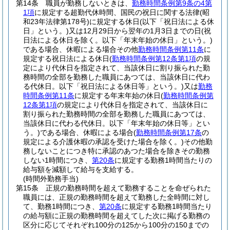
第14条
職員が勤務しないときは、
勤務時間条例第9条の4第
1項
に規定する超勤代休時間、国民の祝日に関する法律
(昭
和23年法律第178号)
に規定する休日
(以下「祝日法による休
日」という。)
又は12月29日から翌年の1月3日までの日
(祝
日法による休日を除く。以下「年末年始の休日」という。)
である場合、休暇による場合その他
勤務時間条例第11条
に
規定する祝日法による休日
(
勤務時間条例第12条第1項
の規
定により代休日を指定されて、当該休日に割り振られた勤
務時間の全部を勤務した職員にあつては、当該休日に代わ
る代休日。以下「祝日法による休日等」という。)
又は
勤務
時間条例第11条
に規定する年末年始の休日
(
勤務時間条例第
12条第1項
の規定により代休日を指定されて、当該休日に
割り振られた勤務時間の全部を勤務した職員にあつては、
当該休日に代わる代休日。以下「年末年始の休日等」とい
う。)
である場合、休暇による場合
(
勤務時間条例第17条
の
規定による介護休暇の承認を受けた場合を除く。)
その他勤
務しないことにつき特に承認のあつた場合を除きその勤務
しない1時間につき、
第20条
に規定する勤務1時間当たりの
給与額を減額して給与を支給する。
(時間外勤務手当)
第15条
正規の勤務時間を超えて勤務することを命ぜられた
職員には、正規の勤務時間を超えて勤務した全時間に対し
て、勤務1時間につき、
第20条
に規定する勤務1時間当たり
の給与額に正規の勤務時間を超えてした次に掲げる勤務の
区分に応じてそれぞれ100分の125から100分の150までの