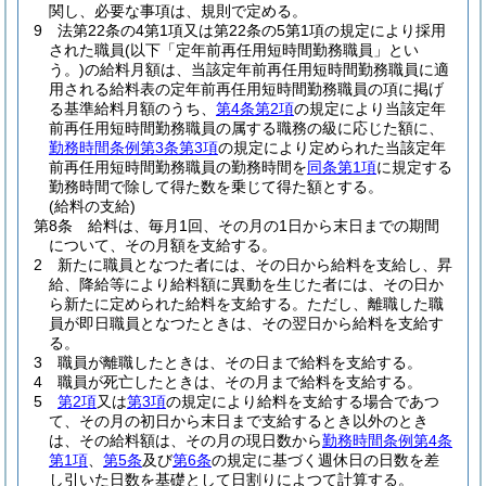
関し、必要な事項は、規則で定める。
9
法第22条の4第1項又は第22条の5第1項の規定により採用
された職員
(以下「定年前再任用短時間勤務職員」とい
う。)
の給料月額は、当該定年前再任用短時間勤務職員に適
用される給料表の定年前再任用短時間勤務職員の項に掲げ
る基準給料月額のうち、
第4条第2項
の規定により当該定年
前再任用短時間勤務職員の属する職務の級に応じた額に、
勤務時間条例第3条第3項
の規定により定められた当該定年
前再任用短時間勤務職員の勤務時間を
同条第1項
に規定する
勤務時間で除して得た数を乗じて得た額とする。
(給料の支給)
第8条
給料は、毎月1回、その月の1日から末日までの期間
について、その月額を支給する。
2
新たに職員となつた者には、その日から給料を支給し、昇
給、降給等により給料額に異動を生じた者には、その日か
ら新たに定められた給料を支給する。
ただし、離職した職
員が即日職員となつたときは、その翌日から給料を支給す
る。
3
職員が離職したときは、その日まで給料を支給する。
4
職員が死亡したときは、その月まで給料を支給する。
5
第2項
又は
第3項
の規定により給料を支給する場合であつ
て、その月の初日から末日まで支給するとき以外のとき
は、その給料額は、その月の現日数から
勤務時間条例第4条
第1項
、
第5条
及び
第6条
の規定に基づく週休日の日数を差
し引いた日数を基礎として日割りによつて計算する。