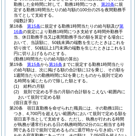
勤務した全時間に対して、勤務1時間につき、
第20条
に規
定する勤務1時間当たりの給与額の100分の25を夜間勤務手
当てとして支給する。
(端数計算)
第18条
第15条
に規定する勤務1時間当たりの給与額及び
第
16条
の規定により勤務1時間につき支給する時間外勤務手
当、休日勤務手当又は夜間勤務手当の額を算定する場合に
おいて、当該額に、50銭未満の端数を生じたときはこれを
切り捨て、50銭以上1円未満の端数を生じたときはこれを1
円に切り上げるものとする。
(勤務1時間当たりの給与額の算出)
第19条
第15条
から
第16条
までに規定する勤務1時間当たり
の給与額は、次に掲げる額の合計額に12を乗じ、その額を
1週間当たりの勤務時間に52を乗じたものから規則で定め
る時間を減じたもので除した額とする。
(1)
給料の月額
(2)
規則で定める手当の月額の合計額をこえない範囲内に
おいて規則で定める額
(宿日直手当)
第20条
宿日直勤務を命ぜられた職員には、その勤務1回に
つき、4,700円を超えない範囲内において規則で定める額を
宿日直手当として支給する。
ただし、執務が行われる時間
が執務が通常行われる日の執務時間の2分の1に相当する時
間である日で規則で定めるものに退庁時から引き続いて行
われる宿直勤務にあっては、その額は、7,050円を超えない