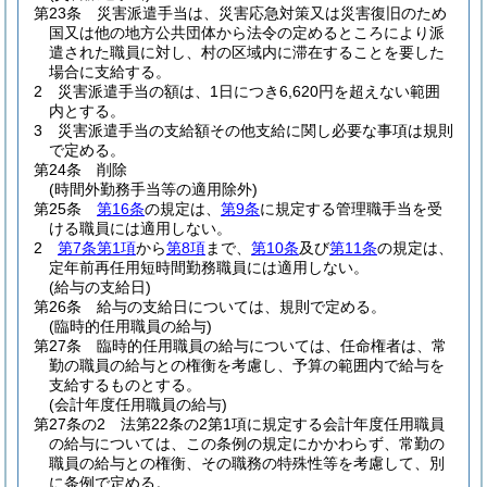
第23条
災害派遣手当は、災害応急対策又は災害復旧のため
国又は他の地方公共団体から法令の定めるところにより派
遣された職員に対し、村の区域内に滞在することを要した
場合に支給する。
2
災害派遣手当の額は、1日につき6,620円を超えない範囲
内とする。
3
災害派遣手当の支給額その他支給に関し必要な事項は規則
で定める。
第24条
削除
(時間外勤務手当等の適用除外)
第25条
第16条
の規定は、
第9条
に規定する管理職手当を受
ける職員には適用しない。
2
第7条第1項
から
第8項
まで、
第10条
及び
第11条
の規定は、
定年前再任用短時間勤務職員には適用しない。
(給与の支給日)
第26条
給与の支給日については、規則で定める。
(臨時的任用職員の給与)
第27条
臨時的任用職員の給与については、任命権者は、常
勤の職員の給与との権衡を考慮し、予算の範囲内で給与を
支給するものとする。
(会計年度任用職員の給与)
第27条の2
法第22条の2第1項に規定する会計年度任用職員
の給与については、この条例の規定にかかわらず、常勤の
職員の給与との権衡、その職務の特殊性等を考慮して、別
に条例で定める。