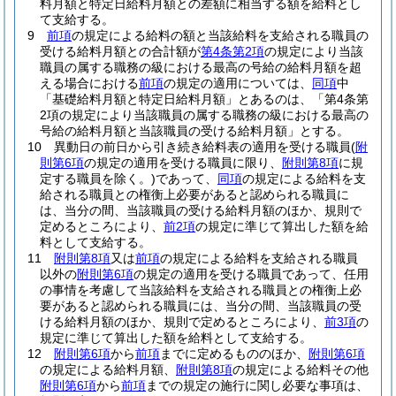
料月額と特定日給料月額との差額に相当する額を給料とし
て支給する。
9
前項
の規定による給料の額と当該給料を支給される職員の
受ける給料月額との合計額が
第4条第2項
の規定により当該
職員の属する職務の級における最高の号給の給料月額を超
える場合における
前項
の規定の適用については、
同項
中
「基礎給料月額と特定日給料月額」とあるのは、「第4条第
2項の規定により当該職員の属する職務の級における最高の
号給の給料月額と当該職員の受ける給料月額」とする。
10
異動日の前日から引き続き給料表の適用を受ける職員
(
附
則第6項
の規定の適用を受ける職員に限り、
附則第8項
に規
定する職員を除く。)
であって、
同項
の規定による給料を支
給される職員との権衡上必要があると認められる職員に
は、当分の間、当該職員の受ける給料月額のほか、規則で
定めるところにより、
前2項
の規定に準じて算出した額を給
料として支給する。
11
附則第8項
又は
前項
の規定による給料を支給される職員
以外の
附則第6項
の規定の適用を受ける職員であって、任用
の事情を考慮して当該給料を支給される職員との権衡上必
要があると認められる職員には、当分の間、当該職員の受
ける給料月額のほか、規則で定めるところにより、
前3項
の
規定に準じて算出した額を給料として支給する。
12
附則第6項
から
前項
までに定めるもののほか、
附則第6項
の規定による給料月額、
附則第8項
の規定による給料その他
附則第6項
から
前項
までの規定の施行に関し必要な事項は、