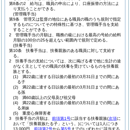
第8条の2
給与は、職員の申出により、口座振替の方法によ
り支払うことができる。
(管理職手当)
第9条
管理又は監督の地位にある職員の職のうち規則で指定
するものについてその特殊性に基づき、管理職手当を支給
することができる。
2
管理職手当の月額は、職務の級における最高の号給の給料
月額の100分の25を超えない範囲内で規則で定める。
(扶養手当)
第10条
扶養手当は、扶養親族のある職員に対して支給す
る。
2
扶養手当の支給については、次に掲げる者で他に生計の途
がなく主としてその職員の扶養を受けているものを扶養親
族とする。
(1)
満22歳に達する日以後の最初の3月31日までの間にあ
る子
(2)
満22歳に達する日以後の最初の3月31日までの間にあ
る孫
(3)
満60歳以上の父母及び祖父母
(4)
満22歳に達する日以後の最初の3月31日までの間にあ
る弟妹
(5)
重度心身障害者
3
扶養手当の月額は、
前項第1号
に該当する扶養親族
(
次項
に
おいて「扶養親族たる子」という。)
については1人につき
13,000円、
前項第2号
から
第5号
までのいずれかに該当する