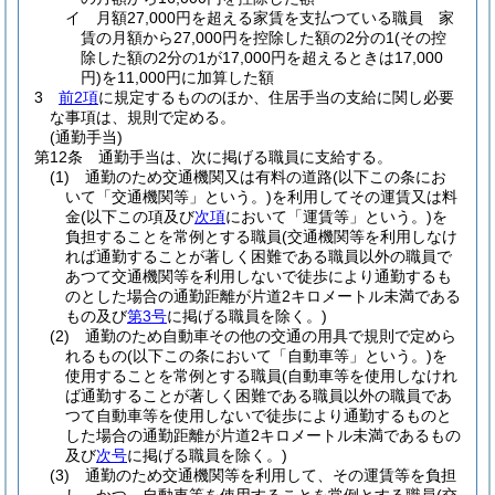
イ
月額27,000円を超える家賃を支払つている職員 家
賃の月額から27,000円を控除した額の2分の1
(その控
除した額の2分の1が17,000円を超えるときは17,000
円)
を11,000円に加算した額
3
前2項
に規定するもののほか、住居手当の支給に関し必要
な事項は、規則で定める。
(通勤手当)
第12条
通勤手当は、次に掲げる職員に支給する。
(1)
通勤のため交通機関又は有料の道路
(以下この条にお
いて「交通機関等」という。)
を利用してその運賃又は料
金
(以下この項及び
次項
において「運賃等」という。)
を
負担することを常例とする職員
(交通機関等を利用しなけ
れば通勤することが著しく困難である職員以外の職員で
あつて交通機関等を利用しないで徒歩により通勤するも
のとした場合の通勤距離が片道2キロメートル未満である
もの及び
第3号
に掲げる職員を除く。)
(2)
通勤のため自動車その他の交通の用具で規則で定めら
れるもの
(以下この条において「自動車等」という。)
を
使用することを常例とする職員
(自動車等を使用しなけれ
ば通勤することが著しく困難である職員以外の職員であ
つて自動車等を使用しないで徒歩により通勤するものと
した場合の通勤距離が片道2キロメートル未満であるもの
及び
次号
に掲げる職員を除く。)
(3)
通勤のため交通機関等を利用して、その運賃等を負担