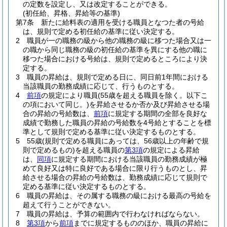
の定数を設定し、又は改定することができる。
(初任給、昇格、昇給等の基準)
第7条
新たに給料表の適用を受ける職員となつた者の号給
は、規則で定める初任給の基準に従い決定する。
2
職員が一の職務の級から他の職務の級に移つた場合又は一
の職から同じ職務の級の初任給の基準を異にする他の職に
移つた場合における号給は、規則で定めるところにより決
定する。
3
職員の昇給は、規則で定める日に、同日前1年間における
当該職員の勤務成績に応じて、行うものとする。
4
前項
の規定により職員
(55歳を超える職員を除く。以下こ
の項において同じ。)
を昇給させるか否か及び昇給させる場
合の昇給の号給数は、
前項
に規定する期間の全部を良好な
成績で勤務した職員の昇給の号給数を4号給とすることを標
準として規則で定める基準に従い決定するものとする。
5
55歳
(規則で定める職員にあっては、56歳以上の年齢で規
則で定めるもの)
を超える職員の
第3項
の規定による昇給
は、
同項
に規定する期間における当該職員の勤務成績が極
めて良好又は特に良好である場合に限り行うものとし、昇
給させる場合の昇給の号給数は、勤務成績に応じて規則で
定める基準に従い決定するものとする。
6
職員の昇給は、その属する職務の級における最高の号給を
超えて行うことができない。
7
職員の昇給は、予算の範囲内で行わなければならない。
8
第3項
から
前項
までに規定するもののほか、職員の昇給に