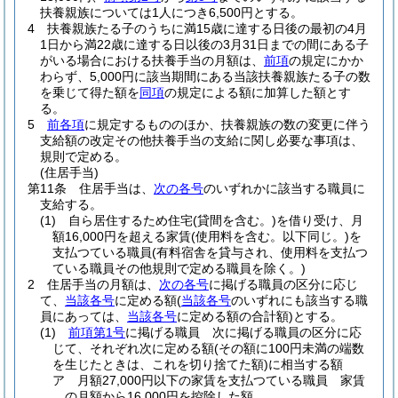
扶養親族については1人につき6,500円とする。
4
扶養親族たる子のうちに満15歳に達する日後の最初の4月
1日から満22歳に達する日以後の3月31日までの間にある子
がいる場合における扶養手当の月額は、
前項
の規定にかか
わらず、5,000円に該当期間にある当該扶養親族たる子の数
を乗じて得た額を
同項
の規定による額に加算した額とす
る。
5
前各項
に規定するもののほか、扶養親族の数の変更に伴う
支給額の改定その他扶養手当の支給に関し必要な事項は、
規則で定める。
(住居手当)
第11条
住居手当は、
次の各号
のいずれかに該当する職員に
支給する。
(1)
自ら居住するため住宅
(貸間を含む。)
を借り受け、月
額16,000円を超える家賃
(使用料を含む。以下同じ。)
を
支払つている職員
(有料宿舎を貸与され、使用料を支払つ
ている職員その他規則で定める職員を除く。)
2
住居手当の月額は、
次の各号
に掲げる職員の区分に応じ
て、
当該各号
に定める額
(
当該各号
のいずれにも該当する職
員にあっては、
当該各号
に定める額の合計額)
とする。
(1)
前項第1号
に掲げる職員 次に掲げる職員の区分に応
じて、それぞれ次に定める額
(その額に100円未満の端数
を生じたときは、これを切り捨てた額)
に相当する額
ア
月額27,000円以下の家賃を支払つている職員 家賃
の月額から16,000円を控除した額