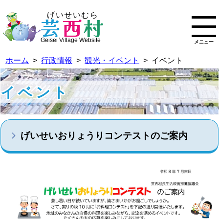
げいせいむら
芸
西
村
Geisei Village Website
メニュー
ホーム
>
行政情報
>
観光・イベント
> イベント
イベント
げいせいおりょうりコンテストのご案内