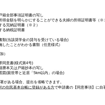
戸籍全部事項証明書の写し
所得金額を明らかにすることができる夫婦の所得証明書等（※
する完納証明書（※２）
する納税証明書
書類(当該奨学金の貸与を受けている場合)
施したことがわかる書類（任意様式）
加）
同意書(様式第4号)
籍謄本又は戸籍抄本の写し
図(親世帯と近居「5km以内」の場合)
署がある場合、提出を省略できます。
西村の住民基本台帳に登録がある方
で申請書の【同意事項】に自