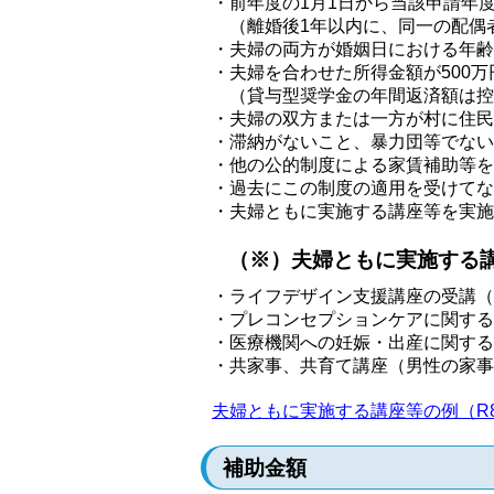
・前年度の1月1日から当該申請年
（離婚後1年以内に、同一の配偶
・夫婦の両方が婚姻日における年齢
・夫婦を合わせた所得金額が500万
（貸与型奨学金の年間返済額は控
・夫婦の双方または一方が村に住民
・滞納がないこと、暴力団等でない
・他の公的制度による家賃補助等を
・過去にこの制度の適用を受けてな
・夫婦ともに実施する講座等を実施
（※）夫婦ともに実施する
・ライフデザイン支援講座の受講（
・プレコンセプションケアに関する
・医療機関への妊娠・出産に関する
・共家事、共育て講座（男性の家事
夫婦ともに実施する講座等の例（R8
補助金額