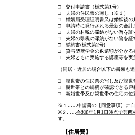
□ 交付申請書（様式第1号）
□ 夫婦の住民票の写し（※１）
□ 婚姻届受理証明書又は婚姻後の
□ 申請時に発行される最新の合計
□ 夫婦の村税の滞納がない旨を証
□ 夫婦の県税の滞納がない旨を証
□ 誓約書(様式第2号)
□ 貸与型奨学金の返還額が分かる
□ 夫婦ともに実施する講座等を実
（同居・近居の場合以下の書類も追
□ 親世帯の住民票の写し及び親世帯
□ 親世帯との続柄が確認できる戸
□ 新婚世帯及び親世帯の住宅の位置
※１……申請書の【同意事項】に自
※２……
令和8年1月1日時点で芸
す。
【住居費】