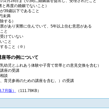
度の2月28日までの間に婚姻届を提出し、受理されたこと
者と再度の婚姻でないこと）
が39歳以下であること
円未満
除する）
票があり実際に住んでいて、5年以上住む意思がある
こと
受けていない
いこと
すること（※）
講座等の例について
乳幼児とふれあう体験や子育て世帯との意見交換を含む）
講座の受講
相談
、育児参画のための講座を含む。）の受講
.7月版）
（111.78KB）