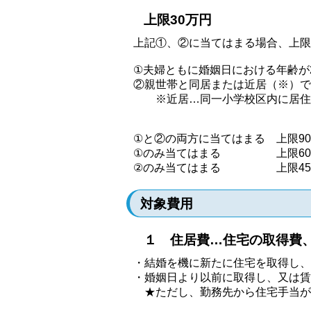
上限30万円
上記①、②に当てはまる場合、上限
①夫婦ともに婚姻日における年齢が
②親世帯と同居または近居（※）で
※近居…同一小学校区内に居住又
①と②の両方に当てはまる 上限9
①のみ当てはまる 上限60
②のみ当てはまる 上限45
対象費用
１ 住居費…住宅の取得費、
・結婚を機に新たに住宅を取得し、
・婚姻日より以前に取得し、又は賃
★ただし、勤務先から住宅手当が