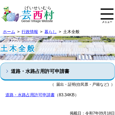
げいせいむら
芸
西
村
Geisei Village Website
メニュー
ホーム
>
行政情報
>
暮らし
> 土木全般
土木全般
道路・水路占用許可申請書
（ 届出・証明(住民票・戸籍など) ）
道路・水路占用許可申請書
（83.34KB）
掲載日：令和7年09月18日