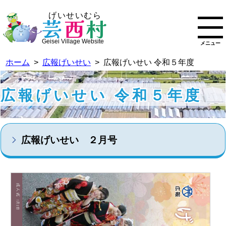
げいせいむら
芸
西
村
Geisei Village Website
メニュー
ホーム
>
広報げいせい
> 広報げいせい 令和５年度
広報げいせい 令和５年度
広報げいせい ２月号