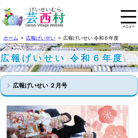
げいせいむら
芸
西
村
Geisei Village Website
メニュー
ホーム
>
広報げいせい
> 広報げいせい 令和６年度
広報げいせい 令和６年度
広報げいせい ２月号