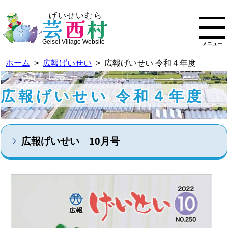
げいせいむら
芸
西
村
Geisei Village Website
メニュー
ホーム
>
広報げいせい
> 広報げいせい 令和４年度
広報げいせい 令和４年度
広報げいせい 10月号