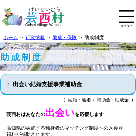
げいせいむら
芸
西
村
Geisei Village Website
メニュー
ホーム
>
行政情報
>
助成・保険
> 助成制度
助成制度
出会い結婚支援事業補助金
（ 結婚・離婚 / 補助金・助成金 ）
出会い
芸西村はあなたの
を応援します
高知県の実施する独身者のマッチング制度への入会登
録料が補助されます。