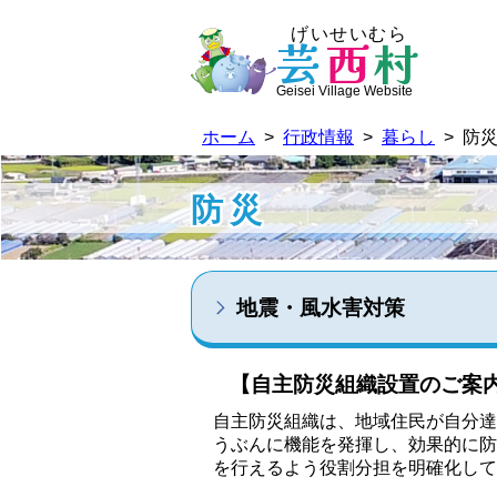
げいせいむら
芸
西
村
Geisei Village Website
ホーム
>
行政情報
>
暮らし
> 防
防災
地震・風水害対策
【自主防災組織設置のご案
自主防災組織は、地域住民が自分達
うぶんに機能を発揮し、効果的に防
を行えるよう役割分担を明確化して