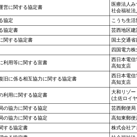
医療法人み
運営に関する協定書
社会福祉法
る協定
こうち生活
る協定書
芸西地区建
に関する協定書
国土交通省
四国電力株
西日本電信
に利用等に関する宣書
高知支店
西日本電信
復旧に係る相互協力に関する協定書
高知支店
大和リゾー
の利用に関する協定書
(土佐ロイヤ
局の協力に関する協定
芸西郵便局
局の協力に関する協定
高知東郵便
関する協定書
株式会社ア