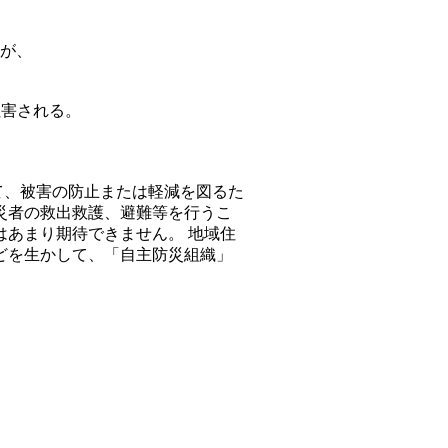
が、
阻害される。
。
て、被害の防止または軽減を図るた
災者の救出救護、避難等を行うこ
はあまり期待できません。 地域住
どを生かして、「自主防災組織」
。