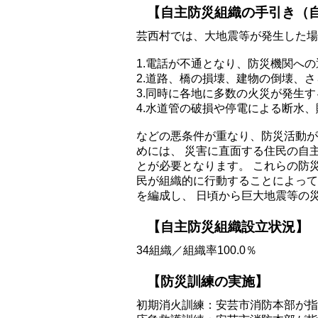
【自主防災組織の手引き（
芸西村では、大地震等が発生した場
1.電話が不通となり、防災機関へ
2.道路、橋の損壊、建物の倒壊、
3.同時に各地に多数の火災が発生
4.水道管の破損や停電による断水
などの悪条件が重なり、防災活動が
めには、 災害に直面する住民の自
とが必要となります。 これらの防
民が組織的に行動することによって
を編成し、 日頃から巨大地震等の
【自主防災組織設立状況】
34組織／組織率100.0％
【防災訓練の実施】
初期消火訓練：安芸市消防本部が指