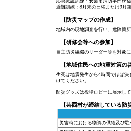
応急救護訓練：安芸市消防本部が指
避難訓練：8月末の日曜または9月
【防災マップの作成】
地域内の現地調査を行い、危険箇所
【研修会等への参加】
自主防災組織のリーダー等を対象に
【地域住民への地震対策の
生死は地震発生から4時間でほぼ決
けてください。
防災グッズは役場ロビーに展示して
【芸西村が締結している防
災害時における物資の供給及び駐