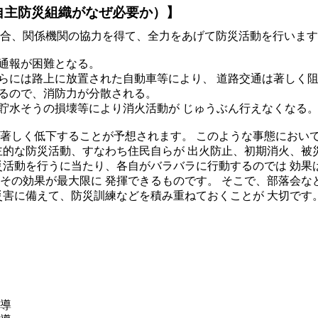
自主防災組織がなぜ必要か）】
合、関係機関の協力を得て、全力をあげて防災活動を行います
の通報が困難となる。
さらには路上に放置された自動車等により、 道路交通は著しく
するので、消防力が分散される。
、貯水そうの損壊等により消火活動が じゅうぶん行えなくなる
著しく低下することが予想されます。 このような事態におい
主的な防災活動、すなわち住民自らが 出火防止、初期消火、被
災活動を行うに当たり、各自がバラバラに行動するのでは 効果
その効果が最大限に 発揮できるものです。 そこで、部落会な
災害に備えて、防災訓練などを積み重ねておくことが 大切です
導