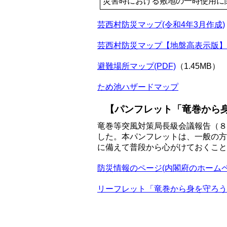
災害時における敷地の一時使用に
芸西村防災マップ(令和4年3月作成)
芸西村防災マップ【地盤高表示版】
避難場所マップ(PDF)
（1.45MB）
ため池ハザードマップ
【パンフレット「竜巻から
竜巻等突風対策局長級会議報告（８
した。本パンフレットは、一般の方
に備えて普段から心がけておくこと
防災情報のページ(内閣府のホームペ
リーフレット「竜巻から身を守ろう