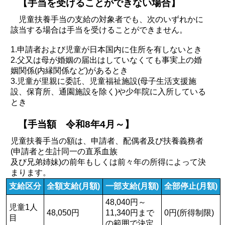
【手当を受けることができない場合】
児童扶養手当の支給の対象者でも、次のいずれかに
該当する場合は手当を受けることができません。
1.申請者および児童が日本国内に住所を有しないとき
2.父又は母が婚姻の届出はしていなくても事実上の婚
姻関係(内縁関係など)があるとき
3.児童が里親に委託、児童福祉施設(母子生活支援施
設、保育所、通園施設を除く)や少年院に入所している
とき
【手当額 令和8年4月～】
児童扶養手当の額は、申請者、配偶者及び扶養義務者
(申請者と生計同一の直系血族
及び兄弟姉妹)の前年もしくは前々年の所得によって決
まります。
支給区分
全額支給(月額)
一部支給(月額)
全部停止(月額)
48,040円～
児童1人
48,050円
11,340円まで
0円(所得制限)
目
の範囲で決定