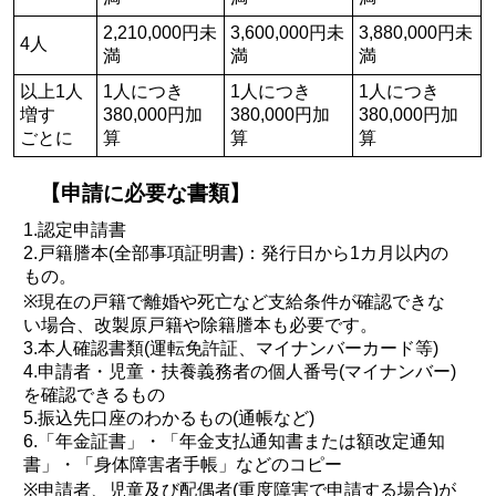
2,210,000円未
3,600,000円未
3,880,000円未
4人
満
満
満
以上1人
1人につき
1人につき
1人につき
増す
380,000円加
380,000円加
380,000円加
ごとに
算
算
算
【申請に必要な書類】
1.認定申請書
2.戸籍謄本(全部事項証明書)：発行日から1カ月以内の
もの。
※現在の戸籍で離婚や死亡など支給条件が確認できな
い場合、改製原戸籍や除籍謄本も必要です。
3.本人確認書類(運転免許証、マイナンバーカード等)
4.申請者・児童・扶養義務者の個人番号(マイナンバー)
を確認できるもの
5.振込先口座のわかるもの(通帳など)
6.「年金証書」・「年金支払通知書または額改定通知
書」・「身体障害者手帳」などのコピー
※申請者、児童及び配偶者(重度障害で申請する場合)が