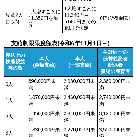
1人増すごとに
1人増すごとに
児童2人
11,340円～
11,350円を加
0円(所得制限)
目以降
5,680円までの
算
範囲で決定
支給制限限度額表(令和6年11月1日～)
生計同一の
税法上の
本人
本人
扶養義務者
扶養親族
(全額支給)
(一部支給)
配偶者
等の数
孤児の養育者
690,000円未
2,080,000円未
2,360,000円未
0人
満
満
満
1,070,000円未
2,460,000円未
2,740,000円未
1人
満
満
満
1,450,000円未
2,840,000円未
3,120,000円未
2人
満
満
満
1,830,000円未
3,220,000円未
3,500,000円未
3人
満
満
満