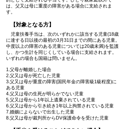
は、父又は母に重度の障害がある場合に支給されま
す。
【対象となる方】
児童扶養手当は、次のいずれかに該当する児童(18歳
に達する日以後の最初の3月31日までの間にある児童。
中度以上の障害のある児童については20歳未満)を監護
し、かつ生計を同じくしている場合に支給されます。
いずれの場合も国籍は問いません。
1.父母が離婚した場合
2.父又は母が死亡した児童
3.父又は母が重度の障害(国民年金の障害級1級程度)に
ある児童
4.父又は母の生死が明らかでない児童
5.父又は母から1年以上遺棄されている児童
6.父又は母から引き続き1年以上拘禁されている児童
7.婚姻によらないで出生した児童
8.父又は母が裁判所からDV保護命令を受けた児童