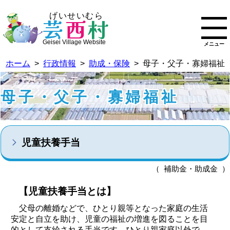
げいせいむら
芸
西
村
Geisei Village Website
メニュー
ホーム
>
行政情報
>
助成・保険
> 母子・父子・寡婦福祉
母子・父子・寡婦福祉
児童扶養手当
（ 補助金・助成金 ）
【児童扶養手当とは】
父母の離婚などで、ひとり親等となった家庭の生活
安定と自立を助け、児童の福祉の増進を図ることを目
的として支給される手当です。ひとり親家庭以外で